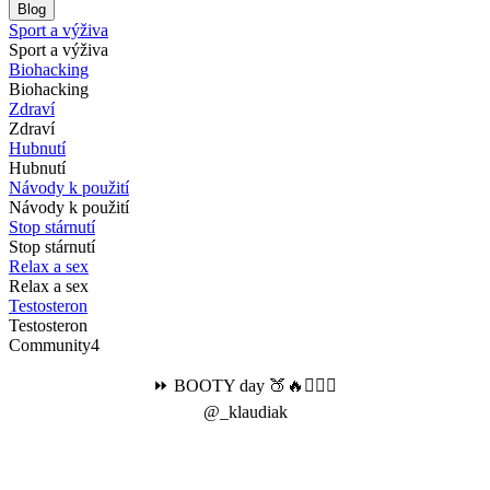
Blog
Sport a výživa
Sport a výživa
Biohacking
Biohacking
Zdraví
Zdraví
Hubnutí
Hubnutí
Návody k použití
Návody k použití
Stop stárnutí
Stop stárnutí
Relax a sex
Relax a sex
Testosteron
Testosteron
Community4
⏩ BOOTY day 🍑🔥🏋🏻‍♀️
@_klaudiak