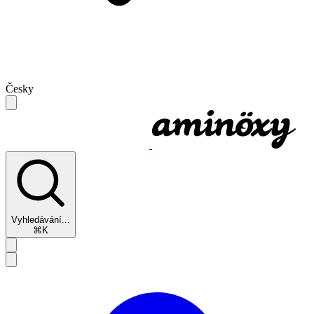
Česky
Vyhledávání...
⌘K