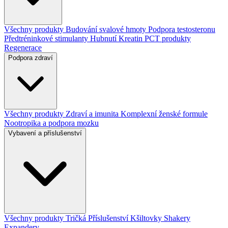
Všechny produkty
Budování svalové hmoty
Podpora testosteronu
Předtréninkové stimulanty
Hubnutí
Kreatin
PCT produkty
Regenerace
Podpora zdraví
Všechny produkty
Zdraví a imunita
Komplexní ženské formule
Nootropika a podpora mozku
Vybavení a příslušenství
Všechny produkty
Tričká
Příslušenství
Kšiltovky
Shakery
Expandery