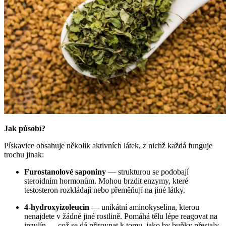
Jak působí?
Pískavice obsahuje několik aktivních látek, z nichž každá funguje
trochu jinak:
Furostanolové saponiny
— strukturou se podobají
steroidním hormonům. Mohou brzdit enzymy, které
testosteron rozkládají nebo přeměňují na jiné látky.
4-hydroxyizoleucin
— unikátní aminokyselina, kterou
nenajdete v žádné jiné rostlině. Pomáhá tělu lépe reagovat na
inzulín — což se dá přirovnat k tomu, jako by buňky přestaly