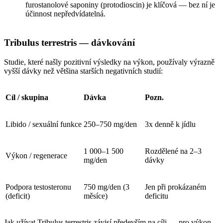
furostanolové saponiny (protodioscin) je klíčová — bez ní je
účinnost nepředvídatelná.
Tribulus terrestris — dávkování
Studie, které našly pozitivní výsledky na výkon, používaly výrazně
vyšší dávky než většina starších negativních studií:
Cíl / skupina
Dávka
Pozn.
Libido / sexuální funkce
250–750 mg/den
3x denně k jídlu
1 000–1 500
Rozdělené na 2–3
Výkon / regenerace
mg/den
dávky
Podpora testosteronu
750 mg/den (3
Jen při prokázaném
(deficit)
měsíce)
deficitu
Jak užívat Tribulus terrestris závisí především na cíli — pro výkon