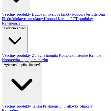
Všechny produkty
Budování svalové hmoty
Podpora testosteronu
Předtréninkové stimulanty
Hubnutí
Kreatin
PCT produkty
Regenerace
Podpora zdraví
Všechny produkty
Zdraví a imunita
Komplexní ženské formule
Nootropika a podpora mozku
Vybavení a příslušenství
Všechny produkty
Tričká
Příslušenství
Kšiltovky
Shakery
Expandery