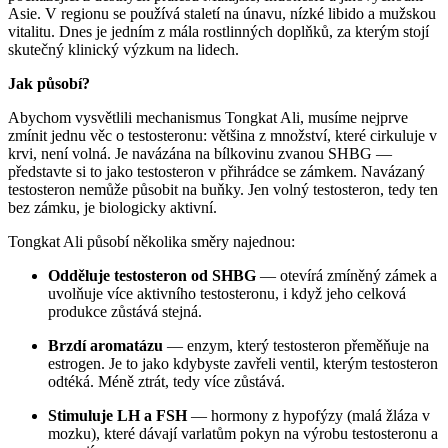
Asie. V regionu se používá staletí na únavu, nízké libido a mužskou
vitalitu. Dnes je jedním z mála rostlinných doplňků, za kterým stojí
skutečný klinický výzkum na lidech.
Jak působí?
Abychom vysvětlili mechanismus Tongkat Ali, musíme nejprve
zmínit jednu věc o testosteronu: většina z množství, které cirkuluje v
krvi, není volná. Je navázána na bílkovinu zvanou SHBG —
představte si to jako testosteron v přihrádce se zámkem. Navázaný
testosteron nemůže působit na buňky. Jen volný testosteron, tedy ten
bez zámku, je biologicky aktivní.
Tongkat Ali působí několika směry najednou:
Odděluje testosteron od SHBG
— otevírá zmíněný zámek a
uvolňuje více aktivního testosteronu, i když jeho celková
produkce zůstává stejná.
Brzdí aromatázu
— enzym, který testosteron přeměňuje na
estrogen. Je to jako kdybyste zavřeli ventil, kterým testosteron
odtéká. Méně ztrát, tedy více zůstává.
Stimuluje LH a FSH
— hormony z hypofýzy (malá žláza v
mozku), které dávají varlatům pokyn na výrobu testosteronu a