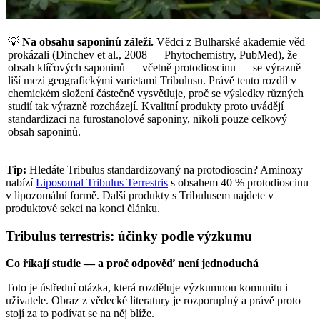
💡
Na obsahu saponinů záleží.
Vědci z Bulharské akademie věd
prokázali (Dinchev et al., 2008 — Phytochemistry, PubMed), že
obsah klíčových saponinů — včetně protodioscinu — se výrazně
liší mezi geografickými varietami Tribulusu. Právě tento rozdíl v
chemickém složení částečně vysvětluje, proč se výsledky různých
studií tak výrazně rozcházejí. Kvalitní produkty proto uvádějí
standardizaci na furostanolové saponiny, nikoli pouze celkový
obsah saponinů.
Tip:
Hledáte Tribulus standardizovaný na protodioscin? Aminoxy
nabízí
Liposomal Tribulus Terrestris
s obsahem 40 % protodioscinu
v lipozomální formě. Další produkty s Tribulusem najdete v
produktové sekci na konci článku.
Tribulus terrestris: účinky podle výzkumu
Co říkají studie — a proč odpověď není jednoduchá
Toto je ústřední otázka, která rozděluje výzkumnou komunitu i
uživatele. Obraz z vědecké literatury je rozporuplný a právě proto
stojí za to podívat se na něj blíže.