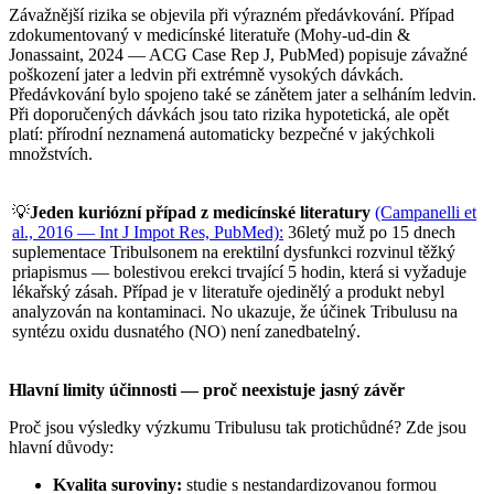
Závažnější rizika se objevila při výrazném předávkování. Případ
zdokumentovaný v medicínské literatuře (Mohy-ud-din &
Jonassaint, 2024 — ACG Case Rep J, PubMed) popisuje závažné
poškození jater a ledvin při extrémně vysokých dávkách.
Předávkování bylo spojeno také se zánětem jater a selháním ledvin.
Při doporučených dávkách jsou tato rizika hypotetická, ale opět
platí: přírodní neznamená automaticky bezpečné v jakýchkoli
množstvích.
💡
Jeden kuriózní případ z medicínské literatury
(Campanelli et
al., 2016 — Int J Impot Res, PubMed):
36letý muž po 15 dnech
suplementace Tribulsonem na erektilní dysfunkci rozvinul těžký
priapismus — bolestivou erekci trvající 5 hodin, která si vyžaduje
lékařský zásah. Případ je v literatuře ojedinělý a produkt nebyl
analyzován na kontaminaci. No ukazuje, že účinek Tribulusu na
syntézu oxidu dusnatého (NO) není zanedbatelný.
Hlavní limity účinnosti — proč neexistuje jasný závěr
Proč jsou výsledky výzkumu Tribulusu tak protichůdné? Zde jsou
hlavní důvody:
Kvalita suroviny:
studie s nestandardizovanou formou