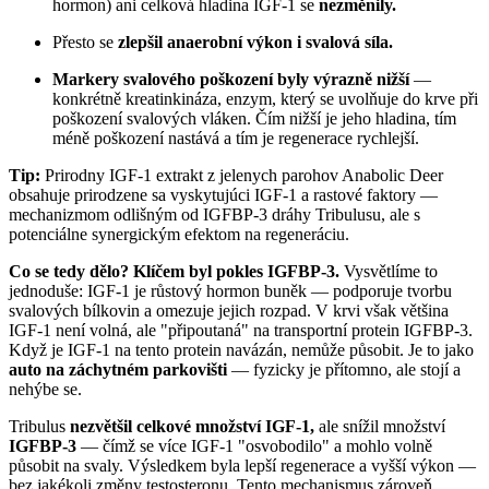
hormon) ani celková hladina IGF-1 se
nezměnily.
Přesto se
zlepšil anaerobní výkon i svalová síla.
Markery svalového poškození byly výrazně nižší
—
konkrétně kreatinkináza, enzym, který se uvolňuje do krve při
poškození svalových vláken. Čím nižší je jeho hladina, tím
méně poškození nastává a tím je regenerace rychlejší.
Tip:
Prirodny IGF-1 extrakt z jelenych parohov Anabolic Deer
obsahuje prirodzene sa vyskytujúci IGF-1 a rastové faktory —
mechanizmom odlišným od IGFBP-3 dráhy Tribulusu, ale s
potenciálne synergickým efektom na regeneráciu.
Co se tedy dělo? Klíčem byl pokles IGFBP-3.
Vysvětlíme to
jednoduše: IGF-1 je růstový hormon buněk — podporuje tvorbu
svalových bílkovin a omezuje jejich rozpad. V krvi však většina
IGF-1 není volná, ale "připoutaná" na transportní protein IGFBP-3.
Když je IGF-1 na tento protein navázán, nemůže působit. Je to jako
auto na záchytném parkovišti
— fyzicky je přítomno, ale stojí a
nehýbe se.
Tribulus
nezvětšil celkové množství IGF-1,
ale snížil množství
IGFBP-3
— čímž se více IGF-1 "osvobodilo" a mohlo volně
působit na svaly. Výsledkem byla lepší regenerace a vyšší výkon —
bez jakékoli změny testosteronu. Tento mechanismus zároveň