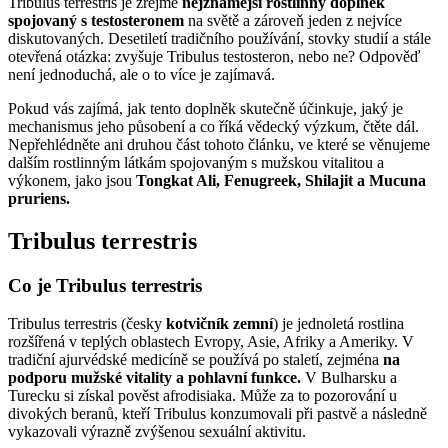
Tribulus terrestris je zřejmě
nejznámější rostlinný doplněk
spojovaný s testosteronem
na světě a zároveň jeden z nejvíce
diskutovaných. Desetiletí tradičního používání, stovky studií a stále
otevřená otázka: zvyšuje Tribulus testosteron, nebo ne? Odpověď
není jednoduchá, ale o to více je zajímavá.
Pokud vás zajímá, jak tento doplněk skutečně účinkuje, jaký je
mechanismus jeho působení a co říká vědecký výzkum, čtěte dál.
Nepřehlédněte ani druhou část tohoto článku, ve které se věnujeme
dalším rostlinným látkám spojovaným s mužskou vitalitou a
výkonem, jako jsou
Tongkat Ali, Fenugreek, Shilajit a Mucuna
pruriens.
Tribulus terrestris
Co je Tribulus terrestris
Tribulus terrestris (česky
kotvičník zemní
) je jednoletá rostlina
rozšířená v teplých oblastech Evropy, Asie, Afriky a Ameriky. V
tradiční ajurvédské medicíně se používá po staletí, zejména
na
podporu mužské vitality a pohlavní funkce.
V Bulharsku a
Turecku si získal pověst afrodisiaka. Může za to pozorování u
divokých beranů, kteří Tribulus konzumovali při pastvě a následně
vykazovali výrazně zvýšenou sexuální aktivitu.