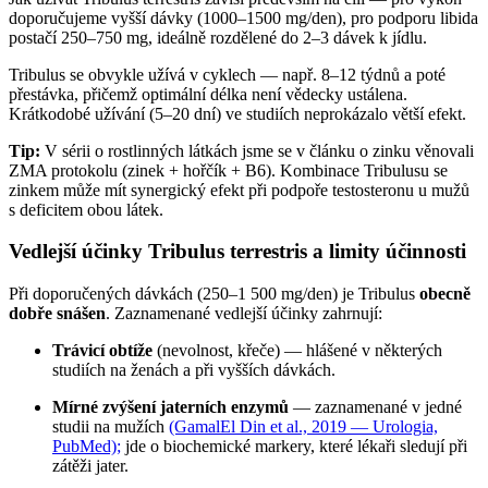
doporučujeme vyšší dávky (1000–1500 mg/den), pro podporu libida
postačí 250–750 mg, ideálně rozdělené do 2–3 dávek k jídlu.
Tribulus se obvykle užívá v cyklech — např. 8–12 týdnů a poté
přestávka, přičemž optimální délka není vědecky ustálena.
Krátkodobé užívání (5–20 dní) ve studiích neprokázalo větší efekt.
Tip:
V sérii o rostlinných látkách jsme se v článku o zinku věnovali
ZMA protokolu (zinek + hořčík + B6). Kombinace Tribulusu se
zinkem může mít synergický efekt při podpoře testosteronu u mužů
s deficitem obou látek.
Vedlejší účinky Tribulus terrestris a limity účinnosti
Při doporučených dávkách (250–1 500 mg/den) je Tribulus
obecně
dobře snášen
. Zaznamenané vedlejší účinky zahrnují:
Trávicí obtíže
(nevolnost, křeče) — hlášené v některých
studiích na ženách a při vyšších dávkách.
Mírné zvýšení jaterních enzymů
— zaznamenané v jedné
studii na mužích
(GamalEl Din et al., 2019 — Urologia,
PubMed);
jde o biochemické markery, které lékaři sledují při
zátěži jater.