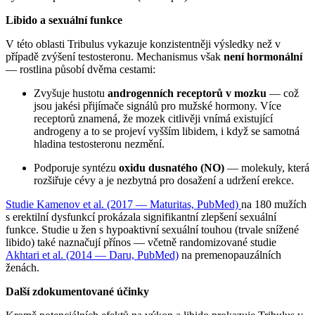
Libido a sexuální funkce
V této oblasti Tribulus vykazuje konzistentněji výsledky než v
případě zvýšení testosteronu. Mechanismus však
není hormonální
— rostlina působí dvěma cestami:
Zvyšuje hustotu
androgenních receptorů v mozku
— což
jsou jakési přijímače signálů pro mužské hormony. Více
receptorů znamená, že mozek citlivěji vnímá existující
androgeny a to se projeví vyšším libidem, i když se samotná
hladina testosteronu nezmění.
Podporuje syntézu
oxidu dusnatého (NO)
— molekuly, která
rozšiřuje cévy a je nezbytná pro dosažení a udržení erekce.
Studie Kamenov et al. (2017 — Maturitas, PubMed)
na 180 mužích
s erektilní dysfunkcí prokázala signifikantní zlepšení sexuální
funkce. Studie u žen s hypoaktivní sexuální touhou (trvale snížené
libido) také naznačují přínos — včetně randomizované studie
Akhtari et al. (2014 — Daru, PubMed)
na premenopauzálních
ženách.
Další zdokumentované účinky