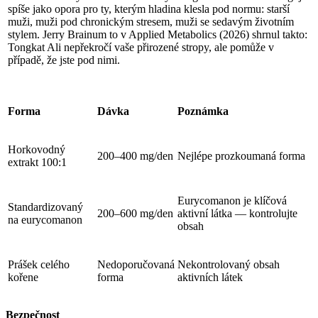
spíše jako opora pro ty, kterým hladina klesla pod normu: starší
muži, muži pod chronickým stresem, muži se sedavým životním
stylem. Jerry Brainum to v Applied Metabolics (2026) shrnul takto:
Tongkat Ali nepřekročí vaše přirozené stropy, ale pomůže v
případě, že jste pod nimi.
Forma
Dávka
Poznámka
Horkovodný
200–400 mg/den
Nejlépe prozkoumaná forma
extrakt 100:1
Eurycomanon je klíčová
Standardizovaný
200–600 mg/den
aktivní látka — kontrolujte
na eurycomanon
obsah
Prášek celého
Nedoporučovaná
Nekontrolovaný obsah
kořene
forma
aktivních látek
Bezpečnost