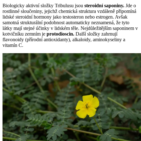
Biologicky aktivní složky Tribulusu jsou
steroidní saponiny.
Jde o
rostlinné sloučeniny, jejichž chemická struktura vzdáleně připomíná
lidské steroidní hormony jako testosteron nebo estrogen. Avšak
samotná strukturální podobnost automaticky neznamená, že tyto
látky mají stejné účinky v lidském těle. Nejdůležitějším saponinem v
kotvičníku zemním je
protodioscin.
Další složky zahrnují
flavonoidy (přírodní antioxidanty), alkaloidy, aminokyseliny a
vitamín C.