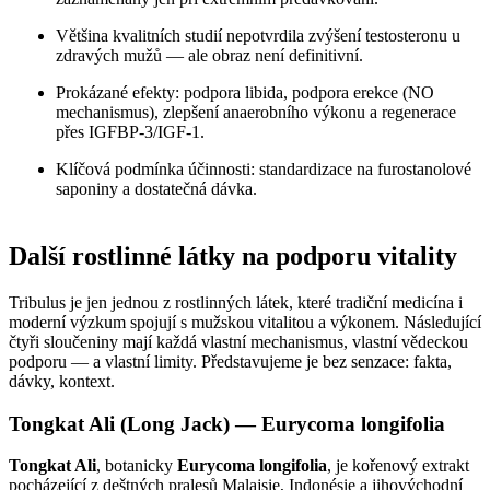
Většina kvalitních studií nepotvrdila zvýšení testosteronu u
zdravých mužů — ale obraz není definitivní.
Prokázané efekty: podpora libida, podpora erekce (NO
mechanismus), zlepšení anaerobního výkonu a regenerace
přes IGFBP-3/IGF-1.
Klíčová podmínka účinnosti: standardizace na furostanolové
saponiny a dostatečná dávka.
Další rostlinné látky na podporu vitality
Tribulus je jen jednou z rostlinných látek, které tradiční medicína i
moderní výzkum spojují s mužskou vitalitou a výkonem. Následující
čtyři sloučeniny mají každá vlastní mechanismus, vlastní vědeckou
podporu — a vlastní limity. Představujeme je bez senzace: fakta,
dávky, kontext.
Tongkat Ali (Long Jack) — Eurycoma longifolia
Tongkat Ali
, botanicky
Eurycoma longifolia
, je kořenový extrakt
pocházející z deštných pralesů Malajsie, Indonésie a jihovýchodní