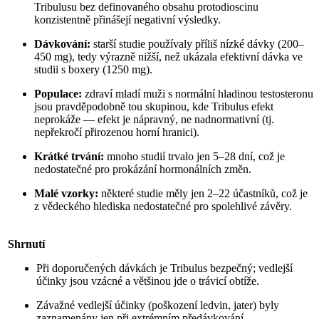
Tribulusu bez definovaného obsahu protodioscinu
konzistentně přinášejí negativní výsledky.
Dávkování:
starší studie používaly příliš nízké dávky (200–
450 mg), tedy výrazně nižší, než ukázala efektivní dávka ve
studii s boxery (1250 mg).
Populace:
zdraví mladí muži s normální hladinou testosteronu
jsou pravděpodobně tou skupinou, kde Tribulus efekt
neprokáže — efekt je nápravný, ne nadnormativní (tj.
nepřekročí přirozenou horní hranici).
Krátké trvání:
mnoho studií trvalo jen 5–28 dní, což je
nedostatečné pro prokázání hormonálních změn.
Malé vzorky:
některé studie měly jen 2–22 účastníků, což je
z vědeckého hlediska nedostatečné pro spolehlivé závěry.
Shrnutí
Při doporučených dávkách je Tribulus bezpečný; vedlejší
účinky jsou vzácné a většinou jde o trávicí obtíže.
Závažné vedlejší účinky (poškození ledvin, jater) byly
zaznamenány jen při extrémním předávkování.