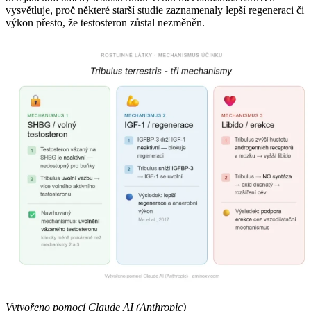
vysvětluje, proč některé starší studie zaznamenaly lepší regeneraci či
výkon přesto, že testosteron zůstal nezměněn.
Vytvořeno pomocí Claude AI (Anthropic)