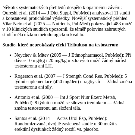
Několik systematických přehledů dospělo k opatrnému závěru:
Qureshi et al. (2014 — J Diet Suppl, PubMed) analyzoval 11 studií
a konstatoval protichůdné výsledky. Novější systematický přehled
Vilar Neto et al. (2025 — Nutrients, PubMed) pokrývající 483 mužů
v 10 klinických studiích upozornil, že téměř polovina zahrnutých
studií měla nízkou metodologickou kvalitu.
Studie, které neprokázaly efekt Tribulusu na testosteron:
Neychev & Mitev (2005 — J Ethnopharmacol, PubMed): Při
dávce 10 mg/kg i 20 mg/kg u zdravých mužů žádný nárůst
testosteronu ani LH.
Rogerson et al. (2007 — J Strength Cond Res, PubMed): 5
týdnů suplementace (450 mg/den) u ragbystů — žádná změna
testosteronu ani síly.
Antonio et al. (2000 — Int J Sport Nutr Exerc Metab,
PubMed): 8 týdnů u mužů se silovým tréninkem — žádná
změna testosteronu ani složení těla.
Santos et al. (2014 — Actas Urol Esp, PubMed):
Randomizovaná, dvojitě zaslepená studie u 30 mužů s
erektilní dysfunkcí: žádný rozdíl vs. placebo.