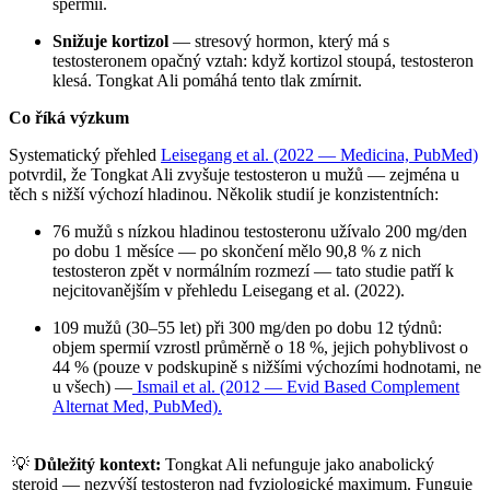
spermií.
Snižuje kortizol
— stresový hormon, který má s
testosteronem opačný vztah: když kortizol stoupá, testosteron
klesá. Tongkat Ali pomáhá tento tlak zmírnit.
Co říká výzkum
Systematický přehled
Leisegang et al. (2022 — Medicina, PubMed)
potvrdil, že Tongkat Ali zvyšuje testosteron u mužů — zejména u
těch s nižší výchozí hladinou. Několik studií je konzistentních:
76 mužů s nízkou hladinou testosteronu užívalo 200 mg/den
po dobu 1 měsíce — po skončení mělo 90,8 % z nich
testosteron zpět v normálním rozmezí — tato studie patří k
nejcitovanějším v přehledu Leisegang et al. (2022).
109 mužů (30–55 let) při 300 mg/den po dobu 12 týdnů:
objem spermií vzrostl průměrně o 18 %, jejich pohyblivost o
44 % (pouze v podskupině s nižšími výchozími hodnotami, ne
u všech) —
Ismail et al. (2012 — Evid Based Complement
Alternat Med, PubMed).
💡
Důležitý kontext:
Tongkat Ali nefunguje jako anabolický
steroid — nezvýší testosteron nad fyziologické maximum. Funguje