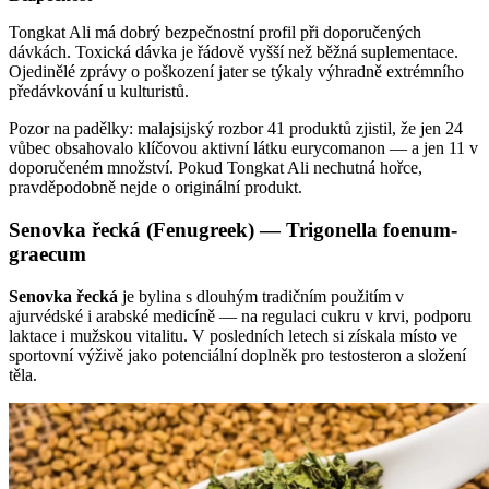
Tongkat Ali má dobrý bezpečnostní profil při doporučených
dávkách. Toxická dávka je řádově vyšší než běžná suplementace.
Ojedinělé zprávy o poškození jater se týkaly výhradně extrémního
předávkování u kulturistů.
Pozor na padělky: malajsijský rozbor 41 produktů zjistil, že jen 24
vůbec obsahovalo klíčovou aktivní látku eurycomanon — a jen 11 v
doporučeném množství. Pokud Tongkat Ali nechutná hořce,
pravděpodobně nejde o originální produkt.
Senovka řecká (Fenugreek) — Trigonella foenum-
graecum
Senovka řecká
je bylina s dlouhým tradičním použitím v
ajurvédské i arabské medicíně — na regulaci cukru v krvi, podporu
laktace i mužskou vitalitu. V posledních letech si získala místo ve
sportovní výživě jako potenciální doplněk pro testosteron a složení
těla.