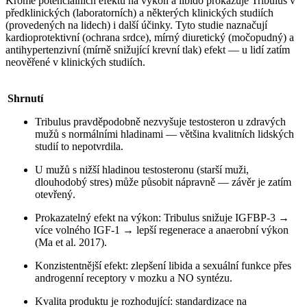
Kromě potenciálních efektů na výkon a libido prokazuje Tribulus v
předklinických (laboratorních) a některých klinických studiích
(provedených na lidech) i další účinky. Tyto studie naznačují
kardioprotektivní (ochrana srdce), mírný diuretický (močopudný) a
antihypertenzivní (mírně snižující krevní tlak) efekt — u lidí zatím
neověřené v klinických studiích.
Shrnutí
Tribulus pravděpodobně nezvyšuje testosteron u zdravých
mužů s normálními hladinami — většina kvalitních lidských
studií to nepotvrdila.
U mužů s nižší hladinou testosteronu (starší muži,
dlouhodobý stres) může působit nápravně — závěr je zatím
otevřený.
Prokazatelný efekt na výkon: Tribulus snižuje IGFBP-3 →
více volného IGF-1 → lepší regenerace a anaerobní výkon
(Ma et al. 2017).
Konzistentnější efekt: zlepšení libida a sexuální funkce přes
androgenní receptory v mozku a NO syntézu.
Kvalita produktu je rozhodující: standardizace na