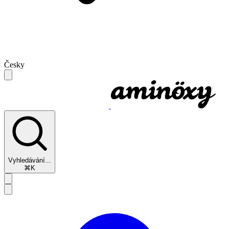
Česky
Vyhledávání...
⌘K