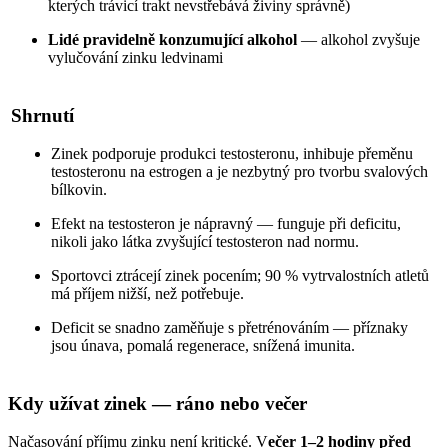
kterých trávicí trakt nevstřebává živiny správně)
Lidé pravidelně konzumující alkohol
— alkohol zvyšuje
vylučování zinku ledvinami
Shrnutí
Zinek podporuje produkci testosteronu, inhibuje přeměnu
testosteronu na estrogen a je nezbytný pro tvorbu svalových
bílkovin.
Efekt na testosteron je nápravný — funguje při deficitu,
nikoli jako látka zvyšující testosteron nad normu.
Sportovci ztrácejí zinek pocením; 90 % vytrvalostních atletů
má příjem nižší, než potřebuje.
Deficit se snadno zaměňuje s přetrénováním — příznaky
jsou únava, pomalá regenerace, snížená imunita.
Kdy užívat zinek — ráno nebo večer
Načasování příjmu zinku není kritické. V
ečer 1–2 hodiny před