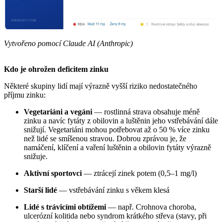
Vytvořeno pomocí Claude AI (Anthropic)
Kdo je ohrožen deficitem zinku
Některé skupiny lidí mají výrazně vyšší riziko nedostatečného
příjmu zinku:
Vegetariáni a vegáni
— rostlinná strava obsahuje méně
zinku a navíc fytáty z obilovin a luštěnin jeho vstřebávání dále
snižují. Vegetariáni mohou potřebovat až o 50 % více zinku
než lidé se smíšenou stravou. Dobrou zprávou je, že
namáčení, klíčení a vaření luštěnin a obilovin fytáty výrazně
snižuje.
Aktivní sportovci
— ztrácejí zinek potem (0,5–1 mg/l)
Starší lidé
— vstřebávání zinku s věkem klesá
Lidé s trávicími obtížemi
— např. Crohnova choroba,
ulcerózní kolitida nebo syndrom krátkého střeva (stavy, při