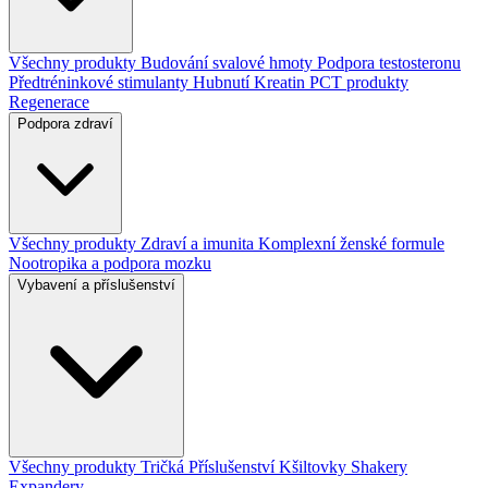
Všechny produkty
Budování svalové hmoty
Podpora testosteronu
Předtréninkové stimulanty
Hubnutí
Kreatin
PCT produkty
Regenerace
Podpora zdraví
Všechny produkty
Zdraví a imunita
Komplexní ženské formule
Nootropika a podpora mozku
Vybavení a příslušenství
Všechny produkty
Tričká
Příslušenství
Kšiltovky
Shakery
Expandery