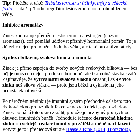
Tip:
Přečtěte si také:
Tribulus terrestris: účinky, mýty a vědecká
fakta
— další přírodní regulátor testosteronu pod drobnohledem
vědy.
Inhibice aromatázy
Zinek zpomaluje přeměnu testosteronu na estrogen (enzym
aromatáza), což pomáhá udržovat příznivý hormonální poměr. To je
důležité nejen pro muže středního věku, ale také pro aktivní atlety.
Syntéza bílkovin, svalová hmota a imunita
Zinek je přímo zapojen do tvorby nových svalových bílkovin — bez
něj je omezena nejen produkce hormonů, ale i samotná stavba svalů.
Zajímavé je, že
vytrvalostní svalová vlákna
obsahují až
4× více
zinku
než silová vlákna — proto jsou běžci a cyklisté na jeho
nedostatek citlivější.
Po náročném tréninku je imunitní systém přechodně oslaben; toto
rizikové okno pro vznik infekce se nazývá efekt „open window".
Zinek pomáhá toto okno zkrátit, protože je nezbytný pro rychlou
aktivaci imunitních buněk. Jednoduše řečeno: d
ostatečná hladina
zinku = rychlejší reakce imunity po zátěži a méně nachlazení
.
Potvrzuje to i přehledová studie
Haase a Rink (2014, Biofactors).