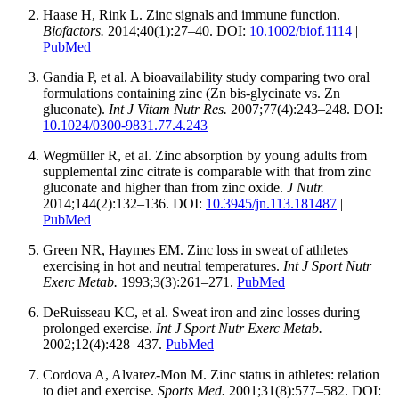
Haase H, Rink L. Zinc signals and immune function.
Biofactors.
2014;40(1):27–40. DOI:
10.1002/biof.1114
|
PubMed
Gandia P, et al. A bioavailability study comparing two oral
formulations containing zinc (Zn bis-glycinate vs. Zn
gluconate).
Int J Vitam Nutr Res.
2007;77(4):243–248. DOI:
10.1024/0300-9831.77.4.243
Wegmüller R, et al. Zinc absorption by young adults from
supplemental zinc citrate is comparable with that from zinc
gluconate and higher than from zinc oxide.
J Nutr.
2014;144(2):132–136. DOI:
10.3945/jn.113.181487
|
PubMed
Green NR, Haymes EM. Zinc loss in sweat of athletes
exercising in hot and neutral temperatures.
Int J Sport Nutr
Exerc Metab.
1993;3(3):261–271.
PubMed
DeRuisseau KC, et al. Sweat iron and zinc losses during
prolonged exercise.
Int J Sport Nutr Exerc Metab.
2002;12(4):428–437.
PubMed
Cordova A, Alvarez-Mon M. Zinc status in athletes: relation
to diet and exercise.
Sports Med.
2001;31(8):577–582. DOI: