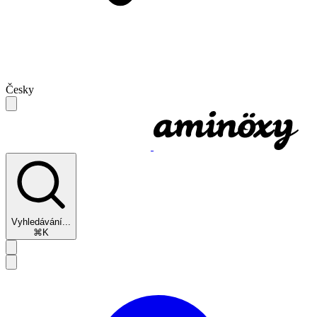
Česky
Vyhledávání...
⌘K