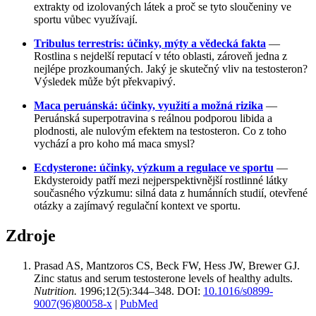
extrakty od izolovaných látek a proč se tyto sloučeniny ve
sportu vůbec využívají.
Tribulus terrestris: účinky, mýty a vědecká fakta
—
Rostlina s nejdelší reputací v této oblasti, zároveň jedna z
nejlépe prozkoumaných. Jaký je skutečný vliv na testosteron?
Výsledek může být překvapivý.
Maca peruánská: účinky, využití a možná rizika
—
Peruánská superpotravina s reálnou podporou libida a
plodnosti, ale nulovým efektem na testosteron. Co z toho
vychází a pro koho má maca smysl?
Ecdysterone: účinky, výzkum a regulace ve sportu
—
Ekdysteroidy patří mezi nejperspektivnější rostlinné látky
současného výzkumu: silná data z humánních studií, otevřené
otázky a zajímavý regulační kontext ve sportu.
Zdroje
Prasad AS, Mantzoros CS, Beck FW, Hess JW, Brewer GJ.
Zinc status and serum testosterone levels of healthy adults.
Nutrition.
1996;12(5):344–348. DOI:
10.1016/s0899-
9007(96)80058-x
|
PubMed