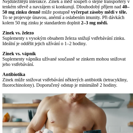
Nejdůležitější interakce. Zinek a měď soupeří o stejné transportéry v
tenkém střevě a navzájem si konkurují. Dlouhodobý příjem nad
40–
50 mg zinku denně
může postupně
vyčerpat zásoby mědi v těle.
To se projevuje únavou, anémií a oslabením imunity. Při dávkách
kolem 50 mg zinku je standardem doplnit
2–3 mg mědi.
Zinek vs. železo
Suplementy s vysokým obsahem železa snižují vstřebávání zinku.
Ideální je oddělit jejich užívání o 1–2 hodiny.
Zinek vs. vápník
Suplementy vápníku užívané současně se zinkem mohou snižovat
jeho vstřebávání.
Antibiotika
Zinek může snižovat vstřebávání některých antibiotik (tetracykliny,
fluorochinolony). Doporučený odstup je minimálně 2 hodiny.