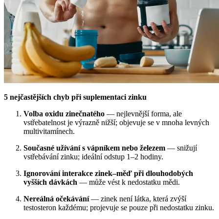
5 nejčastějších chyb při suplementaci zinku
Volba oxidu zinečnatého
— nejlevnější forma, ale
vstřebatelnost je výrazně nižší; objevuje se v mnoha levných
multivitamínech.
Současné užívání s vápníkem nebo železem
— snižují
vstřebávání zinku; ideální odstup 1–2 hodiny.
Ignorování interakce zinek–měď při dlouhodobých
vyšších dávkách
— může vést k nedostatku mědi.
Nereálná očekávání
— zinek není látka, která zvýší
testosteron každému; projevuje se pouze při nedostatku zinku.