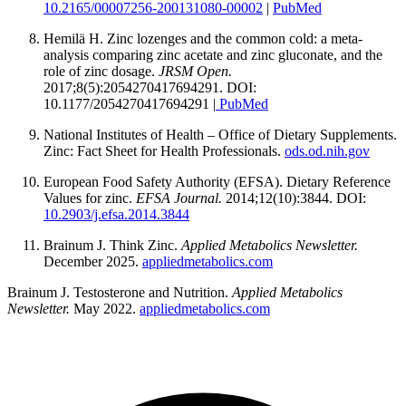
10.2165/00007256-200131080-00002
|
PubMed
Hemilä H. Zinc lozenges and the common cold: a meta-
analysis comparing zinc acetate and zinc gluconate, and the
role of zinc dosage.
JRSM Open.
2017;8(5):2054270417694291. DOI:
10.1177/2054270417694291 |
PubMed
National Institutes of Health – Office of Dietary Supplements.
Zinc: Fact Sheet for Health Professionals.
ods.od.nih.gov
European Food Safety Authority (EFSA). Dietary Reference
Values for zinc.
EFSA Journal.
2014;12(10):3844. DOI:
10.2903/j.efsa.2014.3844
Brainum J. Think Zinc.
Applied Metabolics Newsletter.
December 2025.
appliedmetabolics.com
Brainum J. Testosterone and Nutrition.
Applied Metabolics
Newsletter.
May 2022.
appliedmetabolics.com