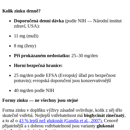
Kolik zinku denně?
Doporučená denní dávka
(podle NIH — Národní institut
zdraví, USA):
11 mg (muži)
8 mg (ženy)
Při prokázaném nedostatku:
25–30 mg/den
Horní bezpečná hranice:
25 mg/den podle EFSA (Evropský úřad pro bezpečnost
potravin); evropská doporučení jsou konzervativnější
40 mg/den podle NIH
Formy zinku — ne všechny jsou stejné
Forma zinku v doplňku výživy zásadně ovlivňuje, kolik z něj tělo
skutečně vstřebá. Nejlepší vstřebatelnost má
bisglycinát zinečnatý
,
a to až o
43 % lepší než glukonát (Gandia et al., 2007).
Cenově
přijatelnější a s dobrou vstřebatelností jsou varianty
glukonát