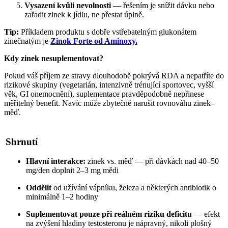
Vysazení kvůli nevolnosti
— řešením je snížit dávku nebo
zařadit zinek k jídlu, ne přestat úplně.
Tip:
Příkladem produktu s dobře vstřebatelným glukonátem
zinečnatým je
Zinok Forte od Aminoxy.
Kdy zinek nesuplementovat?
Pokud váš příjem ze stravy dlouhodobě pokrývá RDA a nepatříte do
rizikové skupiny (vegetarián, intenzivně trénující sportovec, vyšší
věk, GI onemocnění), suplementace pravděpodobně nepřinese
měřitelný benefit. Navíc může zbytečně narušit rovnováhu zinek–
měď.
Shrnutí
Hlavní interakce:
zinek vs. měď — při dávkách nad 40–50
mg/den doplnit 2–3 mg mědi
Oddělit
od užívání vápníku, železa a některých antibiotik o
minimálně 1–2 hodiny
Suplementovat pouze při reálném riziku deficitu
— efekt
na zvýšení hladiny testosteronu je nápravný, nikoli plošný