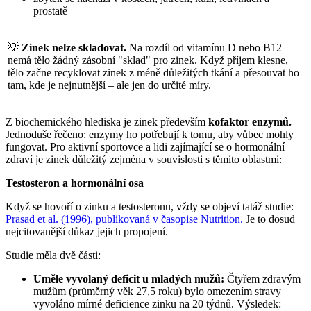
prostatě
💡
Zinek nelze skladovat.
Na rozdíl od vitamínu D nebo B12
nemá tělo žádný zásobní "sklad" pro zinek. Když příjem klesne,
tělo začne recyklovat zinek z méně důležitých tkání a přesouvat ho
tam, kde je nejnutnější – ale jen do určité míry.
Z biochemického hlediska je zinek především
kofaktor enzymů.
Jednoduše řečeno: enzymy ho potřebují k tomu, aby vůbec mohly
fungovat. Pro aktivní sportovce a lidi zajímající se o hormonální
zdraví je zinek důležitý zejména v souvislosti s těmito oblastmi:
Testosteron a hormonální osa
Když se hovoří o zinku a testosteronu, vždy se objeví tatáž studie:
Prasad et al. (1996), publikovaná v časopise Nutrition.
Je to dosud
nejcitovanější důkaz jejich propojení.
Studie měla dvě části:
Uměle vyvolaný deficit u mladých mužů:
Čtyřem zdravým
mužům (průměrný věk 27,5 roku) bylo omezením stravy
vyvoláno mírné deficience zinku na 20 týdnů. Výsledek: