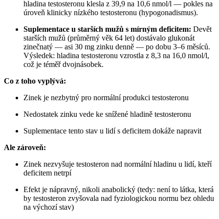
hladina testosteronu klesla z 39,9 na 10,6 nmol/l — pokles na
úroveň klinicky nízkého testosteronu (hypogonadismus).
Suplementace u starších mužů s mírným deficitem:
Devět
starších mužů (průměrný věk 64 let) dostávalo glukonát
zinečnatý — asi 30 mg zinku denně — po dobu 3–6 měsíců.
Výsledek: hladina testosteronu vzrostla z 8,3 na 16,0 nmol/l,
což je téměř dvojnásobek.
Co z toho vyplývá:
Zinek je nezbytný pro normální produkci testosteronu
Nedostatek zinku vede ke snížené hladině testosteronu
Suplementace tento stav u lidí s deficitem dokáže napravit
Ale zároveň:
Zinek nezvyšuje testosteron nad normální hladinu u lidí, kteří
deficitem netrpí
Efekt je nápravný, nikoli anabolický (tedy: není to látka, která
by testosteron zvyšovala nad fyziologickou normu bez ohledu
na výchozí stav)