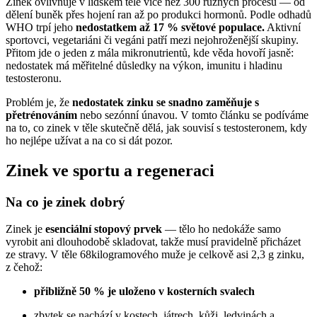
Zinek ovlivňuje v lidském těle více než 300 různých procesů — od
dělení buněk přes hojení ran až po produkci hormonů. Podle odhadů
WHO trpí jeho
nedostatkem až 17 % světové populace.
Aktivní
sportovci, vegetariáni či vegáni patří mezi nejohroženější skupiny.
Přitom jde o jeden z mála mikronutrientů, kde věda hovoří jasně:
nedostatek má měřitelné důsledky na výkon, imunitu i hladinu
testosteronu.
Problém je, že
nedostatek zinku se snadno zaměňuje s
přetrénováním
nebo sezónní únavou. V tomto článku se podíváme
na to, co zinek v těle skutečně dělá, jak souvisí s testosteronem, kdy
ho nejlépe užívat a na co si dát pozor.
Zinek ve sportu a regeneraci
Na co je zinek dobrý
Zinek je
esenciální stopový prvek
— tělo ho nedokáže samo
vyrobit ani dlouhodobě skladovat, takže musí pravidelně přicházet
ze stravy. V těle 68kilogramového muže je celkově asi 2,3 g zinku,
z čehož:
přibližně 50 % je uloženo v kosterních svalech
zbytek se nachází v kostech, játrech, kůži, ledvinách a