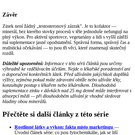
Závěr
Zinek není žádný „testosteronový zázrak". Je to kofaktor —
minerál, bez kterého stovky procesů v těle jednoduše nefungují na
plný výkon. Pro aktivní sportovce, vegetariány a lidi s vyšší zátěží
má suplementace jasné opodstatnění. Správná forma, správný čas a
realistická očekávání — to jsou tři věci, které znamenají skutečný
rozdíl.
Důležité upozornění:
Informace v této sérii článků jsou určeny
výhradně ke vzdělávacím účelům. Nejde o lékařské poradenství ani
o doporučení konkrétních látek. Před užíváním jakýchkoli doplňků
výživy, zejména pokud máte zdravotní obtíže nebo užíváte léky,
konzultujte postup s lékařem nebo lékárníkem. Dlouhodobá
suplementace zinku v dávkách nad 25 mg denně může interferovat s
absorpcí mědi — při dlouhodobém užívání je vhodné sledovat
hladiny obou minerálů.
Přečtěte si další články z této série
Rostlinné látky a výkon: fakta místo marketingu
—
Úvodní článek série: co jsou fytochemikálie, jak se liší