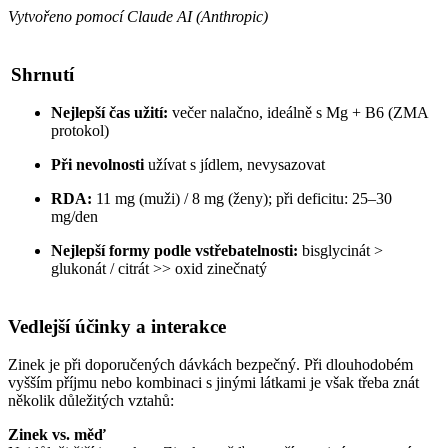
Vytvořeno pomocí Claude AI (Anthropic)
Shrnutí
Nejlepší čas užití:
večer nalačno, ideálně s Mg + B6 (ZMA
protokol)
Při nevolnosti
užívat s jídlem, nevysazovat
RDA:
11 mg (muži) / 8 mg (ženy); při deficitu: 25–30
mg/den
Nejlepší formy podle vstřebatelnosti:
bisglycinát >
glukonát / citrát >> oxid zinečnatý
Vedlejší účinky a interakce
Zinek je při doporučených dávkách bezpečný. Při dlouhodobém
vyšším příjmu nebo kombinaci s jinými látkami je však třeba znát
několik důležitých vztahů:
Zinek vs. měď