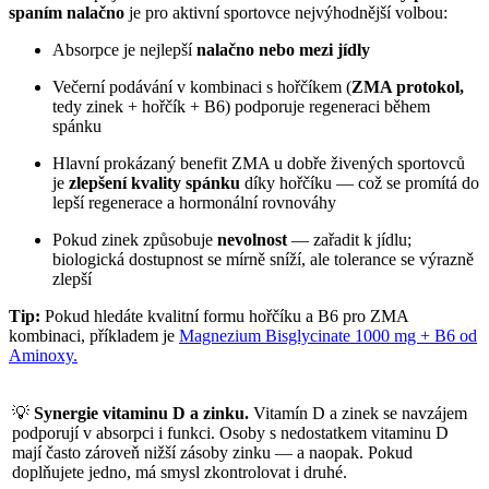
spaním nalačno
je pro aktivní sportovce nejvýhodnější volbou:
Absorpce je nejlepší
nalačno nebo mezi jídly
Večerní podávání v kombinaci s hořčíkem (
ZMA protokol,
tedy zinek + hořčík + B6) podporuje regeneraci během
spánku
Hlavní prokázaný benefit ZMA u dobře živených sportovců
je
zlepšení kvality spánku
díky hořčíku — což se promítá do
lepší regenerace a hormonální rovnováhy
Pokud zinek způsobuje
nevolnost
— zařadit k jídlu;
biologická dostupnost se mírně sníží, ale tolerance se výrazně
zlepší
Tip:
Pokud hledáte kvalitní formu hořčíku a B6 pro ZMA
kombinaci, příkladem je
Magnezium Bisglycinate 1000 mg + B6 od
Aminoxy.
💡
Synergie vitaminu D a zinku.
Vitamín D a zinek se navzájem
podporují v absorpci i funkci. Osoby s nedostatkem vitaminu D
mají často zároveň nižší zásoby zinku — a naopak. Pokud
doplňujete jedno, má smysl zkontrolovat i druhé.