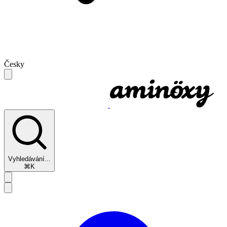
Česky
Vyhledávání...
⌘K