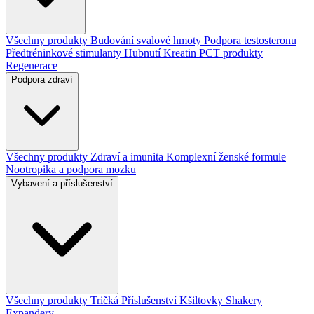
Všechny produkty
Budování svalové hmoty
Podpora testosteronu
Předtréninkové stimulanty
Hubnutí
Kreatin
PCT produkty
Regenerace
Podpora zdraví
Všechny produkty
Zdraví a imunita
Komplexní ženské formule
Nootropika a podpora mozku
Vybavení a příslušenství
Všechny produkty
Tričká
Příslušenství
Kšiltovky
Shakery
Expandery