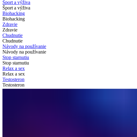
Šport a výživa
Šport a výživa
Biohacking
Biohacking
Zdravie
Zdravie
Chudnutie
Chudnutie
Návody na používanie
Návody na používanie
Stop starnutiu
Stop starnutiu
Relax a sex
Relax a sex
Testosteron
Testosteron