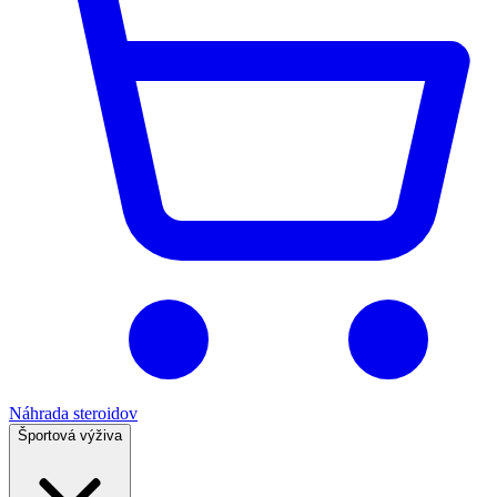
Náhrada steroidov
Športová výživa