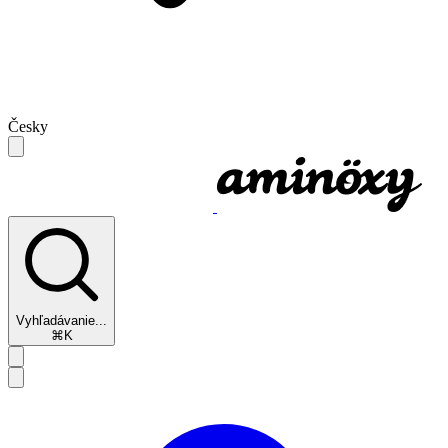
Česky
Vyhľadávanie...
⌘K