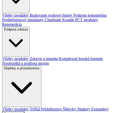
Všetky produkty
Budovanie svalovej hmoty
Podpora testosterónu
Predtréningové stimulanty
Chudnutie
Kreatín
PCT produkty
Regenerácia
Podpora zdravia
Všetky produkty
Zdravie a imunita
Komplexná ženská formula
Nootropiká a podpora mozgu
Doplnky a príslušenstvo
Všetky produkty
Tričká
Príslušenstvo
Šiltovky
Shakery
Expandery