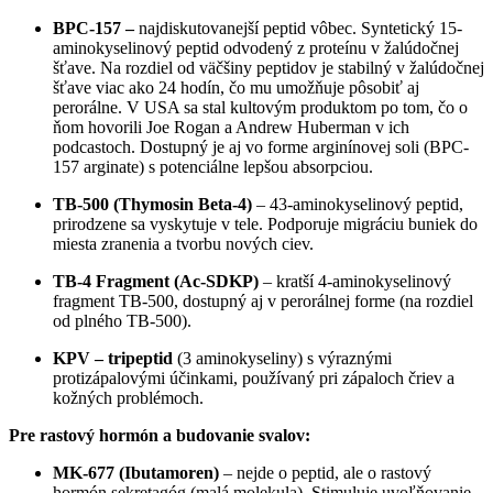
BPC-157 –
najdiskutovanejší peptid vôbec. Syntetický 15-
aminokyselinový peptid odvodený z proteínu v žalúdočnej
šťave. Na rozdiel od väčšiny peptidov je stabilný v žalúdočnej
šťave viac ako 24 hodín, čo mu umožňuje pôsobiť aj
perorálne. V USA sa stal kultovým produktom po tom, čo o
ňom hovorili Joe Rogan a Andrew Huberman v ich
podcastoch. Dostupný je aj vo forme arginínovej soli (BPC-
157 arginate) s potenciálne lepšou absorpciou.
TB-500 (Thymosin Beta-4)
– 43-aminokyselinový peptid,
prirodzene sa vyskytuje v tele. Podporuje migráciu buniek do
miesta zranenia a tvorbu nových ciev.
TB-4 Fragment (Ac-SDKP)
– kratší 4-aminokyselinový
fragment TB-500, dostupný aj v perorálnej forme (na rozdiel
od plného TB-500).
KPV – tripeptid
(3 aminokyseliny) s výraznými
protizápalovými účinkami, používaný pri zápaloch čriev a
kožných problémoch.
Pre rastový hormón a budovanie svalov:
MK-677 (Ibutamoren)
– nejde o peptid, ale o rastový
hormón sekretagóg (malá molekula). Stimuluje uvoľňovanie