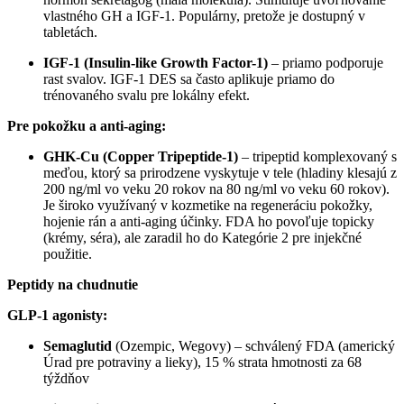
vlastného GH a IGF-1. Populárny, pretože je dostupný v
tabletách.
IGF-1 (Insulin-like Growth Factor-1)
– priamo podporuje
rast svalov. IGF-1 DES sa často aplikuje priamo do
trénovaného svalu pre lokálny efekt.
Pre pokožku a anti-aging:
GHK-Cu (Copper Tripeptide-1)
– tripeptid komplexovaný s
meďou, ktorý sa prirodzene vyskytuje v tele (hladiny klesajú z
200 ng/ml vo veku 20 rokov na 80 ng/ml vo veku 60 rokov).
Je široko využívaný v kozmetike na regeneráciu pokožky,
hojenie rán a anti-aging účinky. FDA ho povoľuje topicky
(krémy, séra), ale zaradil ho do Kategórie 2 pre injekčné
použitie.
Peptidy na chudnutie
GLP-1 agonisty:
Semaglutid
(Ozempic, Wegovy) – schválený FDA (americký
Úrad pre potraviny a lieky), 15 % strata hmotnosti za 68
týždňov