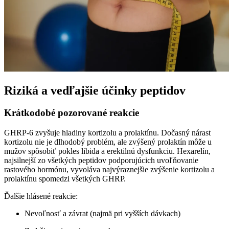
Riziká a vedľajšie účinky peptidov
Krátkodobé pozorované reakcie
GHRP-6 zvyšuje hladiny kortizolu a prolaktínu. Dočasný nárast
kortizolu nie je dlhodobý problém, ale zvýšený prolaktín môže u
mužov spôsobiť pokles libida a erektilnú dysfunkciu. Hexarelín,
najsilnejší zo všetkých peptidov podporujúcich uvoľňovanie
rastového hormónu, vyvoláva najvýraznejšie zvýšenie kortizolu a
prolaktínu spomedzi všetkých GHRP.
Ďalšie hlásené reakcie:
Nevoľnosť a závrat (najmä pri vyšších dávkach)