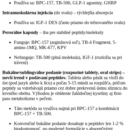
Používa sa: BPC-157, TB-500, GLP-1 agonisty, GHRP
Intramuskulárna injekcia
(do svalu) – rýchlejšia absorpcia
Používa sa: IGF-1 DES (často priamo do trénovaného svalu)
Perorálne kapsuly
– iba pre stabilné peptidy/molekuly
Funguje: BPC-157 (arginínová soľ), TB-4 Fragment, 5-
amino-1MQ, MK-677, KPV
Nefunguje: TB-500 (plná molekula), IGF-1 (rozložia sa pri
trávení)
Bukálne/sublingválne podanie (rozpustné tablety, oral strips) –
novší trend v podávaní peptidov.
Tableta alebo pásik sa vloží do
úst (pod jazyk alebo k lícu) a počas 5-15 minút sa rozpúšťa, pričom
peptidy sa vstrebávajú priamo cez dobre prekrvenú ústnu sliznicu do
krvného obehu. Výhodou je obídenie žalúdočnej kyseliny aj first-
pass metabolizmu v pečeni.
Táto metóda sa využíva najmä pri BPC-157 a kombinácii
BPC-157 + TB-500.
Konvenčné bukálne podanie dosahuje u peptidov len 1-2 %
biodostupnosť, no moderné formulácie s absorpčnými