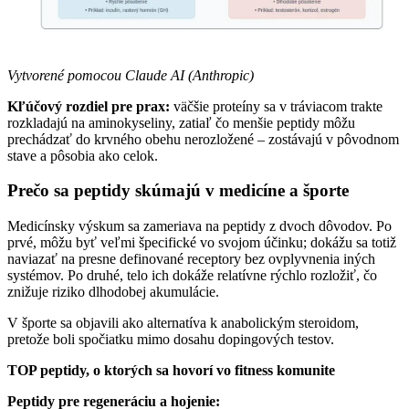
Vytvorené pomocou Claude AI (Anthropic)
Kľúčový rozdiel pre prax:
väčšie proteíny sa v tráviacom trakte
rozkladajú na aminokyseliny, zatiaľ čo menšie peptidy môžu
prechádzať do krvného obehu nerozložené – zostávajú v pôvodnom
stave a pôsobia ako celok.
Prečo sa peptidy skúmajú v medicíne a športe
Medicínsky výskum sa zameriava na peptidy z dvoch dôvodov. Po
prvé, môžu byť veľmi špecifické vo svojom účinku; dokážu sa totiž
naviazať na presne definované receptory bez ovplyvnenia iných
systémov. Po druhé, telo ich dokáže relatívne rýchlo rozložiť, čo
znižuje riziko dlhodobej akumulácie.
V športe sa objavili ako alternatíva k anabolickým steroidom,
pretože boli spočiatku mimo dosahu dopingových testov.
TOP peptidy, o ktorých sa hovorí vo fitness komunite
Peptidy pre regeneráciu a hojenie: