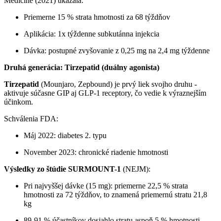
Medicine (2021) ukázala:
Priemerne 15 % strata hmotnosti za 68 týždňov
Aplikácia: 1x týždenne subkutánna injekcia
Dávka: postupné zvyšovanie z 0,25 mg na 2,4 mg týždenne
Druhá generácia: Tirzepatid (duálny agonista)
Tirzepatid
(Mounjaro, Zepbound) je prvý liek svojho druhu -
aktivuje súčasne GIP aj GLP-1 receptory, čo vedie k výraznejším
účinkom.
Schválenia FDA:
Máj 2022: diabetes 2. typu
November 2023: chronické riadenie hmotnosti
Výsledky zo štúdie SURMOUNT-1
(NEJM):
Pri najvyššej dávke (15 mg): priemerne 22,5 % strata
hmotnosti za 72 týždňov, to znamená priemernú stratu 21,8
kg
89-91 % účastníkov dosiahlo stratu aspoň 5 % hmotnosti