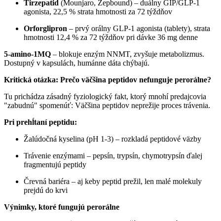
Tirzepatid
(Mounjaro, Zepbound) – duálny GIP/GLP-1
agonista, 22,5 % strata hmotnosti za 72 týždňov
Orforglipron
– prvý orálny GLP-1 agonista (tablety), strata
hmotnosti 12,4 % za 72 týždňov pri dávke 36 mg denne
5-amino-1MQ
– blokuje enzým NNMT, zvyšuje metabolizmus.
Dostupný v kapsulách, humánne dáta chýbajú.
Kritická otázka: Prečo väčšina peptidov nefunguje perorálne?
Tu prichádza zásadný fyziologický fakt, ktorý mnohí predajcovia
"zabudnú" spomenúť: Väčšina peptidov neprežije proces trávenia.
Pri prehĺtaní peptidu:
Žalúdočná kyselina (pH 1-3) – rozkladá peptidové väzby
Trávenie enzýmami – pepsín, trypsín, chymotrypsín ďalej
fragmentujú peptidy
Črevná bariéra – aj keby peptid prežil, len malé molekuly
prejdú do krvi
Výnimky, ktoré fungujú perorálne