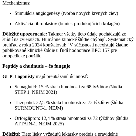
Mechanizmus:
Stimulácia angiogenézy (tvorba nových krvných ciev)
Aktivácia fibroblastov (buniek produkujúcich kolagén)
Dôležité upozornenie:
Takmer všetky tieto údaje pochádzajú zo
štúdií na zvieratách. Humánne klinické štúdie chýbajú. Systematický
prehľad z roku 2024 konštatoval: "V súčasnosti neexistujú žiadne
publikované klinické štúdie u ľudí hodnotiace BPC-157 pre
ortopedické použitie."
Peptidy a chudnutie – čo funguje
GLP-1 agonisty
majú preukázanú účinnosť:
Semaglutid: 15 % strata hmotnosti za 68 týždňov (štúdia
STEP 1, NEJM 2021)
Tirzepatid: 22,5 % strata hmotnosti za 72 týždňov (štúdia
SURMOUNT-1, NEJM)
Orforglipron: 12,4 % strata hmotnosti za 72 týždňov (štúdia
ATTAIN-1, NEJM 2025)
Dôležité:
Tieto lieky vyžadujú lekársky predpis a pravidelné