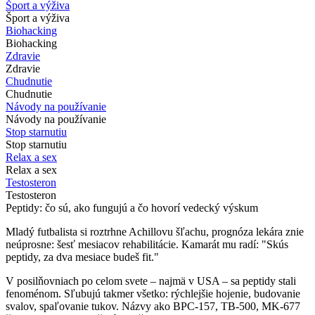
Šport a výživa
Šport a výživa
Biohacking
Biohacking
Zdravie
Zdravie
Chudnutie
Chudnutie
Návody na používanie
Návody na používanie
Stop starnutiu
Stop starnutiu
Relax a sex
Relax a sex
Testosteron
Testosteron
Peptidy: čo sú, ako fungujú a čo hovorí vedecký výskum
Mladý futbalista si roztrhne Achillovu šľachu, prognóza lekára znie
neúprosne: šesť mesiacov rehabilitácie. Kamarát mu radí: "Skús
peptidy, za dva mesiace budeš fit."
V posilňovniach po celom svete – najmä v USA – sa peptidy stali
fenoménom. Sľubujú takmer všetko: rýchlejšie hojenie, budovanie
svalov, spaľovanie tukov. Názvy ako BPC-157, TB-500, MK-677