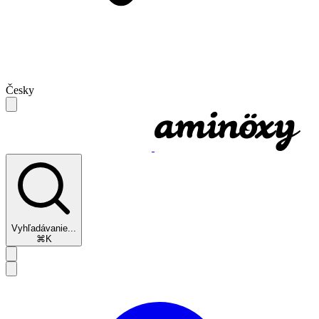
Česky
Vyhľadávanie...
⌘K