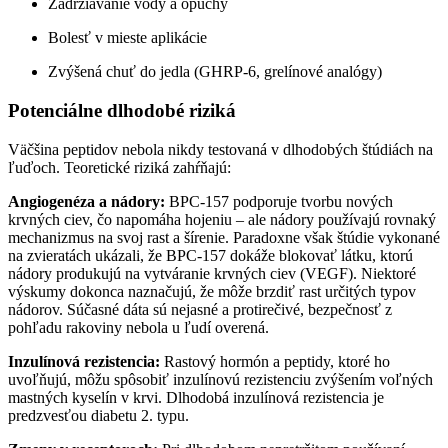
Zadržiavanie vody a opuchy
Bolesť v mieste aplikácie
Zvýšená chuť do jedla (GHRP-6, grelínové analógy)
Potenciálne dlhodobé riziká
Väčšina peptidov nebola nikdy testovaná v dlhodobých štúdiách na
ľuďoch. Teoretické riziká zahŕňajú:
Angiogenéza a nádory:
BPC-157 podporuje tvorbu nových
krvných ciev, čo napomáha hojeniu – ale nádory používajú rovnaký
mechanizmus na svoj rast a šírenie. Paradoxne však štúdie vykonané
na zvieratách ukázali, že BPC-157 dokáže blokovať látku, ktorú
nádory produkujú na vytváranie krvných ciev (VEGF). Niektoré
výskumy dokonca naznačujú, že môže brzdiť rast určitých typov
nádorov. Súčasné dáta sú nejasné a protirečivé, bezpečnosť z
pohľadu rakoviny nebola u ľudí overená.
Inzulínová rezistencia:
Rastový hormón a peptidy, ktoré ho
uvoľňujú, môžu spôsobiť inzulínovú rezistenciu zvýšením voľných
mastných kyselín v krvi. Dlhodobá inzulínová rezistencia je
predzvesťou diabetu 2. typu.