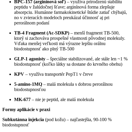
BPC-157 (arginínová soľ)
– využíva prirodzenú stabilitu
peptidu v žalúdočnej šťave; arginínová forma zlepšuje
absorpciu. Humánne farmakokinetické štúdie zatiaľ chýbajú,
no v zvieracích modeloch preukázal účinnosť aj pri
perorálnom podaní
TB-4 Fragment (Ac-SDKP)
– menší fragment TB-500,
ktorý si zachováva prospešné vlastnosti pôvodnej molekuly.
Vďaka menšej veľkosti má výrazne lepšiu orálnu
biodostupnosť ako plný TB-500
GLP-1 agonisty
– špeciálne stabilizované, ale stále len ~1 %
biodostupnosť (koľko látky sa dostane do krvného obehu)
KPV
– využíva transportér PepT1 v čreve
5-amino-1MQ
– malá molekula s dobrou perorálnou
biodostupnosťou
MK-677
– nie je peptid, ale malá molekula
Formy aplikácie v praxi
Subkutánna injekcia
(pod kožu) – najčastejšia, 90-100 %
biodostupnosť