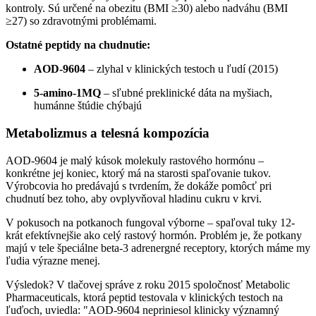
kontroly. Sú určené na obezitu (BMI ≥30) alebo nadváhu (BMI
≥27) so zdravotnými problémami.
Ostatné peptidy na chudnutie:
AOD-9604
– zlyhal v klinických testoch u ľudí (2015)
5-amino-1MQ
– sľubné preklinické dáta na myšiach,
humánne štúdie chýbajú
Metabolizmus a telesná kompozícia
AOD-9604 je malý kúsok molekuly rastového hormónu –
konkrétne jej koniec, ktorý má na starosti spaľovanie tukov.
Výrobcovia ho predávajú s tvrdením, že dokáže pomôcť pri
chudnutí bez toho, aby ovplyvňoval hladinu cukru v krvi.
V pokusoch na potkanoch fungoval výborne – spaľoval tuky 12-
krát efektívnejšie ako celý rastový hormón. Problém je, že potkany
majú v tele špeciálne beta-3 adrenergné receptory, ktorých máme my
ľudia výrazne menej.
Výsledok? V tlačovej správe z roku 2015 spoločnosť Metabolic
Pharmaceuticals, ktorá peptid testovala v klinických testoch na
ľuďoch, uviedla: "AOD-9604 nepriniesol klinicky významný