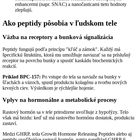
enhancermi (napr. SNAC) a nanočasticami tieto hodnoty
zlepšujú.
Ako peptidy pôsobia v ľudskom tele
Väzba na receptory a bunková signalizácia
Peptidy fungujú podľa princípu "kľúč a zámok". Každý má
špecifickú štruktúru, ktorá mu umožňuje naviazať sa na príslušný
receptor na povrchu bunky a spustiť kaskádu biochemických
reakcií.
Príklad BPC-157:
Po vstupe do tela sa naviaže na bunky v
šľachách a väzoch, spustí produkciu kolagénu a tvorbu nových
krvných ciev. Výsledkom je rýchlejšie hojenie.
Vplyv na hormonálne a metabolické procesy
Rastový hormón sa v tele prirodzene uvoľňuje z hypofýzy. Telo
však má brzdu: keď už má rastového hormónu dostatok, produkciu
zastaví.
Medzi GHRP, teda Growth Hormone Releasing Peptides alebo aj
peptidy uvoľňujúce rastový hormón, patria napríklad GHRP-6,