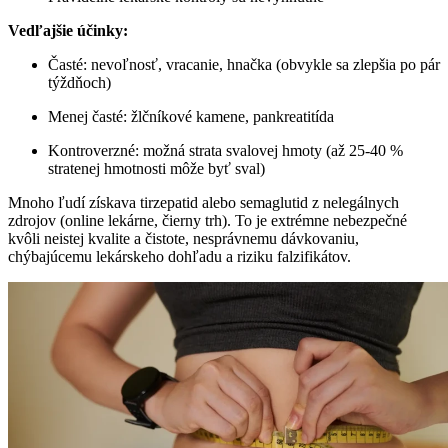
Vedľajšie účinky:
Časté: nevoľnosť, vracanie, hnačka (obvykle sa zlepšia po pár
týždňoch)
Menej časté: žlčníkové kamene, pankreatitída
Kontroverzné: možná strata svalovej hmoty (až 25-40 %
stratenej hmotnosti môže byť sval)
Mnoho ľudí získava tirzepatid alebo semaglutid z nelegálnych
zdrojov (online lekárne, čierny trh). To je extrémne nebezpečné
kvôli neistej kvalite a čistote, nesprávnemu dávkovaniu,
chýbajúcemu lekárskeho dohľadu a riziku falzifikátov.