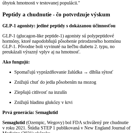
úbytok hmotnosti v testovanej populácii."
Peptidy a chudnutie - čo potvrdzuje výskum
GLP-1 agonisty: jediné peptidy s dokázanou účinnosťou
GLP-1 (glucagon-like peptide-1) agonisty sú polypeptidové
hormóny, ktoré napodobňujú pôsobenie prirodzeného hormónu
GLP-1. Pôvodne boli vyvinuté na liečbu diabetu 2. typu, no
preukázali výrazný vplyv aj na hmotnosť.
Ako fungujú:
Spomaľujú vyprázdňovanie žalúdka → dlhšia sýtosť
Znižujú chuť do jedla pôsobením na mozog
Zlepšujú citlivosť na inzulín
Znižujú hladinu glukózy v krvi
Prvá generácia: Semaglutid
Semaglutid
(Ozempic, Wegovy) bol FDA schválený pre chudnutie
v roku 2021. Štúdia STEP 1 publikovaná v New England Journal of