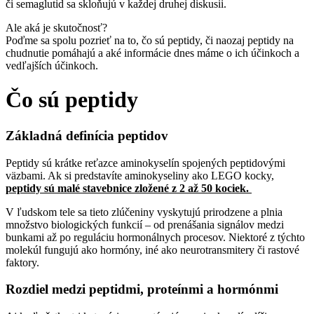
či semaglutid sa skloňujú v každej druhej diskusii.
Ale aká je skutočnosť?
Poďme sa spolu pozrieť na to, čo sú peptidy, či naozaj peptidy na
chudnutie pomáhajú a aké informácie dnes máme o ich účinkoch a
vedľajších účinkoch.
Čo sú peptidy
Základná definícia peptidov
Peptidy sú krátke reťazce aminokyselín spojených peptidovými
väzbami. Ak si predstavíte aminokyseliny ako LEGO kocky,
peptidy sú malé stavebnice zložené z 2 až 50 kociek.
V ľudskom tele sa tieto zlúčeniny vyskytujú prirodzene a plnia
množstvo biologických funkcií – od prenášania signálov medzi
bunkami až po reguláciu hormonálnych procesov. Niektoré z týchto
molekúl fungujú ako hormóny, iné ako neurotransmitery či rastové
faktory.
Rozdiel medzi peptidmi, proteínmi a hormónmi