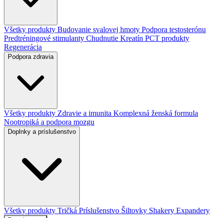
Všetky produkty
Budovanie svalovej hmoty
Podpora testosterónu
Predtréningové stimulanty
Chudnutie
Kreatín
PCT produkty
Regenerácia
Podpora zdravia
Všetky produkty
Zdravie a imunita
Komplexná ženská formula
Nootropiká a podpora mozgu
Doplnky a príslušenstvo
Všetky produkty
Tričká
Príslušenstvo
Šiltovky
Shakery
Expandery