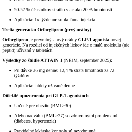
50-57 % účastníkov stratilo viac ako 20 % hmotnosti
Aplikácia: 1x týždenne subkutánna injekcia
Tretia generácia: Orforglipron (prvý orálny)
Orforglipron
je prevratný - prvý orálny
GLP-1 agonista
novej
generácie. Na rozdiel od injekčných liekov ide o malú molekulu (nie
peptid) užívanú v tabletách.
Výsledky zo štúdie ATTAIN-1
(NEJM, september 2025):
Pri dávke 36 mg denne: 12,4 % strata hmotnosti za 72
týždňov
Aplikácia: tablety užívané denne
Dôležité upozornenia pri GLP-1 agonistoch
Určené pre obezitu (BMI ≥30)
Alebo nadváhu (BMI ≥27) so zdravotnými problémami
(diabetes, hypertenzia)
Pravidelné lekárske kontroly sú nevyhnutné