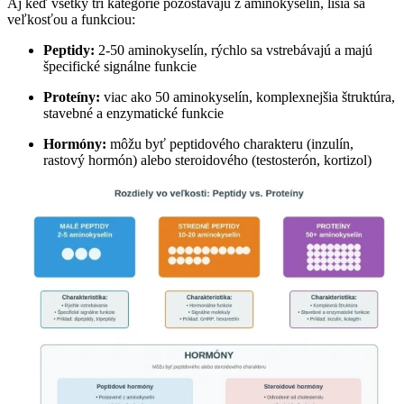
Aj keď všetky tri kategórie pozostávajú z aminokyselín, líšia sa
veľkosťou a funkciou:
Peptidy:
2-50 aminokyselín, rýchlo sa vstrebávajú a majú
špecifické signálne funkcie
Proteíny:
viac ako 50 aminokyselín, komplexnejšia štruktúra,
stavebné a enzymatické funkcie
Hormóny:
môžu byť peptidového charakteru (inzulín,
rastový hormón) alebo steroidového (testosterón, kortizol)