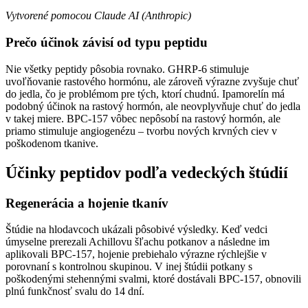
Vytvorené pomocou Claude AI (Anthropic)
Prečo účinok závisí od typu peptidu
Nie všetky peptidy pôsobia rovnako. GHRP-6 stimuluje
uvoľňovanie rastového hormónu, ale zároveň výrazne zvyšuje chuť
do jedla, čo je problémom pre tých, ktorí chudnú. Ipamorelín má
podobný účinok na rastový hormón, ale neovplyvňuje chuť do jedla
v takej miere. BPC-157 vôbec nepôsobí na rastový hormón, ale
priamo stimuluje angiogenézu – tvorbu nových krvných ciev v
poškodenom tkanive.
Účinky peptidov podľa vedeckých štúdií
Regenerácia a hojenie tkanív
Štúdie na hlodavcoch ukázali pôsobivé výsledky. Keď vedci
úmyselne prerezali Achillovu šľachu potkanov a následne im
aplikovali BPC-157, hojenie prebiehalo výrazne rýchlejšie v
porovnaní s kontrolnou skupinou. V inej štúdii potkany s
poškodenými stehennými svalmi, ktoré dostávali BPC-157, obnovili
plnú funkčnosť svalu do 14 dní.