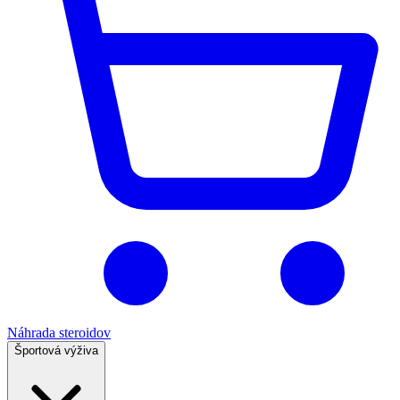
Náhrada steroidov
Športová výživa