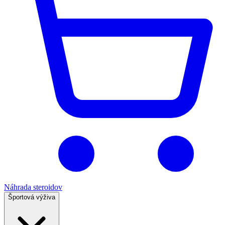
Náhrada steroidov
Športová výživa