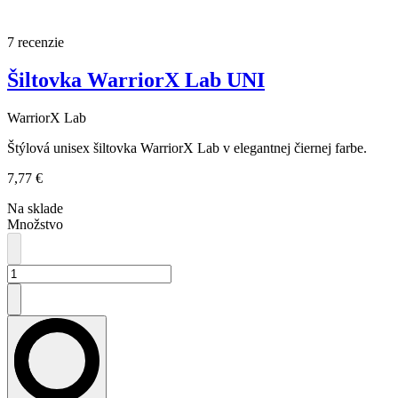
7 recenzie
Šiltovka WarriorX Lab UNI
WarriorX Lab
Štýlová unisex šiltovka WarriorX Lab v elegantnej čiernej farbe.
7,77 €
Na sklade
Množstvo