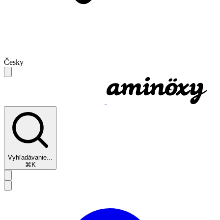
Česky
Vyhľadávanie...
⌘K