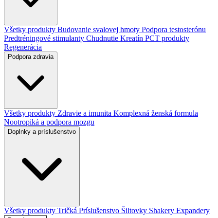
Všetky produkty
Budovanie svalovej hmoty
Podpora testosterónu
Predtréningové stimulanty
Chudnutie
Kreatín
PCT produkty
Regenerácia
Podpora zdravia
Všetky produkty
Zdravie a imunita
Komplexná ženská formula
Nootropiká a podpora mozgu
Doplnky a príslušenstvo
Všetky produkty
Tričká
Príslušenstvo
Šiltovky
Shakery
Expandery