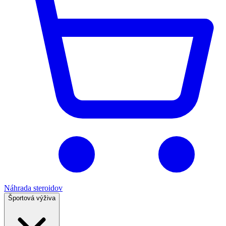
Náhrada steroidov
Športová výživa