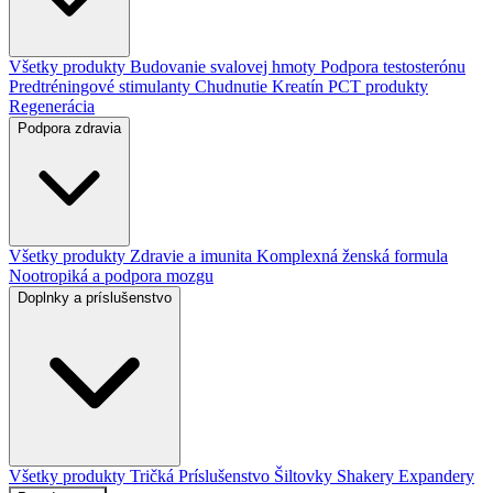
Všetky produkty
Budovanie svalovej hmoty
Podpora testosterónu
Predtréningové stimulanty
Chudnutie
Kreatín
PCT produkty
Regenerácia
Podpora zdravia
Všetky produkty
Zdravie a imunita
Komplexná ženská formula
Nootropiká a podpora mozgu
Doplnky a príslušenstvo
Všetky produkty
Tričká
Príslušenstvo
Šiltovky
Shakery
Expandery