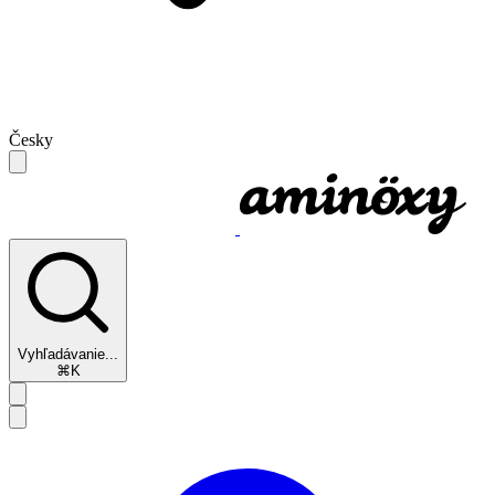
Česky
Vyhľadávanie...
⌘K