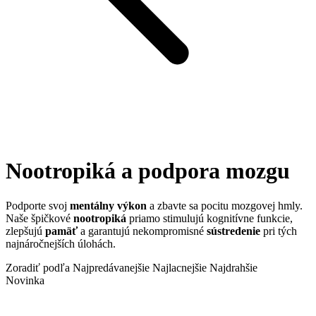
Nootropiká a podpora mozgu
Podporte svoj
mentálny výkon
a zbavte sa pocitu mozgovej hmly.
Naše špičkové
nootropiká
priamo
stimulujú kognitívne funkcie,
zlepšujú
pamäť
a garantujú nekompromisné
sústredenie
pri tých
najnáročnejších úlohách.
Zoradiť podľa
Najpredávanejšie
Najlacnejšie
Najdrahšie
Novinka