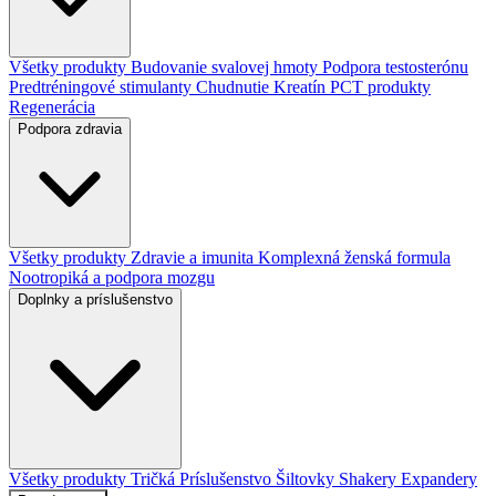
Všetky produkty
Budovanie svalovej hmoty
Podpora testosterónu
Predtréningové stimulanty
Chudnutie
Kreatín
PCT produkty
Regenerácia
Podpora zdravia
Všetky produkty
Zdravie a imunita
Komplexná ženská formula
Nootropiká a podpora mozgu
Doplnky a príslušenstvo
Všetky produkty
Tričká
Príslušenstvo
Šiltovky
Shakery
Expandery