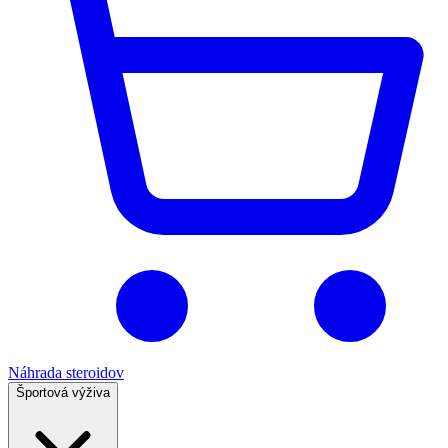
Náhrada steroidov
Športová výživa