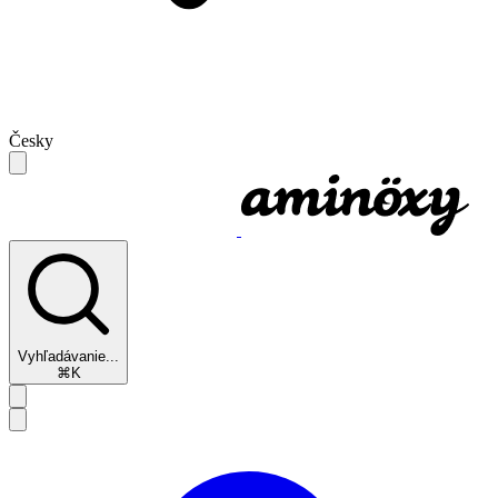
Česky
Vyhľadávanie...
⌘K