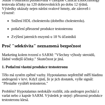
Studie s ostarinem publikovaná v časopise Clinical Endocrinology
testovala účinky na 120 dobrovolnících po dobu 12 týdnů.
Výsledky ukázaly nejen nárůst svalové hmoty, ale zároveň i
výrazné:
Snížení HDL cholesterolu (dobrého cholesterolu).
potlačení přirozené produkce testosteronu
Zvýšení jaterních enzymů u 18 % účastníků
Proč "selektivita" neznamená bezpečnost
Marketing kolem tvrzení o SARM: "Všechny výhody steroidů,
žádné vedlejší účinky." Skutečnost je jiná.
1. Potlačení vlastní produkce testosteronu
Tělo má systém zpětné vazby. Hypotalamus nepřetržitě měří hladinu
androgenů v krvi. Když zjistí, že je jich dostatek, vyšle signál:
"Přestaňte vyrábět testosteron."
Problém? Hypotalamus nedokáže rozlišit, zda androgen pochází z
varlat nebo z kapsle SARM. Výsledek je stejný: přirozená produkce
testosteronu klesá.