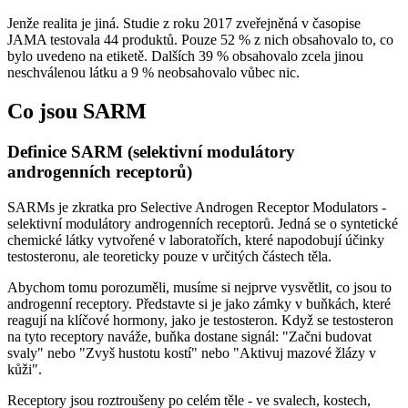
Jenže realita je jiná. Studie z roku 2017 zveřejněná v časopise
JAMA testovala 44 produktů. Pouze 52 % z nich obsahovalo to, co
bylo uvedeno na etiketě. Dalších 39 % obsahovalo zcela jinou
neschválenou látku a 9 % neobsahovalo vůbec nic.
Co jsou SARM
Definice SARM (selektivní modulátory
androgenních receptorů)
SARMs je zkratka pro Selective Androgen Receptor Modulators -
selektivní modulátory androgenních receptorů. Jedná se o syntetické
chemické látky vytvořené v laboratořích, které napodobují účinky
testosteronu, ale teoreticky pouze v určitých částech těla.
Abychom tomu porozuměli, musíme si nejprve vysvětlit, co jsou to
androgenní receptory. Představte si je jako zámky v buňkách, které
reagují na klíčové hormony, jako je testosteron. Když se testosteron
na tyto receptory naváže, buňka dostane signál: "Začni budovat
svaly" nebo "Zvyš hustotu kostí" nebo "Aktivuj mazové žlázy v
kůži".
Receptory jsou roztroušeny po celém těle - ve svalech, kostech,