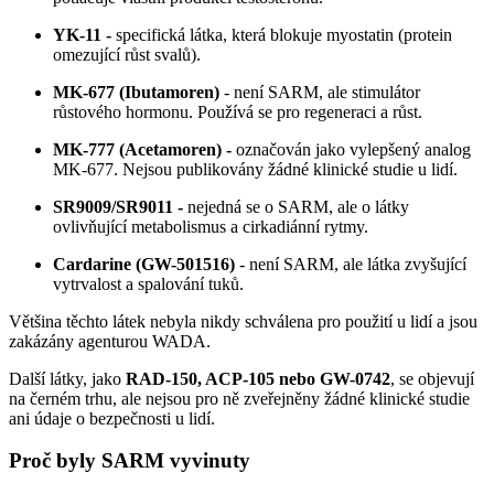
YK-11 -
specifická látka, která blokuje myostatin (protein
omezující růst svalů).
MK-677 (Ibutamoren)
- není SARM, ale stimulátor
růstového hormonu. Používá se pro regeneraci a růst.
MK-777 (Acetamoren) -
označován jako vylepšený analog
MK-677. Nejsou publikovány žádné klinické studie u lidí.
SR9009/SR9011 -
nejedná se o SARM, ale o látky
ovlivňující metabolismus a cirkadiánní rytmy.
Cardarine (GW-501516)
- není SARM, ale látka zvyšující
vytrvalost a spalování tuků.
Většina těchto látek nebyla nikdy schválena pro použití u lidí a jsou
zakázány agenturou WADA.
Další látky, jako
RAD-150, ACP-105 nebo GW-0742
, se objevují
na černém trhu, ale nejsou pro ně zveřejněny žádné klinické studie
ani údaje o bezpečnosti u lidí.
Proč byly SARM vyvinuty