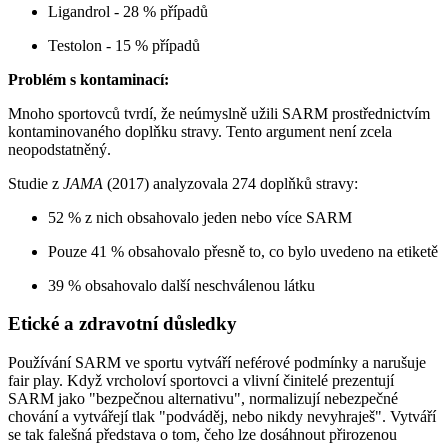
Ligandrol - 28 % případů
Testolon - 15 % případů
Problém s kontaminací:
Mnoho sportovců tvrdí, že neúmyslně užili SARM prostřednictvím
kontaminovaného doplňku stravy. Tento argument není zcela
neopodstatněný.
Studie z
JAMA
(2017) analyzovala 274 doplňků stravy:
52 % z nich obsahovalo jeden nebo více SARM
Pouze 41 % obsahovalo přesně to, co bylo uvedeno na etiketě
39 % obsahovalo další neschválenou látku
Etické a zdravotní důsledky
Používání SARM ve sportu vytváří neférové podmínky a narušuje
fair play. Když vrcholoví sportovci a vlivní činitelé prezentují
SARM jako "bezpečnou alternativu", normalizují nebezpečné
chování a vytvářejí tlak "podváděj, nebo nikdy nevyhraješ". Vytváří
se tak falešná představa o tom, čeho lze dosáhnout přirozenou