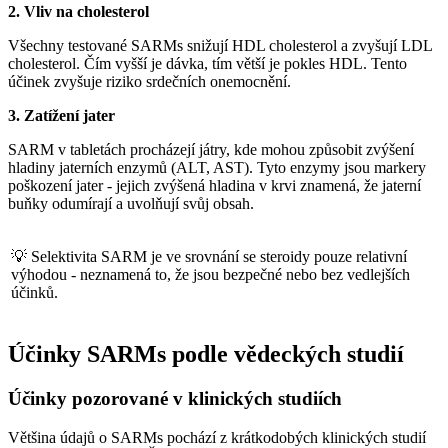
2. Vliv na cholesterol
Všechny testované SARMs snižují HDL cholesterol a zvyšují LDL
cholesterol. Čím vyšší je dávka, tím větší je pokles HDL. Tento
účinek zvyšuje riziko srdečních onemocnění.
3. Zatížení jater
SARM v tabletách procházejí játry, kde mohou způsobit zvýšení
hladiny jaterních enzymů (ALT, AST). Tyto enzymy jsou markery
poškození jater - jejich zvýšená hladina v krvi znamená, že jaterní
buňky odumírají a uvolňují svůj obsah.
💡 Selektivita SARM je ve srovnání se steroidy pouze relativní
výhodou - neznamená to, že jsou bezpečné nebo bez vedlejších
účinků.
Účinky SARMs podle vědeckých studií
Účinky pozorované v klinických studiích
Většina údajů o SARMs pochází z krátkodobých klinických studií