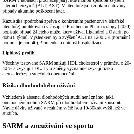
SARM v tabletách procházejí játry, kde mohou způsobit zvýšení
jaterních enzymů (ALT, AST). V literatuře jsou zdokumentovány
případy akutního poškození jater.
Kazuistika (podrobná zpráva o konkrétním pacientovi v lékařské
literatuře) publikovaná v časopise Frontiers in Pharmacology (2020)
popisuje případ 24letého muže, který užíval Ligandrol a Ostarin po
dobu 8 týdnů. Výsledkem bylo zvýšení ALT na 1200 U/l (normální
hodnota je pod 40), žloutenka a nutnost hospitalizace.
Lipidový profil:
Všechny testované SARM snižují HDL cholesterol v průměru o 20-
40 % a zvyšují LDL. Tyto změny významně zvyšují riziko
aterosklerózy a srdečních onemocnění.
Rizika dlouhodobého užívání
Vzhledem k absenci dlouhodobých studií není známo, jaká
onemocnění mohou SARM při dlouhodobém užívání způsobit.
Navíc dávky užívané v reálném světě jsou 10-30krát vyšší než ve
studiích.
SARM a zneužívání ve sportu