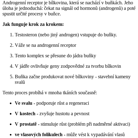
Androgenní receptor je bílkovina, která se nachází v buňkách. Jeho
úloha je jednoduchá: čekat na signál od hormonů (androgenů) a poté
spustit určité procesy v buňce.
Jak funguje krok za krokem:
Testosteron (nebo jiný androgen) vstupuje do buňky.
Váže se na androgenní receptor
Tento komplex se přesune do jádra buňky
V jádře ovlivňuje geny zodpovědné za tvorbu bílkovin
Buňka začne produkovat nové bílkoviny - stavební kameny
svalů
Tento proces probíhá v mnoha tkáních současně:
Ve svalu -
podporuje růst a regeneraci
V kostech -
zvyšuje hustotu a pevnost
V prostatě -
stimuluje růst (problém při nadměrné aktivaci)
ve vlasových folikulech -
může vést k vypadávání vlasů