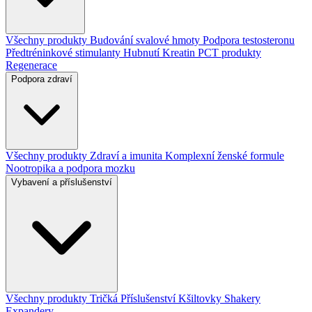
Všechny produkty
Budování svalové hmoty
Podpora testosteronu
Předtréninkové stimulanty
Hubnutí
Kreatin
PCT produkty
Regenerace
Podpora zdraví
Všechny produkty
Zdraví a imunita
Komplexní ženské formule
Nootropika a podpora mozku
Vybavení a příslušenství
Všechny produkty
Tričká
Příslušenství
Kšiltovky
Shakery
Expandery