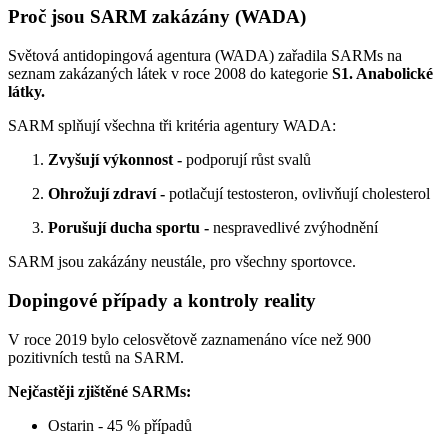
Proč jsou SARM zakázány (WADA)
Světová antidopingová agentura (WADA) zařadila SARMs na
seznam zakázaných látek v roce 2008 do kategorie
S1. Anabolické
látky.
SARM splňují všechna tři kritéria agentury WADA:
Zvyšují výkonnost -
podporují růst svalů
Ohrožují zdraví -
potlačují testosteron, ovlivňují cholesterol
Porušují ducha sportu -
nespravedlivé zvýhodnění
SARM jsou zakázány neustále, pro všechny sportovce.
Dopingové případy a kontroly reality
V roce 2019 bylo celosvětově zaznamenáno více než 900
pozitivních testů na SARM.
Nejčastěji zjištěné SARMs:
Ostarin - 45 % případů