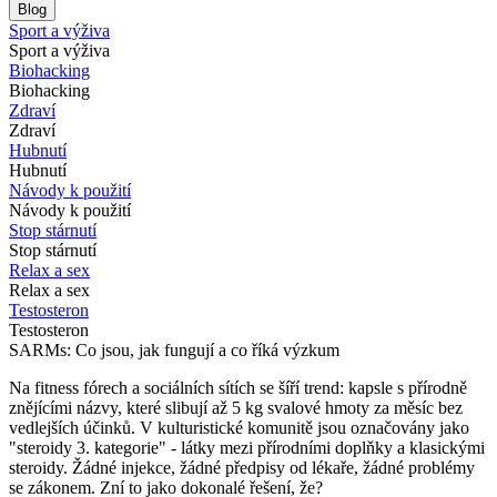
Blog
Sport a výživa
Sport a výživa
Biohacking
Biohacking
Zdraví
Zdraví
Hubnutí
Hubnutí
Návody k použití
Návody k použití
Stop stárnutí
Stop stárnutí
Relax a sex
Relax a sex
Testosteron
Testosteron
SARMs: Co jsou, jak fungují a co říká výzkum
Na fitness fórech a sociálních sítích se šíří trend: kapsle s přírodně
znějícími názvy, které slibují až 5 kg svalové hmoty za měsíc bez
vedlejších účinků. V kulturistické komunitě jsou označovány jako
"steroidy 3. kategorie" - látky mezi přírodními doplňky a klasickými
steroidy. Žádné injekce, žádné předpisy od lékaře, žádné problémy
se zákonem. Zní to jako dokonalé řešení, že?