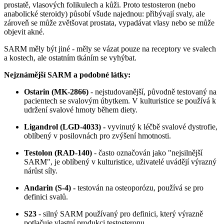
prostatě, vlasových folikulech a kůži. Proto testosteron (nebo
anabolické steroidy) působí všude najednou: přibývají svaly, ale
zároveň se může zvětšovat prostata, vypadávat vlasy nebo se může
objevit akné.
SARM měly být jiné - měly se vázat pouze na receptory ve svalech
a kostech, ale ostatním tkáním se vyhýbat.
Nejznámější SARM a podobné látky:
Ostarin (MK-2866)
- nejstudovanější, původně testovaný na
pacientech se svalovým úbytkem. V kulturistice se používá k
udržení svalové hmoty během diety.
Ligandrol (LGD-4033) -
vyvinutý k léčbě svalové dystrofie,
oblíbený v posilovnách pro zvýšení hmotnosti.
Testolon (RAD-140)
- často označován jako "nejsilnější
SARM", je oblíbený v kulturistice, uživatelé uvádějí výrazný
nárůst síly.
Andarin (S-4) -
testován na osteoporózu, používá se pro
definici svalů.
S23
- silný SARM používaný pro definici, který výrazně
potlačuje vlastní produkci testosteronu.