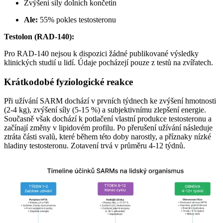
Zvýšení síly dolních končetin
Ale:
55% pokles testosteronu
Testolon (RAD-140):
Pro RAD-140 nejsou k dispozici žádné publikované výsledky
klinických studií u lidí. Údaje pocházejí pouze z testů na zvířatech.
Krátkodobé fyziologické reakce
Při užívání SARM dochází v prvních týdnech ke zvýšení hmotnosti
(2-4 kg), zvýšení síly (5-15 %) a subjektivnímu zlepšení energie.
Současně však dochází k potlačení vlastní produkce testosteronu a
začínají změny v lipidovém profilu. Po přerušení užívání následuje
ztráta části svalů, které během této doby narostly, a příznaky nízké
hladiny testosteronu. Zotavení trvá v průměru 4-12 týdnů.