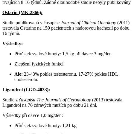
trvajících 8-16 týdnů. Žádné dlouhodobé studie nebyly publikovány.
Ostarin (MK-2866):
Studie publikovaná v časopise
Journal of Clinical Oncology
(2011)
testovala Ostarine na 159 pacientech s nádorovou kachexií po dobu
16 týdnů.
Výsledky:
Přírůstek svalové hmoty: 1,5 kg při dávce 3 mg/den.
Zlepšení fyzických funkcí
Ale:
23-43% pokles testosteronu, 17-27% pokles HDL
cholesterolu.
Ligandrol (LGD-4033):
Studie z
časopisu The Journals of Gerontology
(2013) testovala
Ligandrol na 76 zdravých mužích po dobu 21 dní.
Výsledky při dávce 1,0 mg/den:
Přírůstek svalové hmoty: 1,21 kg