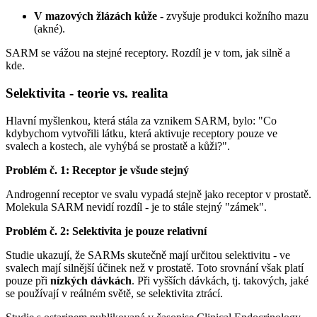
V mazových žlázách kůže -
zvyšuje produkci kožního mazu
(akné).
SARM se vážou na stejné receptory. Rozdíl je v tom, jak silně a
kde.
Selektivita - teorie vs. realita
Hlavní myšlenkou, která stála za vznikem SARM, bylo: "Co
kdybychom vytvořili látku, která aktivuje receptory pouze ve
svalech a kostech, ale vyhýbá se prostatě a kůži?".
Problém č. 1: Receptor je všude stejný
Androgenní receptor ve svalu vypadá stejně jako receptor v prostatě.
Molekula SARM nevidí rozdíl - je to stále stejný "zámek".
Problém č. 2: Selektivita je pouze relativní
Studie ukazují, že SARMs skutečně mají určitou selektivitu - ve
svalech mají silnější účinek než v prostatě. Toto srovnání však platí
pouze při
nízkých dávkách
. Při vyšších dávkách, tj. takových, jaké
se používají v reálném světě, se selektivita ztrácí.