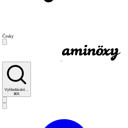
Česky
Vyhledávání...
⌘K