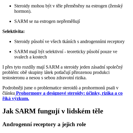
Steroidy mohou být v těle přeměněny na estrogen (ženský
hormon).
SARM se na estrogen nepřeměňují
Selektivita:
Steroidy působí ve všech tkáních s androgenními receptory
SARM mají být selektivní - teoreticky působí pouze ve
svalech a kostech
I přes tyto rozdíly mají SARM a steroidy jeden zásadní společný
problém: obě skupiny látek potlačují přirozenou produkci
testosteronu a nesou s sebou zdravotní rizika.
Podrobněji jsme o problematice steroidů a prohormonů psali v
článku
Prohormony a designové steroidy: účinky, rizika a co
říká výzkum
.
Jak SARM fungují v lidském těle
Androgenní receptory a jejich role