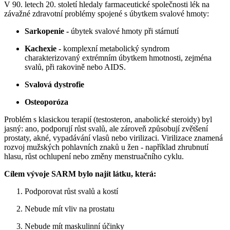
V 90. letech 20. století hledaly farmaceutické společnosti lék na
závažné zdravotní problémy spojené s úbytkem svalové hmoty:
Sarkopenie -
úbytek svalové hmoty při stárnutí
Kachexie -
komplexní metabolický syndrom
charakterizovaný extrémním úbytkem hmotnosti, zejména
svalů, při rakovině nebo AIDS.
Svalová dystrofie
Osteoporóza
Problém s klasickou terapií (testosteron, anabolické steroidy) byl
jasný: ano, podporují růst svalů, ale zároveň způsobují zvětšení
prostaty, akné, vypadávání vlasů nebo virilizaci. Virilizace znamená
rozvoj mužských pohlavních znaků u žen - například zhrubnutí
hlasu, růst ochlupení nebo změny menstruačního cyklu.
Cílem vývoje SARM bylo najít látku, která:
Podporovat růst svalů a kostí
Nebude mít vliv na prostatu
Nebude mít maskulinní účinky