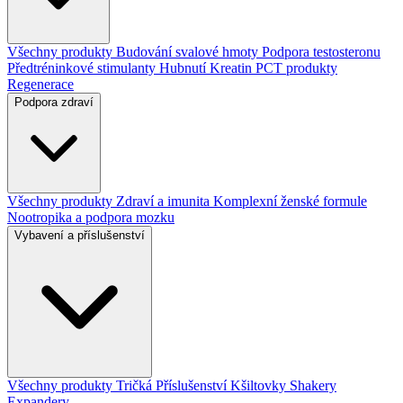
Všechny produkty
Budování svalové hmoty
Podpora testosteronu
Předtréninkové stimulanty
Hubnutí
Kreatin
PCT produkty
Regenerace
Podpora zdraví
Všechny produkty
Zdraví a imunita
Komplexní ženské formule
Nootropika a podpora mozku
Vybavení a příslušenství
Všechny produkty
Tričká
Příslušenství
Kšiltovky
Shakery
Expandery