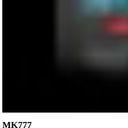
MK777