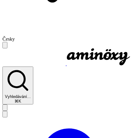
Česky
Vyhledávání...
⌘K