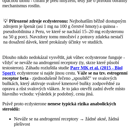
opačnou úlohu - chrání je před hmyzem, tedy jde o přírodní obranný
mechanismus rostlin.
💡
Přirozené zdroje ecdysteronu:
Nejbohatším běžně dostupným
zdrojem je špenát (asi 1 mg na 100 g čerstvé hmoty) a quinoa -
pseudoobilnina z Peru, ve které se nachází 15–20 mg ecdysteronu
na 50 g porci. Navzdory tomu množství z potravy zdaleka nestačí
na dosažení dávek, které prokázaly účinky ve studiích.
Dlouho nikdo nedokázal vysvětlit,
jak
vůbec ecdysterone funguje -
vždyť se neváže na androgenní receptory (ty, skrze které působí
testosteron). Záhadu rozluštila studie
Parr MK et al. (2015 - Biol
Sport)
:
ecdysterone si najde jinou cestu.
Váže se na tzv. estrogenní
receptor beta
- zjednodušeně řečeno „spouštěč" ve svalových
buňkách, který aktivuje svalové kmenové buňky zodpovědné za
opravu a růst svalových vláken. Je to jako otevřít zadní dveře místo
hlavního vchodu: výsledek je podobný, cesta jiná.
Právě proto ecdysterone
nenese typická rizika anabolických
steroidů:
Neváže se na androgenní receptory → žádné akné, žádná
plešivost