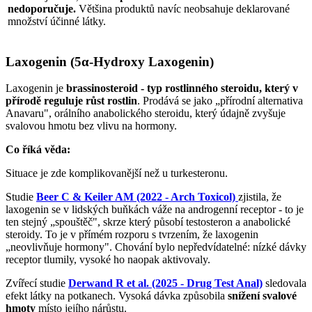
nedoporučuje.
Většina produktů navíc neobsahuje deklarované
množství účinné látky.
Laxogenin (5α-Hydroxy Laxogenin)
Laxogenin je
brassinosteroid - typ rostlinného steroidu, který v
přírodě reguluje růst rostlin
. Prodává se jako „přírodní alternativa
Anavaru", orálního anabolického steroidu, který údajně zvyšuje
svalovou hmotu bez vlivu na hormony.
Co říká věda:
Situace je zde komplikovanější než u turkesteronu.
Studie
Beer C & Keiler AM (2022 - Arch Toxicol)
zjistila, že
laxogenin se v lidských buňkách váže na androgenní receptor - to je
ten stejný „spouštěč", skrze který působí testosteron a anabolické
steroidy. To je v přímém rozporu s tvrzením, že laxogenin
„neovlivňuje hormony". Chování bylo nepředvídatelné: nízké dávky
receptor tlumily, vysoké ho naopak aktivovaly.
Zvířecí studie
Derwand R et al. (2025 - Drug Test Anal)
sledovala
efekt látky na potkanech. Vysoká dávka způsobila
snížení svalové
hmoty
místo jejího nárůstu.