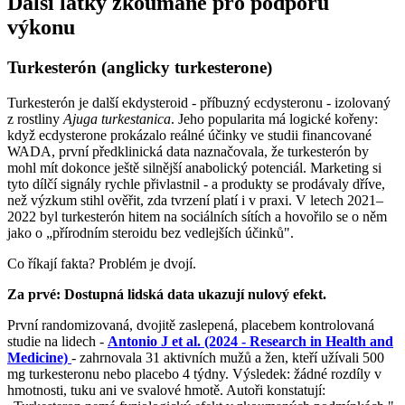
Další látky zkoumané pro podporu
výkonu
Turkesterón (anglicky turkesterone)
Turkesterón je další ekdysteroid - příbuzný ecdysteronu - izolovaný
z rostliny
Ajuga turkestanica
. Jeho popularita má logické kořeny:
když ecdysterone prokázalo reálné účinky ve studii financované
WADA, první předklinická data naznačovala, že turkesterón by
mohl mít dokonce ještě silnější anabolický potenciál. Marketing si
tyto dílčí signály rychle přivlastnil - a produkty se prodávaly dříve,
než výzkum stihl ověřit, zda tvrzení platí i v praxi. V letech 2021–
2022 byl turkesterón hitem na sociálních sítích a hovořilo se o něm
jako o „přírodním steroidu bez vedlejších účinků".
Co říkají fakta? Problém je dvojí.
Za prvé: Dostupná lidská data ukazují nulový efekt.
První randomizovaná, dvojitě zaslepená, placebem kontrolovaná
studie na lidech -
Antonio J et al. (2024 - Research in Health and
Medicine)
- zahrnovala 31 aktivních mužů a žen, kteří užívali 500
mg turkesteronu nebo placebo 4 týdny. Výsledek: žádné rozdíly v
hmotnosti, tuku ani ve svalové hmotě. Autoři konstatují: