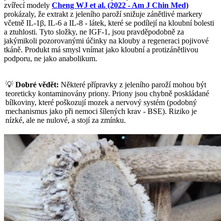
zvířecí modely
Cheng WJ et al. (2022 - Am J Chin Med)
prokázaly, že extrakt z jeleního paroží snižuje zánětlivé markery
včetně IL-1β, IL-6 a IL-8 - látek, které se podílejí na kloubní bolesti
a ztuhlosti. Tyto složky, ne IGF-1, jsou pravděpodobně za
jakýmikoli pozorovanými účinky na klouby a regeneraci pojivové
tkáně. Produkt má smysl vnímat jako kloubní a protizánětlivou
podporu, ne jako anabolikum.
💡
Dobré vědět:
Některé přípravky z jeleního paroží mohou být
teoreticky kontaminovány priony. Priony jsou chybně poskládané
bílkoviny, které poškozují mozek a nervový systém (podobný
mechanismus jako při nemoci šílených krav - BSE). Riziko je
nízké, ale ne nulové, a stojí za zmínku.