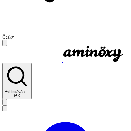
Česky
Vyhledávání...
⌘K