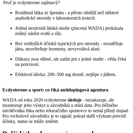
Proč je ecdysterone zajímavý?
Rostlinná látka ze špenátu - a přesto silnější než některé
anabolické steroidy v laboratorních testech.
Jediná nezávislá lidská studie (placená WADA) prokázala
reálný nárůst svalů a síly.
Bez vedlejších účinků typických pro steroidy - nezatěžuje
játra, neovlivňuje hormony, nevyvolává akné.
Důkazy jsou slibné, ale zatím jen z jedné studie - věda čeká
na potvrzení.
Efektivní dávka: 200–500 mg denně, nejlépe s jídlem.
Ecdysterone a sport: co říká antidopingová agentura
WADA od roku 2020 ecdysterone
sleduje
- nezakazuje, ale
monitoruje jeho výskyt u závodníků a sbírá data. Pro běžného
návštěvníka fitka nebo rekreačního sportovce to nemá přímý dopad.
Pro vrcholové závodníky je to signál: pokud další výzkum potvrdí
účinky, status se může změnit.