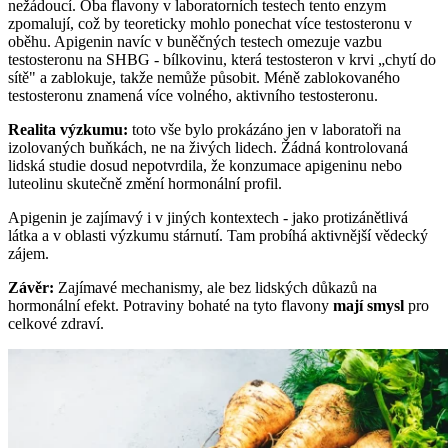
nežádoucí. Oba flavony v laboratorních testech tento enzym
zpomalují, což by teoreticky mohlo ponechat více testosteronu v
oběhu. Apigenin navíc v buněčných testech omezuje vazbu
testosteronu na SHBG - bílkovinu, která testosteron v krvi „chytí do
sítě" a zablokuje, takže nemůže působit. Méně zablokovaného
testosteronu znamená více volného, aktivního testosteronu.
Realita výzkumu:
toto vše bylo prokázáno jen v laboratoři na
izolovaných buňkách, ne na živých lidech. Žádná kontrolovaná
lidská studie dosud nepotvrdila, že konzumace apigeninu nebo
luteolinu skutečně změní hormonální profil.
Apigenin je zajímavý i v jiných kontextech - jako protizánětlivá
látka a v oblasti výzkumu stárnutí. Tam probíhá aktivnější vědecký
zájem.
Závěr:
Zajímavé mechanismy, ale bez lidských důkazů na
hormonální efekt. Potraviny bohaté na tyto flavony
mají smysl
pro
celkové zdraví.