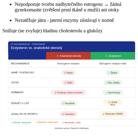
Nepodporuje tvorbu nadbytečného estrogenu → žádná
gynekomastie (zvětšení prsní tkáně u mužů) ani otoky
Nezatěžuje játra - jaterní enzymy zůstávají v normě
Snižuje (ne zvyšuje) hladinu cholesterolu a glukózy