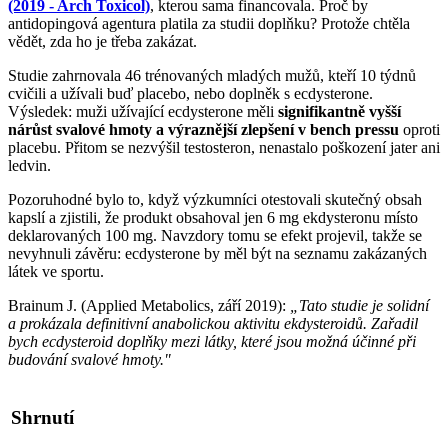
(2019 - Arch Toxicol)
, kterou sama financovala. Proč by
antidopingová agentura platila za studii doplňku? Protože chtěla
vědět, zda ho je třeba zakázat.
Studie zahrnovala 46 trénovaných mladých mužů, kteří 10 týdnů
cvičili a užívali buď placebo, nebo doplněk s ecdysterone.
Výsledek: muži užívající ecdysterone měli
signifikantně vyšší
nárůst svalové hmoty a výraznější zlepšení v bench pressu
oproti
placebu. Přitom se nezvýšil testosteron, nenastalo poškození jater ani
ledvin.
Pozoruhodné bylo to, když výzkumníci otestovali skutečný obsah
kapslí a zjistili, že produkt obsahoval jen 6 mg ekdysteronu místo
deklarovaných 100 mg. Navzdory tomu se efekt projevil, takže se
nevyhnuli závěru: ecdysterone by měl být na seznamu zakázaných
látek ve sportu.
Brainum J. (Applied Metabolics, září 2019):
„Tato studie je solidní
a prokázala definitivní anabolickou aktivitu ekdysteroidů. Zařadil
bych ecdysteroid doplňky mezi látky, které jsou možná účinné při
budování svalové hmoty."
Shrnutí