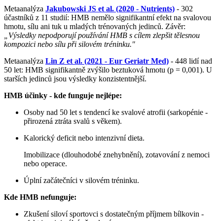
Metaanalýza
Jakubowski JS et al. (2020 - Nutrients)
- 302
účastníků z 11 studií: HMB nemělo signifikantní efekt na svalovou
hmotu, sílu ani tuk u mladých trénovaných jedinců. Závěr:
„Výsledky nepodporují používání HMB s cílem zlepšit tělesnou
kompozici nebo sílu při silovém tréninku."
Metaanalýza
Lin Z et al. (2021 - Eur Geriatr Med)
- 448 lidí nad
50 let: HMB signifikantně zvýšilo beztuková hmotu (p = 0,001). U
starších jedinců jsou výsledky konzistentnější.
HMB účinky - kde funguje nejlépe:
Osoby nad 50 let s tendencí ke svalové atrofii (sarkopénie -
přirozená ztráta svalů s věkem).
Kalorický deficit nebo intenzivní dieta.
Imobilizace (dlouhodobé znehybnění), zotavování z nemoci
nebo operace.
Úplní začátečníci v silovém tréninku.
Kde HMB nefunguje:
Zkušení siloví sportovci s dostatečným příjmem bílkovin -