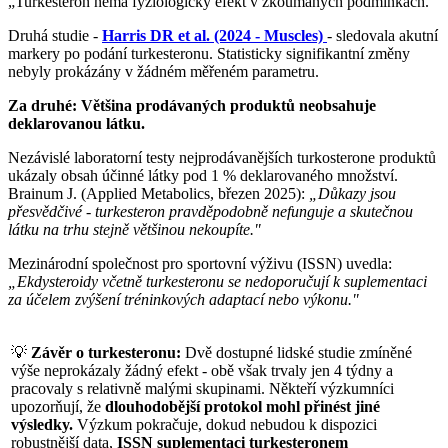
„Turkesteron nemá fyziologický efekt v zkoumaných podmínkách."
Druhá studie -
Harris DR et al. (2024 - Muscles)
- sledovala akutní
markery po podání turkesteronu. Statisticky signifikantní změny
nebyly prokázány v žádném měřeném parametru.
Za druhé: Většina prodávaných produktů neobsahuje
deklarovanou látku.
Nezávislé laboratorní testy nejprodávanějších turkosterone produktů
ukázaly obsah účinné látky pod 1 % deklarovaného množství.
Brainum J. (Applied Metabolics, březen 2025):
„Důkazy jsou
přesvědčivé - turkesteron pravděpodobně nefunguje a skutečnou
látku na trhu stejně většinou nekoupíte."
Mezinárodní společnost pro sportovní výživu (ISSN) uvedla:
„Ekdysteroidy včetně turkesteronu se nedoporučují k suplementaci
za účelem zvýšení tréninkových adaptací nebo výkonu."
💡
Závěr o turkesteronu:
Dvě dostupné lidské studie zmíněné
výše neprokázaly žádný efekt - obě však trvaly jen 4 týdny a
pracovaly s relativně malými skupinami. Někteří výzkumníci
upozorňují, že
dlouhodobější protokol mohl přinést jiné
výsledky.
Výzkum pokračuje, dokud nebudou k dispozici
robustnější data,
ISSN suplementaci turkesteronem