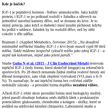
Kde je háček?
IGF-1 je peptidový hormon - řetězec aminokyselin. Jako každý
protein, i IGF-1 se po polknutí rozloží v žaludku a střevech na
jednotlivé stavební kameny dříve, než se dostane do krve. Je to
stejný princip, jako když si diabetici musí inzulin píchnout; kdyby
ho polkli v tabletce, žaludek by ho rozložil dříve, než by stihl
cokoliv v těle udělat.
Brainum J. (Applied Metabolics, červenec 2015):
„Na dosažení
minimálně měřitelné hladiny IGF-1 v krvi byste museli vypít 90 litrů
mléka. Takže můžeme bezpečně vyloučit mléko jako zdroj IGF-1 - a
stejně tak kolostrum, stejně jako jelení paroží."
Studie
Guha N et al. (2015 - J Clin Endocrinol Metab)
testovala
injekční IGF-1 (tedy formu, která skutečně funguje) na rekreačních
sportovcích. Po 28 dnech nenastala žádná změna svalové hmoty ani
tělesné kompozice, zato však zlepšení vytrvalosti (VO₂max o 6–9
%). To naznačuje, že ani injekční forma bez cvičební zátěže
nedokáže zázraky - a perorální forma doplňku
nezabírá vůbec.
Ačkoli IGF-1 efekt skrze perorální formu není biologicky možný,
jelení paroží obsahuje bohatou směs dalších látek s prokázaným
potenciálem: glukosamin, chondroitin a kolagen - složky, které se
podílejí na udržování kloubní chrupavky. Laboratorní studie a