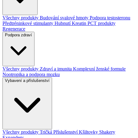
Všechny produkty
Budování svalové hmoty
Podpora testosteronu
Předtréninkové stimulanty
Hubnutí
Kreatin
PCT produkty
Regenerace
Podpora zdraví
Všechny produkty
Zdraví a imunita
Komplexní ženské formule
Nootropika a podpora mozku
Vybavení a příslušenství
Všechny produkty
Tričká
Příslušenství
Kšiltovky
Shakery
Expandery