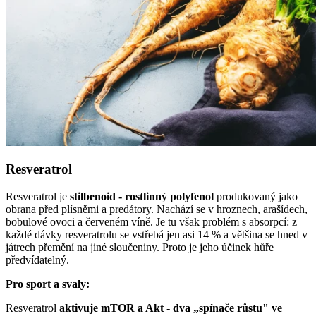
Resveratrol
Resveratrol je
stilbenoid - rostlinný polyfenol
produkovaný jako
obrana před plísněmi a predátory. Nachází se v hroznech, arašídech,
bobulové ovoci a červeném víně. Je tu však problém s absorpcí: z
každé dávky resveratrolu se vstřebá jen asi 14 % a většina se hned v
játrech přemění na jiné sloučeniny. Proto je jeho účinek hůře
předvídatelný.
Pro sport a svaly:
Resveratrol
aktivuje mTOR a Akt - dva „spínače růstu" ve