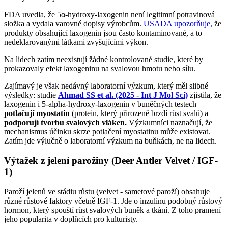
FDA uvedla, že 5α-hydroxy-laxogenin není legitimní potravinová
složka a vydala varovné dopisy výrobcům.
USADA upozorňuje,
že
produkty obsahující laxogenin jsou často kontaminované, a to
nedeklarovanými látkami zvyšujícími výkon.
Na lidech zatím neexistují žádné kontrolované studie, které by
prokazovaly efekt laxogeninu na svalovou hmotu nebo sílu.
Zajímavý je však nedávný laboratorní výzkum, který měl slibné
výsledky: studie
Ahmad SS et al. (2025 - Int J Mol Sci)
zjistila, že
laxogenin i 5-alpha-hydroxy-laxogenin v buněčných testech
potlačují myostatin
(protein, který přirozeně brzdí růst svalů) a
podporují tvorbu svalových vláken.
Výzkumníci naznačují, že
mechanismus účinku skrze potlačení myostatinu může existovat.
Zatím jde výlučně o laboratorní výzkum na buňkách, ne na lidech.
Výtažek z jelení parožiny (Deer Antler Velvet / IGF-
1)
Paroží jelenů ve stádiu růstu (velvet - sametové paroží) obsahuje
různé růstové faktory včetně IGF-1. Jde o inzulinu podobný růstový
hormon, který spouští růst svalových buněk a tkání. Z toho pramení
jeho popularita v doplňcích pro kulturisty.