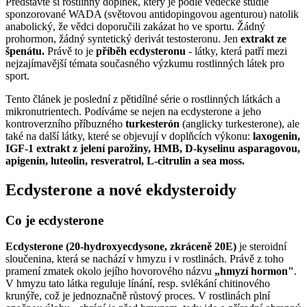
Představte si rostlinný doplněk, který je podle vědecké studie
sponzorované WADA (světovou antidopingovou agenturou) natolik
anabolický, že vědci doporučili zakázat ho ve sportu. Žádný
prohormon, žádný syntetický derivát testosteronu. Jen
extrakt ze
špenátu.
Právě to je
příběh ecdysteronu
- látky, která patří mezi
nejzajímavější témata současného výzkumu rostlinných látek pro
sport.
Tento článek je poslední z pětidílné série o rostlinných látkách a
mikronutrientech. Podíváme se nejen na ecdysterone a jeho
kontroverzního příbuzného
turkesterón
(anglicky turkesterone), ale
také na další látky, které se objevují v doplňcích výkonu:
laxogenin,
IGF-1 extrakt z jelení parožiny, HMB, D-kyselinu asparagovou,
apigenin, luteolin, resveratrol, L-citrulin a sea moss.
Ecdysterone a nové ekdysteroidy
Co je ecdysterone
Ecdysterone (20-hydroxyecdysone, zkráceně 20E)
je steroidní
sloučenina, která se nachází v hmyzu i v rostlinách. Právě z toho
pramení zmatek okolo jejího hovorového názvu
„hmyzí hormon"
.
V hmyzu tato látka reguluje línání, resp. svlékání chitinového
krunýře, což je jednoznačně růstový proces. V rostlinách plní