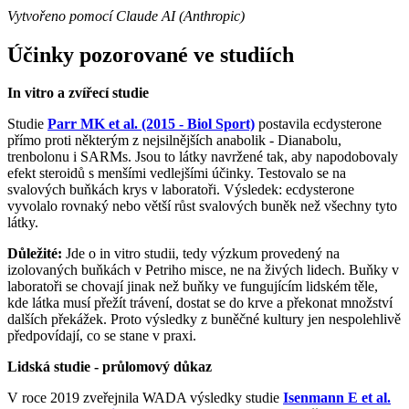
Vytvořeno pomocí Claude AI (Anthropic)
Účinky pozorované ve studiích
In vitro a zvířecí studie
Studie
Parr MK et al. (2015 - Biol Sport)
postavila ecdysterone
přímo proti některým z nejsilnějších anabolik - Dianabolu,
trenbolonu i SARMs. Jsou to látky navržené tak, aby napodobovaly
efekt steroidů s menšími vedlejšími účinky. Testovalo se na
svalových buňkách krys v laboratoři. Výsledek: ecdysterone
vyvolalo rovnaký nebo větší růst svalových buněk než všechny tyto
látky.
Důležité:
Jde o in vitro studii, tedy výzkum provedený na
izolovaných buňkách v Petriho misce, ne na živých lidech. Buňky v
laboratoři se chovají jinak než buňky ve fungujícím lidském těle,
kde látka musí přežít trávení, dostat se do krve a překonat množství
dalších překážek. Proto výsledky z buněčné kultury jen nespolehlivě
předpovídají, co se stane v praxi.
Lidská studie - průlomový důkaz
V roce 2019 zveřejnila WADA výsledky studie
Isenmann E et al.