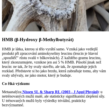
HMB (β-Hydroxy β-Methylbutyrát)
HMB je látka, kterou si tělo vyrábí samo. Vzniká jako vedlejší
produkt při zpracování aminokyseliny leucinu (leucin je hlavní
„spouštěč" růstu svalů v bílkovinách). Z každého gramu leucinu,
který zkonzumujete, vznikne jen asi 5 % HMB. Působí jinak než
leucin: ne tak, že by svaly stavělo, ale tak, že zpomaluje jejich
rozklad. Představte si ho jako brzdu, která zabraňuje tomu, aby vám
svaly ubývaly, ne jako motor, který je buduje.
Co říká výzkum:
Metaanalýza
Nissen SL & Sharp RL (2003 - J Appl Physiol)
: u
netrénovaných mužů malé, ale statisticky signifikantní zlepšení síly.
U trénovaných mužů byly výsledky triviální, prakticky
bezvýznamné.