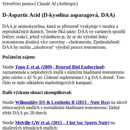
Vytvořeno pomocí Claude AI (Anthropic)
D-Aspartic Acid (D-kyselina asparagová, DAA)
DAA je aminokyselina, která se přirozeně vyskytuje v mozku a
reprodukčních tkáních. Teorie říká takto: DAA ve varlatech spouští
řetězec reakcí, jehož výsledkem je, že se do výrobní linky
testosteronu dostává více suroviny - cholesterolu. Zjednodušeně:
DAA by mohla „zásobovat" výrobní proces testosteronu.
Počáteční zájem:
Studie
Topo E et al. (2009 - Reprod Biol Endocrinol)
zaznamenala u neplodných mužů s nízkými hladinami testosteronu
jeho nárůst o 42 % po 12denní suplementaci 3 g DAA denně. Toto
číslo se stalo základem marketingových kampaní.
Další výzkum situaci zkomplikoval:
Studie
Willoughby DS & Leutholtz B (2013 - Nutr Res)
na silově
trénovaných mužích s normálními hladinami testosteronu: žádný
efekt DAA po 28 dnech.
Studie
Melville GW et al. (2015 - J Int Soc Sports Nutr)
na
zkušených trénujících mužích: