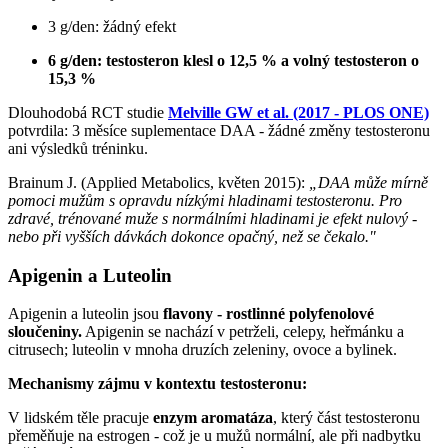
3 g/den: žádný efekt
6 g/den: testosteron klesl o 12,5 % a volný testosteron o
15,3 %
Dlouhodobá RCT studie
Melville GW et al. (2017 - PLOS ONE)
potvrdila: 3 měsíce suplementace DAA - žádné změny testosteronu
ani výsledků tréninku.
Brainum J. (Applied Metabolics, květen 2015):
„DAA může mírně
pomoci mužům s opravdu nízkými hladinami testosteronu. Pro
zdravé, trénované muže s normálními hladinami je efekt nulový -
nebo při vyšších dávkách dokonce opačný, než se čekalo."
Apigenin a Luteolin
Apigenin a luteolin jsou
flavony - rostlinné polyfenolové
sloučeniny.
Apigenin se nachází v petrželi, celeру, heřmánku a
citrusech; luteolin v mnoha druzích zeleniny, ovoce a bylinek.
Mechanismy zájmu v kontextu testosteronu:
V lidském těle pracuje
enzym aromatáza
, který část testosteronu
přeměňuje na estrogen - což je u mužů normální, ale při nadbytku