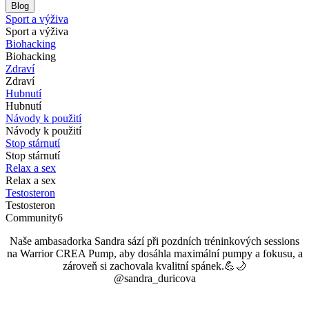
Blog
Sport a výživa
Sport a výživa
Biohacking
Biohacking
Zdraví
Zdraví
Hubnutí
Hubnutí
Návody k použití
Návody k použití
Stop stárnutí
Stop stárnutí
Relax a sex
Relax a sex
Testosteron
Testosteron
Community6
Naše ambasadorka Sandra sází při pozdních tréninkových sessions
na Warrior CREA Pump, aby dosáhla maximální pumpy a fokusu, a
zároveň si zachovala kvalitní spánek.💪🌙
@sandra_duricova