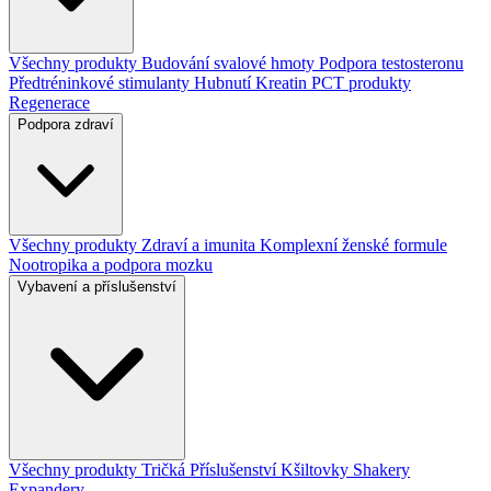
Všechny produkty
Budování svalové hmoty
Podpora testosteronu
Předtréninkové stimulanty
Hubnutí
Kreatin
PCT produkty
Regenerace
Podpora zdraví
Všechny produkty
Zdraví a imunita
Komplexní ženské formule
Nootropika a podpora mozku
Vybavení a příslušenství
Všechny produkty
Tričká
Příslušenství
Kšiltovky
Shakery
Expandery