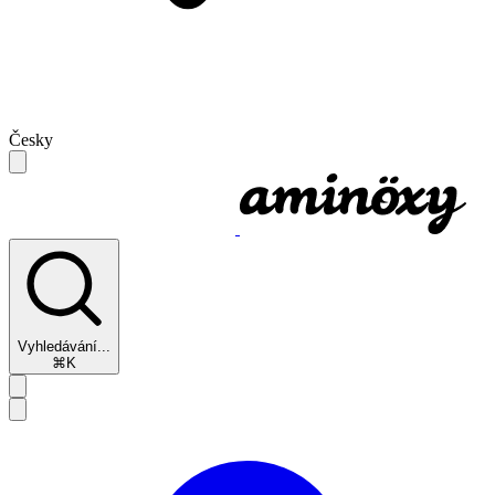
Česky
Vyhledávání...
⌘K