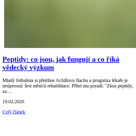
Peptidy: co jsou, jak fungují a co říká
vědecký výzkum
Mladý fotbalista si přetrhne Achillovu šlachu a prognóza lékaře je
neúprosná: šest měsíců rehabilitace. Přítel mu poradí: "Zkus peptidy,
za…
19.02.2026
Celý článek