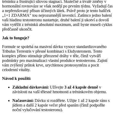
tréninku a frustrující silovou stagnaci. Skutečné a trvalé změny v
hormonální rovnováze se však nedějí po prvním týdnu. Vyžadují čas
a nepřerušovaný přísun účinných látek. Právě proto je tento balíček
„1+1 ZDARMA" tou nejrozumnější investicí. Zatímco jedno balení
vaši hladinu testosteronu nastartuje, druhé balení ji ukotví a dovolí
vám vytěžit z tréninků absolutní maximum, aniž byste museli cyklus
předčasně ukončit.
Jak to funguje?
Formule se spolehá na masivní dávku vysoce standardizovaného
Tribulus Terrestris v přesné kombinaci s Ekdysteronem. Tento
komplex přímo stimuluje přirozené dráhy v těle, čímž vytváří
podmínky pro maximalizaci vlastní produkce testosteronu. Zajistí
vám zvýšený průtok krve, urychlenou proteosyntézu a pocit
celodenní vitality.
Návod k použití:
Základní dávkování:
Užívejte
3 až 4 kapsle denně
v
závislosti na vaší tělesné hmotnosti a tréninkovém objemu.
Načasování:
Dávku si rozdělete. Užijte 1 až 2 kapsle ráno s
jídlem a další 2 kapsle večer před spaním (čímž podpoříte
noční vylučování testosteronu).