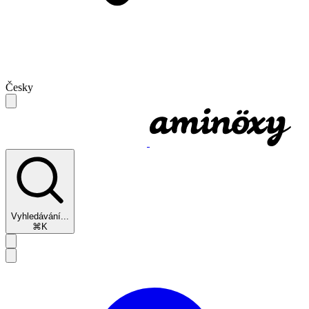
Česky
Vyhledávání...
⌘K