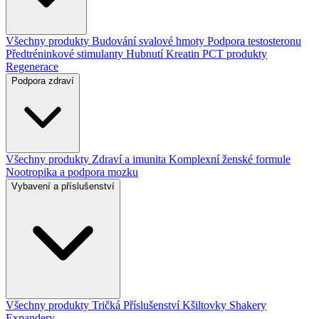
Všechny produkty
Budování svalové hmoty
Podpora testosteronu
Předtréninkové stimulanty
Hubnutí
Kreatin
PCT produkty
Regenerace
Podpora zdraví
Všechny produkty
Zdraví a imunita
Komplexní ženské formule
Nootropika a podpora mozku
Vybavení a příslušenství
Všechny produkty
Tričká
Příslušenství
Kšiltovky
Shakery
Expandery