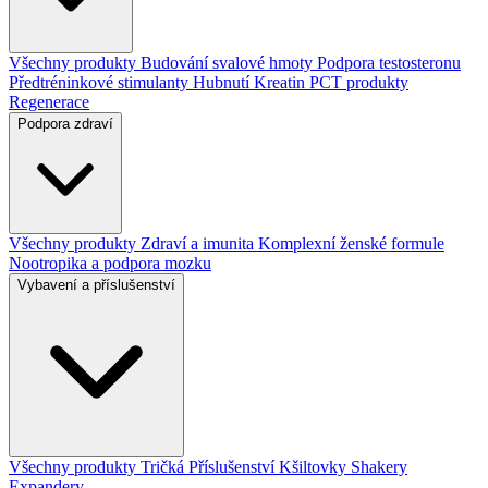
Všechny produkty
Budování svalové hmoty
Podpora testosteronu
Předtréninkové stimulanty
Hubnutí
Kreatin
PCT produkty
Regenerace
Podpora zdraví
Všechny produkty
Zdraví a imunita
Komplexní ženské formule
Nootropika a podpora mozku
Vybavení a příslušenství
Všechny produkty
Tričká
Příslušenství
Kšiltovky
Shakery
Expandery