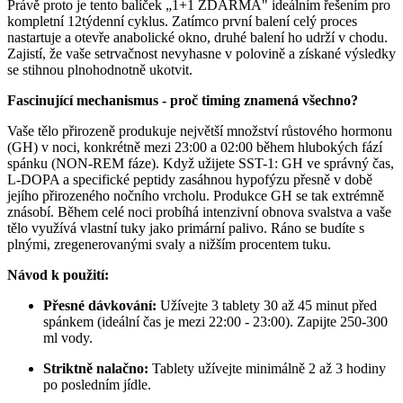
Právě proto je tento balíček „1+1 ZDARMA" ideálním řešením pro
kompletní 12týdenní cyklus. Zatímco první balení celý proces
nastartuje a otevře anabolické okno, druhé balení ho udrží v chodu.
Zajistí, že vaše setrvačnost nevyhasne v polovině a získané výsledky
se stihnou plnohodnotně ukotvit.
Fascinující mechanismus - proč timing znamená všechno?
Vaše tělo přirozeně produkuje největší množství růstového hormonu
(GH) v noci, konkrétně mezi 23:00 a 02:00 během hlubokých fází
spánku (NON-REM fáze). Když užijete SST-1: GH ve správný čas,
L-DOPA a specifické peptidy zasáhnou hypofýzu přesně v době
jejího přirozeného nočního vrcholu. Produkce GH se tak extrémně
znásobí. Během celé noci probíhá intenzivní obnova svalstva a vaše
tělo využívá vlastní tuky jako primární palivo. Ráno se budíte s
plnými, zregenerovanými svaly a nižším procentem tuku.
Návod k použití:
Přesné dávkování:
Užívejte 3 tablety 30 až 45 minut před
spánkem (ideální čas je mezi 22:00 - 23:00). Zapijte 250-300
ml vody.
Striktně nalačno:
Tablety užívejte minimálně 2 až 3 hodiny
po posledním jídle.