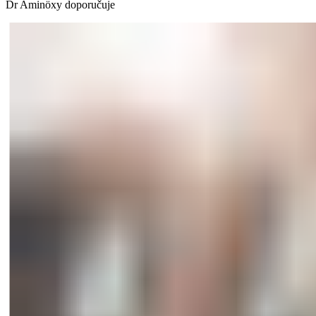
Dr Aminöxy doporučuje