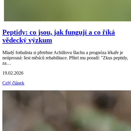
Peptidy: co jsou, jak fungují a co říká
vědecký výzkum
Mladý fotbalista si přetrhne Achillovu šlachu a prognóza lékaře je
neúprosná: šest měsíců rehabilitace. Přítel mu poradí: "Zkus peptidy,
za…
19.02.2026
Celý článek