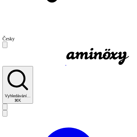
Česky
Vyhledávání...
⌘K