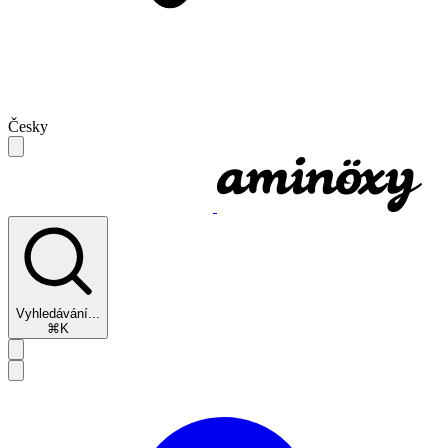
Česky
Vyhledávání...
⌘K