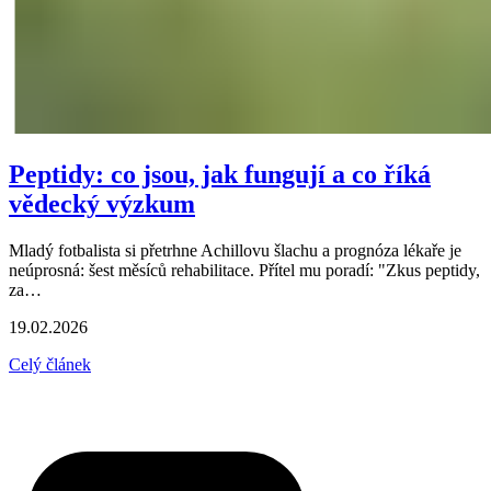
Peptidy: co jsou, jak fungují a co říká
vědecký výzkum
Mladý fotbalista si přetrhne Achillovu šlachu a prognóza lékaře je
neúprosná: šest měsíců rehabilitace. Přítel mu poradí: "Zkus peptidy,
za…
19.02.2026
Celý článek