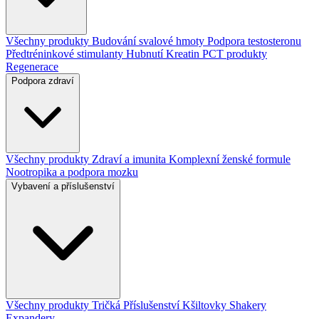
Všechny produkty
Budování svalové hmoty
Podpora testosteronu
Předtréninkové stimulanty
Hubnutí
Kreatin
PCT produkty
Regenerace
Podpora zdraví
Všechny produkty
Zdraví a imunita
Komplexní ženské formule
Nootropika a podpora mozku
Vybavení a příslušenství
Všechny produkty
Tričká
Příslušenství
Kšiltovky
Shakery
Expandery