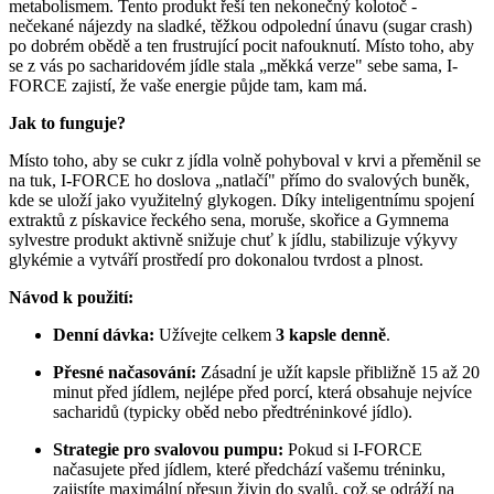
metabolismem. Tento produkt řeší ten nekonečný kolotoč -
nečekané nájezdy na sladké, těžkou odpolední únavu (sugar crash)
po dobrém obědě a ten frustrující pocit nafouknutí. Místo toho, aby
se z vás po sacharidovém jídle stala „měkká verze" sebe sama, I-
FORCE zajistí, že vaše energie půjde tam, kam má.
Jak to funguje?
Místo toho, aby se cukr z jídla volně pohyboval v krvi a přeměnil se
na tuk, I-FORCE ho doslova „natlačí" přímo do svalových buněk,
kde se uloží jako využitelný glykogen. Díky inteligentnímu spojení
extraktů z pískavice řeckého sena, moruše, skořice a Gymnema
sylvestre produkt aktivně snižuje chuť k jídlu, stabilizuje výkyvy
glykémie a vytváří prostředí pro dokonalou tvrdost a plnost.
Návod k použití:
Denní dávka:
Užívejte celkem
3 kapsle denně
.
Přesné načasování:
Zásadní je užít kapsle přibližně 15 až 20
minut před jídlem, nejlépe před porcí, která obsahuje nejvíce
sacharidů (typicky oběd nebo předtréninkové jídlo).
Strategie pro svalovou pumpu:
Pokud si I-FORCE
načasujete před jídlem, které předchází vašemu tréninku,
zajistíte maximální přesun živin do svalů, což se odráží na