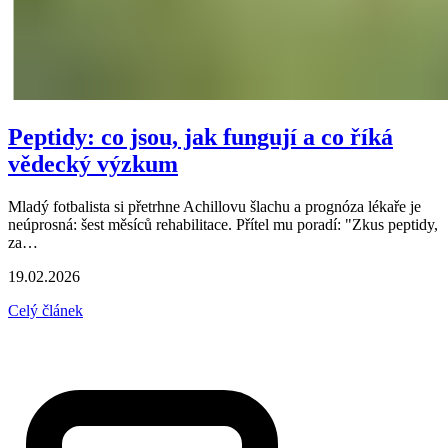
Peptidy: co jsou, jak fungují a co říká
vědecký výzkum
Mladý fotbalista si přetrhne Achillovu šlachu a prognóza lékaře je
neúprosná: šest měsíců rehabilitace. Přítel mu poradí: "Zkus peptidy,
za…
19.02.2026
Celý článek