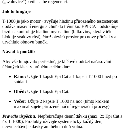
(„svalovice") kvůli slabé regeneraci.
Jak to funguje
T-1000 je jako motor - zvyšuje hladinu přirozeného testosteronu,
dodává masivní energii a chuť do tréninku. EPI CAT odstraňuje
brzdu - kontroluje hladinu myostatinu (bílkoviny, která v těle
blokuje svalový růst), čímž otevírá prostor pro nové přírůstky a
urychluje obnovu buněk.
Návod k použití:
Aby vše fungovalo perfektně, je klíčové dodržet načasování
účinných látek v průběhu celého dne:
Ráno:
Užijte 1 kapsli Epi Cat a 1 kapsli T-1000 hned po
snídani.
Oběd:
Užijte 1 kapsli Epi Cat.
Večer:
Užijte 2 kapsle T-1000 na noc (tímto krokem
maximalizujete přirozené noční regenerační procesy).
Pravidlo úspěchu:
Nepřekračujte denní dávku (max. 2x Epi Cat a
4x T-1000). Produkty užívejte systematicky každý den,
nevynechávejte dávky ani během dnů volna.