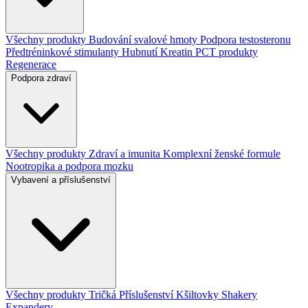
Všechny produkty
Budování svalové hmoty
Podpora testosteronu
Předtréninkové stimulanty
Hubnutí
Kreatin
PCT produkty
Regenerace
Podpora zdraví
Všechny produkty
Zdraví a imunita
Komplexní ženské formule
Nootropika a podpora mozku
Vybavení a příslušenství
Všechny produkty
Tričká
Příslušenství
Kšiltovky
Shakery
Expandery