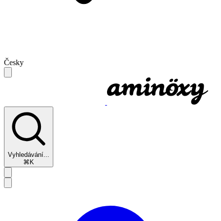
Česky
Vyhledávání...
⌘K