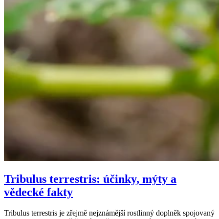
Tribulus terrestris: účinky, mýty a
vědecké fakty
Tribulus terrestris je zřejmě nejznámější rostlinný doplněk spojovaný