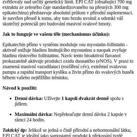
zvětšovaly nad určitý genetický limit. EPI CAT (obsahující 700 mg
extraktu ze zeleného čaje standardizovaného na přesných 300 mg
epikatechinu) představuje absolutní průlom v přírodní suplementaci.
Je navržen přesně k tomu, aby tuto brzdu uvolnil a odemkl váš
skutečný potenciál pro budování masivní svalové hmoty.
Jak to funguje ve vašem těle (mechanismus účinku):
Epikatechin přímo v systému moduluje osu myostatin-follistatin -
aktivně snižuje hladinu limitujícího myostatinu a naopak zvyšuje
hladinu růstového follistatinu. Navíc tento bioaktivní flavanol
prokazatelně aktivuje produkci oxidu dusnatého (eNOS). V praxi to
znamená masivní vazodilataci (rozšíření cév), extrémní svalovou
pumpu a rapidní transport kyslíku a živin přímo do svalových buněk
během vašeho nejtěžšího tréninku.
Návod k použití:
Denní dávka:
Užívejte
1 kapsli dvakrát denně
spolu s
jídlem.
Maximální dávka:
Nepřekračujte denní dávku 2 kapsle v
rámci 24 hodin.
Taktický tip:
Jelikož se jedná o čistě přírodní a nehormonální látku,
EPI CAT je ideální jako samostatný produkt k překonání tvrdé