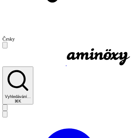
Česky
Vyhledávání...
⌘K