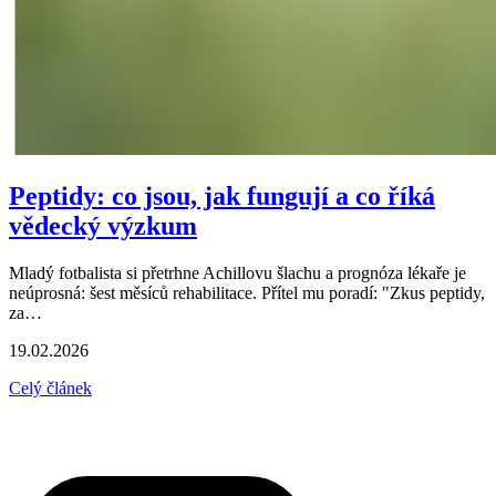
Peptidy: co jsou, jak fungují a co říká
vědecký výzkum
Mladý fotbalista si přetrhne Achillovu šlachu a prognóza lékaře je
neúprosná: šest měsíců rehabilitace. Přítel mu poradí: "Zkus peptidy,
za…
19.02.2026
Celý článek