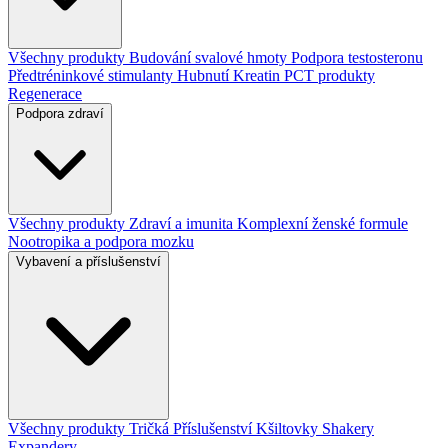
Všechny produkty
Budování svalové hmoty
Podpora testosteronu
Předtréninkové stimulanty
Hubnutí
Kreatin
PCT produkty
Regenerace
Podpora zdraví
Všechny produkty
Zdraví a imunita
Komplexní ženské formule
Nootropika a podpora mozku
Vybavení a příslušenství
Všechny produkty
Tričká
Příslušenství
Kšiltovky
Shakery
Expandery