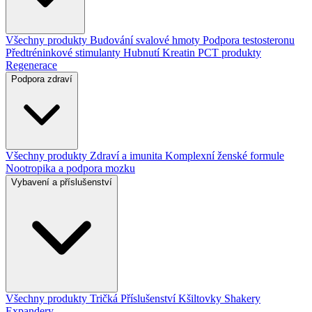
Všechny produkty
Budování svalové hmoty
Podpora testosteronu
Předtréninkové stimulanty
Hubnutí
Kreatin
PCT produkty
Regenerace
Podpora zdraví
Všechny produkty
Zdraví a imunita
Komplexní ženské formule
Nootropika a podpora mozku
Vybavení a příslušenství
Všechny produkty
Tričká
Příslušenství
Kšiltovky
Shakery
Expandery