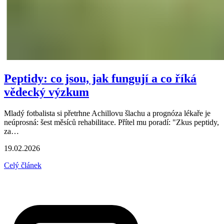
Peptidy: co jsou, jak fungují a co říká
vědecký výzkum
Mladý fotbalista si přetrhne Achillovu šlachu a prognóza lékaře je
neúprosná: šest měsíců rehabilitace. Přítel mu poradí: "Zkus peptidy,
za…
19.02.2026
Celý článek