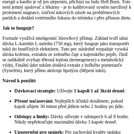
energii a kardio je už jen utrpením, přichází na řadu Hell Burn. Toto
není jemný spalovač z lékárny - je to kalibrovaný systém navržený k
prolomení stagnace, zničení tukových zásob na problémových
partiích a dodání extrémního fokusu do tréninku i přes přísnou dietu.
Jak to funguje?
Formule využívá inteligentní 3úrovňový přístup. Základ tvoří silná
dávka L-karnitin L-tartrátu (750 mg), který funguje jako transportér
tuků do buněčných elektráren. Tuto pec následně rozpaluje vysoká
dávka kofeinu, extraktu ze zeleného čaje a kajenského pepře, čímž
se radikálně zvyšuje tělesná teplota (termogeneze) a metabolický
výdej. Finální úder tukům dodává extrakt z hořkého pomeranče
(Synefrin), který přímo aktivuje lipolýzu (štěpení tuků).
Návod k použití:
Dávkovací strategie:
Užívejte
1 kapsli 1 až 3krát denně
.
Přesné načasování:
Nejlepších účinků dosáhnete, pokud
kapsli užijete 30 minut před jídlem nebo 2 hodiny po jídle.
Odstupy a limity:
Dávky užívejte v odstupech 6 až 8 hodin.
Nikdy nepřekračujte maximální dávku 3 kapsle denně.
Upozornění pro spánek:
Pro zachování kvality spánku