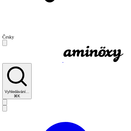
Česky
Vyhledávání...
⌘K