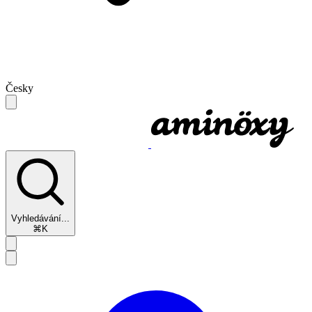
Česky
Vyhledávání...
⌘K