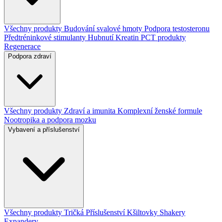
Všechny produkty
Budování svalové hmoty
Podpora testosteronu
Předtréninkové stimulanty
Hubnutí
Kreatin
PCT produkty
Regenerace
Podpora zdraví
Všechny produkty
Zdraví a imunita
Komplexní ženské formule
Nootropika a podpora mozku
Vybavení a příslušenství
Všechny produkty
Tričká
Příslušenství
Kšiltovky
Shakery
Expandery