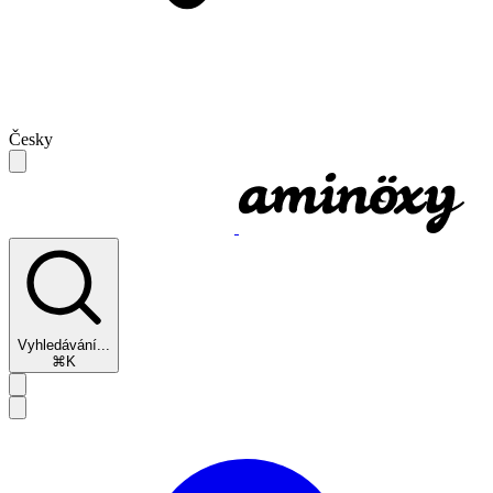
Česky
Vyhledávání...
⌘K