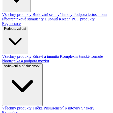
Všechny produkty
Budování svalové hmoty
Podpora testosteronu
Předtréninkové stimulanty
Hubnutí
Kreatin
PCT produkty
Regenerace
Podpora zdraví
Všechny produkty
Zdraví a imunita
Komplexní ženské formule
Nootropika a podpora mozku
Vybavení a příslušenství
Všechny produkty
Tričká
Příslušenství
Kšiltovky
Shakery
Expandery