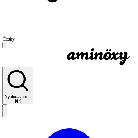
Česky
Vyhledávání...
⌘K