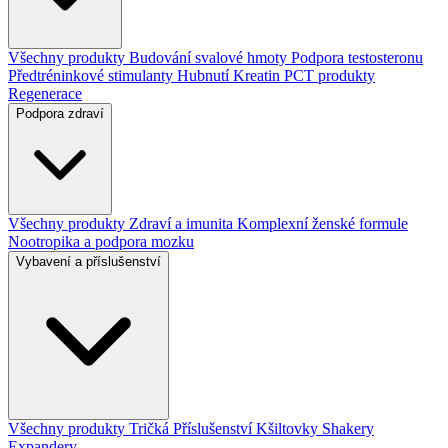
Všechny produkty
Budování svalové hmoty
Podpora testosteronu
Předtréninkové stimulanty
Hubnutí
Kreatin
PCT produkty
Regenerace
Podpora zdraví
Všechny produkty
Zdraví a imunita
Komplexní ženské formule
Nootropika a podpora mozku
Vybavení a příslušenství
Všechny produkty
Tričká
Příslušenství
Kšiltovky
Shakery
Expandery