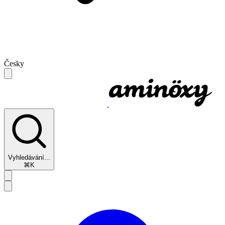
Česky
Vyhledávání...
⌘K