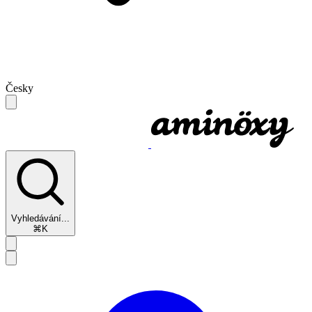
Česky
Vyhledávání...
⌘K