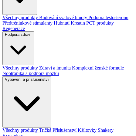
Všechny produkty
Budování svalové hmoty
Podpora testosteronu
Předtréninkové stimulanty
Hubnutí
Kreatin
PCT produkty
Regenerace
Podpora zdraví
Všechny produkty
Zdraví a imunita
Komplexní ženské formule
Nootropika a podpora mozku
Vybavení a příslušenství
Všechny produkty
Tričká
Příslušenství
Kšiltovky
Shakery
Expandery