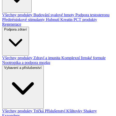
Všechny produkty
Budování svalové hmoty
Podpora testosteronu
Předtréninkové stimulanty
Hubnutí
Kreatin
PCT produkty
Regenerace
Podpora zdraví
Všechny produkty
Zdraví a imunita
Komplexní ženské formule
Nootropika a podpora mozku
Vybavení a příslušenství
Všechny produkty
Tričká
Příslušenství
Kšiltovky
Shakery
Expandery