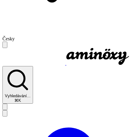
Česky
Vyhledávání...
⌘K