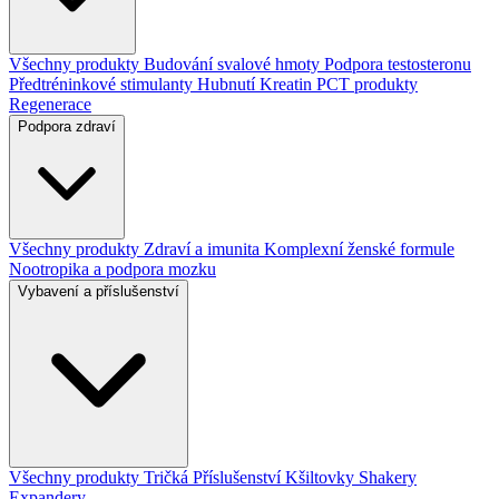
Všechny produkty
Budování svalové hmoty
Podpora testosteronu
Předtréninkové stimulanty
Hubnutí
Kreatin
PCT produkty
Regenerace
Podpora zdraví
Všechny produkty
Zdraví a imunita
Komplexní ženské formule
Nootropika a podpora mozku
Vybavení a příslušenství
Všechny produkty
Tričká
Příslušenství
Kšiltovky
Shakery
Expandery