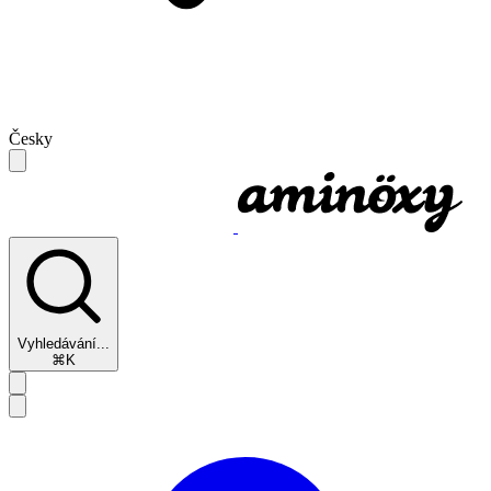
Česky
Vyhledávání...
⌘K