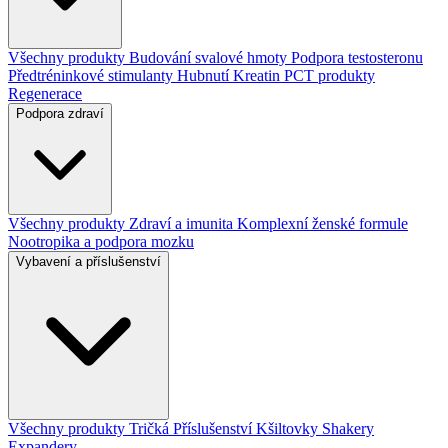
Všechny produkty
Budování svalové hmoty
Podpora testosteronu
Předtréninkové stimulanty
Hubnutí
Kreatin
PCT produkty
Regenerace
Podpora zdraví
Všechny produkty
Zdraví a imunita
Komplexní ženské formule
Nootropika a podpora mozku
Vybavení a příslušenství
Všechny produkty
Tričká
Příslušenství
Kšiltovky
Shakery
Expandery