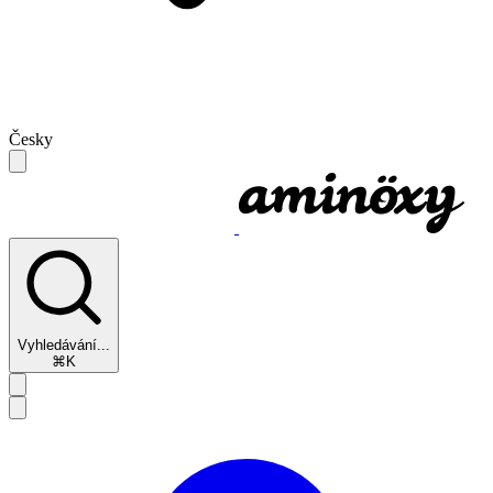
Česky
Vyhledávání...
⌘K