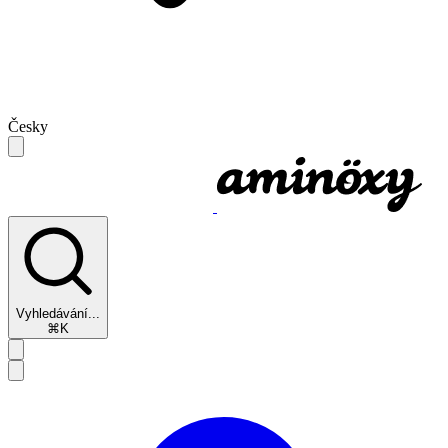
Česky
Vyhledávání...
⌘K