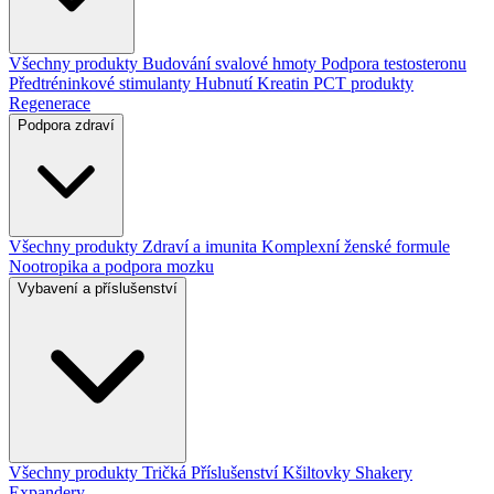
Všechny produkty
Budování svalové hmoty
Podpora testosteronu
Předtréninkové stimulanty
Hubnutí
Kreatin
PCT produkty
Regenerace
Podpora zdraví
Všechny produkty
Zdraví a imunita
Komplexní ženské formule
Nootropika a podpora mozku
Vybavení a příslušenství
Všechny produkty
Tričká
Příslušenství
Kšiltovky
Shakery
Expandery