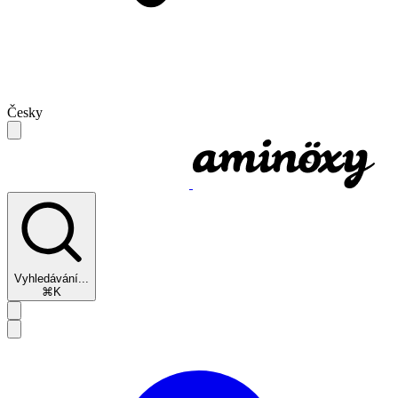
Česky
Vyhledávání...
⌘K