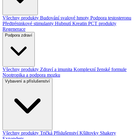
Všechny produkty
Budování svalové hmoty
Podpora testosteronu
Předtréninkové stimulanty
Hubnutí
Kreatin
PCT produkty
Regenerace
Podpora zdraví
Všechny produkty
Zdraví a imunita
Komplexní ženské formule
Nootropika a podpora mozku
Vybavení a příslušenství
Všechny produkty
Tričká
Příslušenství
Kšiltovky
Shakery
Expandery