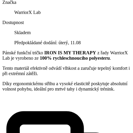
Značka
WarriorX Lab
Dostupnost
Skladem
Předpokládané dodání: úterý, 11.08
Pánské funkční tričko
IRON IS MY THERAPY
z řady WarriorX
Lab je vyrobeno ze
100% rychleschnoucího polyesteru
.
Tento materiál efektivně odvádí vlhkost a zaručuje tepelný komfort i
při extrémní zátěži.
Díky ergonomickému střihu a vysoké elasticitě poskytuje absolutní
volnost pohybu, ideální pro mrtvé tahy i dynamický trénink.