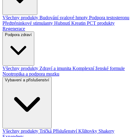
Všechny produkty
Budování svalové hmoty
Podpora testosteronu
Předtréninkové stimulanty
Hubnutí
Kreatin
PCT produkty
Regenerace
Podpora zdraví
Všechny produkty
Zdraví a imunita
Komplexní ženské formule
Nootropika a podpora mozku
Vybavení a příslušenství
Všechny produkty
Tričká
Příslušenství
Kšiltovky
Shakery
Expandery