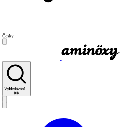
Česky
Vyhledávání...
⌘K