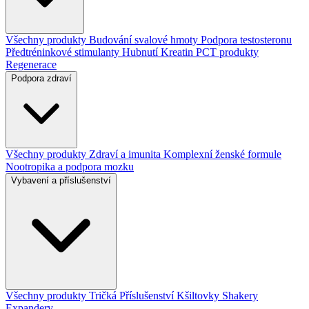
Všechny produkty
Budování svalové hmoty
Podpora testosteronu
Předtréninkové stimulanty
Hubnutí
Kreatin
PCT produkty
Regenerace
Podpora zdraví
Všechny produkty
Zdraví a imunita
Komplexní ženské formule
Nootropika a podpora mozku
Vybavení a příslušenství
Všechny produkty
Tričká
Příslušenství
Kšiltovky
Shakery
Expandery