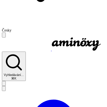
Česky
Vyhledávání...
⌘K