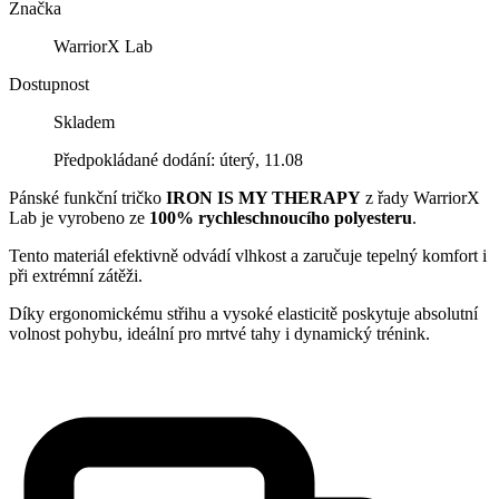
Značka
WarriorX Lab
Dostupnost
Skladem
Předpokládané dodání: úterý, 11.08
Pánské funkční tričko
IRON IS MY THERAPY
z řady WarriorX
Lab je vyrobeno ze
100% rychleschnoucího polyesteru
.
Tento materiál efektivně odvádí vlhkost a zaručuje tepelný komfort i
při extrémní zátěži.
Díky ergonomickému střihu a vysoké elasticitě poskytuje absolutní
volnost pohybu, ideální pro mrtvé tahy i dynamický trénink.