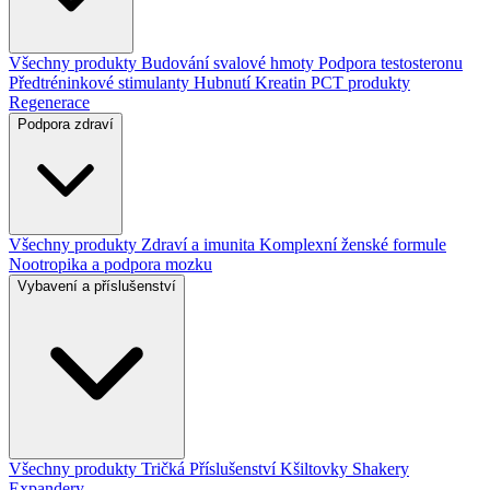
Všechny produkty
Budování svalové hmoty
Podpora testosteronu
Předtréninkové stimulanty
Hubnutí
Kreatin
PCT produkty
Regenerace
Podpora zdraví
Všechny produkty
Zdraví a imunita
Komplexní ženské formule
Nootropika a podpora mozku
Vybavení a příslušenství
Všechny produkty
Tričká
Příslušenství
Kšiltovky
Shakery
Expandery