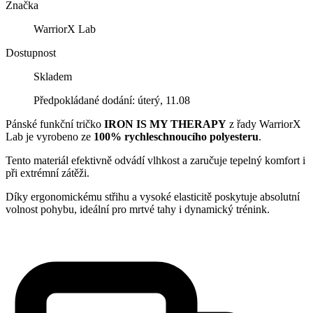
Značka
WarriorX Lab
Dostupnost
Skladem
Předpokládané dodání: úterý, 11.08
Pánské funkční tričko
IRON IS MY THERAPY
z řady WarriorX
Lab je vyrobeno ze
100% rychleschnoucího polyesteru
.
Tento materiál efektivně odvádí vlhkost a zaručuje tepelný komfort i
při extrémní zátěži.
Díky ergonomickému střihu a vysoké elasticitě poskytuje absolutní
volnost pohybu, ideální pro mrtvé tahy i dynamický trénink.