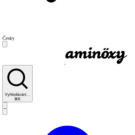
Česky
Vyhledávání...
⌘K