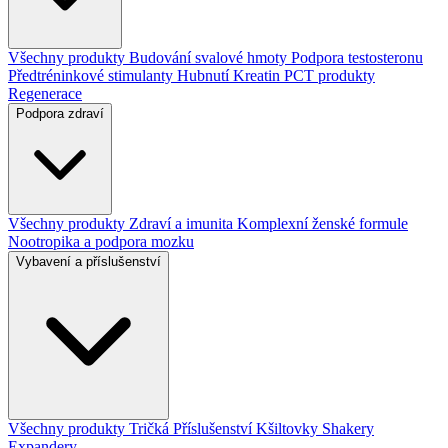
Všechny produkty
Budování svalové hmoty
Podpora testosteronu
Předtréninkové stimulanty
Hubnutí
Kreatin
PCT produkty
Regenerace
Podpora zdraví
Všechny produkty
Zdraví a imunita
Komplexní ženské formule
Nootropika a podpora mozku
Vybavení a příslušenství
Všechny produkty
Tričká
Příslušenství
Kšiltovky
Shakery
Expandery