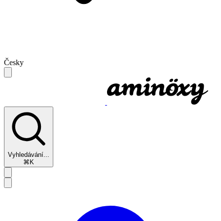
Česky
Vyhledávání...
⌘K