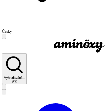
Česky
Vyhledávání...
⌘K