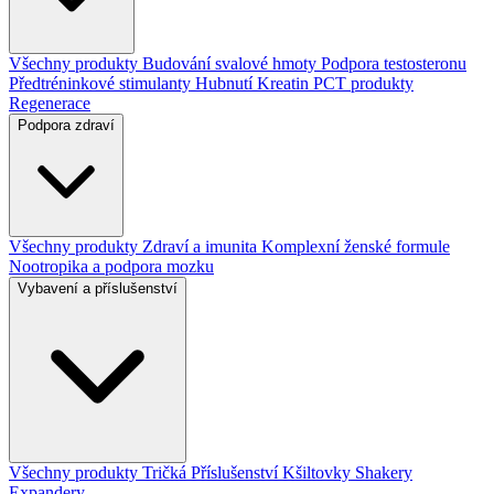
Všechny produkty
Budování svalové hmoty
Podpora testosteronu
Předtréninkové stimulanty
Hubnutí
Kreatin
PCT produkty
Regenerace
Podpora zdraví
Všechny produkty
Zdraví a imunita
Komplexní ženské formule
Nootropika a podpora mozku
Vybavení a příslušenství
Všechny produkty
Tričká
Příslušenství
Kšiltovky
Shakery
Expandery