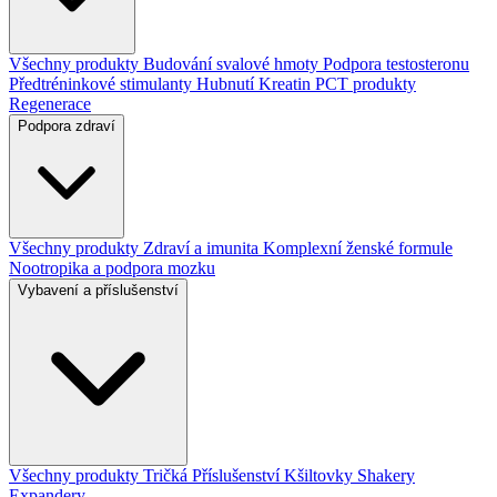
Všechny produkty
Budování svalové hmoty
Podpora testosteronu
Předtréninkové stimulanty
Hubnutí
Kreatin
PCT produkty
Regenerace
Podpora zdraví
Všechny produkty
Zdraví a imunita
Komplexní ženské formule
Nootropika a podpora mozku
Vybavení a příslušenství
Všechny produkty
Tričká
Příslušenství
Kšiltovky
Shakery
Expandery