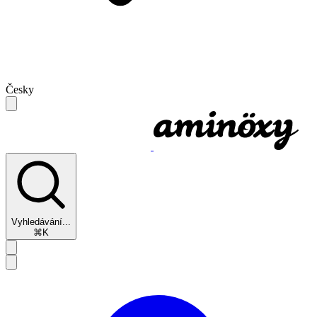
Česky
Vyhledávání...
⌘K