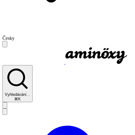
Česky
Vyhledávání...
⌘K