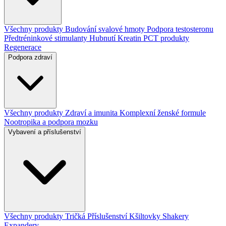
Všechny produkty
Budování svalové hmoty
Podpora testosteronu
Předtréninkové stimulanty
Hubnutí
Kreatin
PCT produkty
Regenerace
Podpora zdraví
Všechny produkty
Zdraví a imunita
Komplexní ženské formule
Nootropika a podpora mozku
Vybavení a příslušenství
Všechny produkty
Tričká
Příslušenství
Kšiltovky
Shakery
Expandery