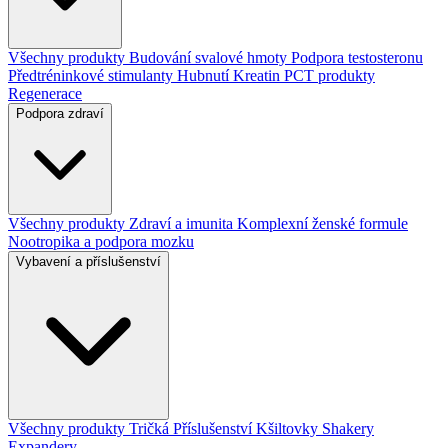
Všechny produkty
Budování svalové hmoty
Podpora testosteronu
Předtréninkové stimulanty
Hubnutí
Kreatin
PCT produkty
Regenerace
Podpora zdraví
Všechny produkty
Zdraví a imunita
Komplexní ženské formule
Nootropika a podpora mozku
Vybavení a příslušenství
Všechny produkty
Tričká
Příslušenství
Kšiltovky
Shakery
Expandery