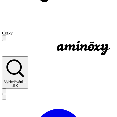
Česky
Vyhledávání...
⌘K