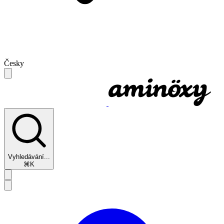
Česky
Vyhledávání...
⌘K