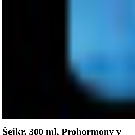
Šejkr, 300 ml, Prohormony v