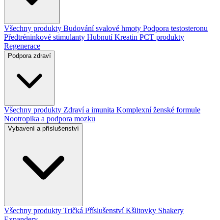
Všechny produkty
Budování svalové hmoty
Podpora testosteronu
Předtréninkové stimulanty
Hubnutí
Kreatin
PCT produkty
Regenerace
Podpora zdraví
Všechny produkty
Zdraví a imunita
Komplexní ženské formule
Nootropika a podpora mozku
Vybavení a příslušenství
Všechny produkty
Tričká
Příslušenství
Kšiltovky
Shakery
Expandery