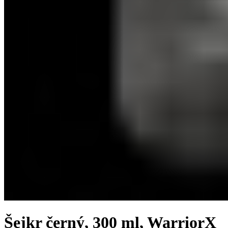
Šejkr černý, 300 ml, WarriorX