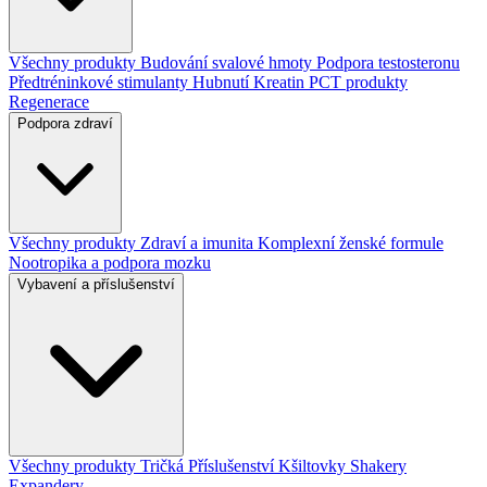
Všechny produkty
Budování svalové hmoty
Podpora testosteronu
Předtréninkové stimulanty
Hubnutí
Kreatin
PCT produkty
Regenerace
Podpora zdraví
Všechny produkty
Zdraví a imunita
Komplexní ženské formule
Nootropika a podpora mozku
Vybavení a příslušenství
Všechny produkty
Tričká
Příslušenství
Kšiltovky
Shakery
Expandery