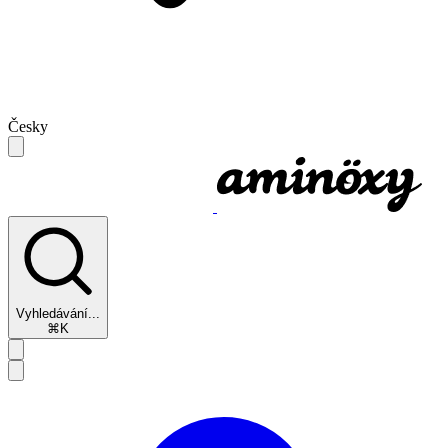
Česky
Vyhledávání...
⌘K