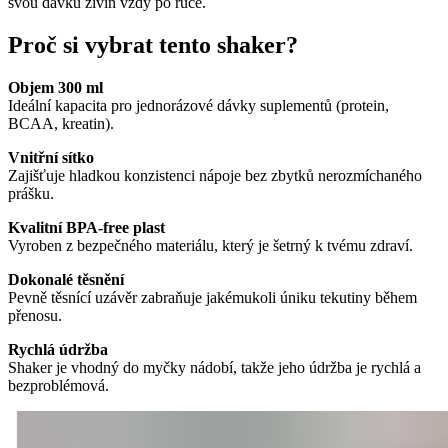
svou dávku živin vždy po ruce.
Proč si vybrat tento shaker?
Objem 300 ml
Ideální kapacita pro jednorázové dávky suplementů (protein,
BCAA, kreatin).
Vnitřní sítko
Zajišťuje hladkou konzistenci nápoje bez zbytků nerozmíchaného
prášku.
Kvalitní BPA-free plast
Vyroben z bezpečného materiálu, který je šetrný k tvému zdraví.
Dokonalé těsnění
Pevně těsnící uzávěr zabraňuje jakémukoli úniku tekutiny během
přenosu.
Rychlá údržba
Shaker je vhodný do myčky nádobí, takže jeho údržba je rychlá a
bezproblémová.