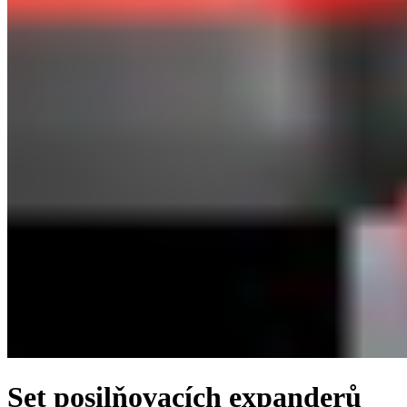
Set posilňovacích expanderů