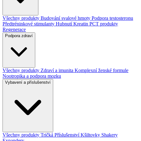
Všechny produkty
Budování svalové hmoty
Podpora testosteronu
Předtréninkové stimulanty
Hubnutí
Kreatin
PCT produkty
Regenerace
Podpora zdraví
Všechny produkty
Zdraví a imunita
Komplexní ženské formule
Nootropika a podpora mozku
Vybavení a příslušenství
Všechny produkty
Tričká
Příslušenství
Kšiltovky
Shakery
Expandery