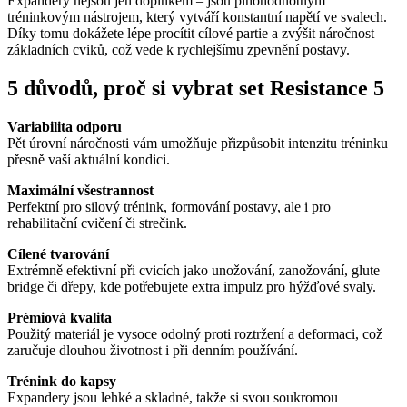
Expandery nejsou jen doplňkem – jsou plnohodnotným
tréninkovým nástrojem, který vytváří konstantní napětí ve svalech.
Díky tomu dokážete lépe procítit cílové partie a zvýšit náročnost
základních cviků, což vede k rychlejšímu zpevnění postavy.
5 důvodů, proč si vybrat set Resistance 5
Variabilita odporu
Pět úrovní náročnosti vám umožňuje přizpůsobit intenzitu tréninku
přesně vaší aktuální kondici.
Maximální všestrannost
Perfektní pro silový trénink, formování postavy, ale i pro
rehabilitační cvičení či strečink.
Cílené tvarování
Extrémně efektivní při cvicích jako unožování, zanožování, glute
bridge či dřepy, kde potřebujete extra impulz pro hýžďové svaly.
Prémiová kvalita
Použitý materiál je vysoce odolný proti roztržení a deformaci, což
zaručuje dlouhou životnost i při denním používání.
Trénink do kapsy
Expandery jsou lehké a skladné, takže si svou soukromou