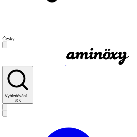
Česky
Vyhledávání...
⌘K