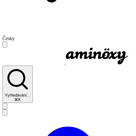
Česky
Vyhledávání...
⌘K