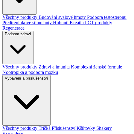
Všechny produkty
Budování svalové hmoty
Podpora testosteronu
Předtréninkové stimulanty
Hubnutí
Kreatin
PCT produkty
Regenerace
Podpora zdraví
Všechny produkty
Zdraví a imunita
Komplexní ženské formule
Nootropika a podpora mozku
Vybavení a příslušenství
Všechny produkty
Tričká
Příslušenství
Kšiltovky
Shakery
Expandery