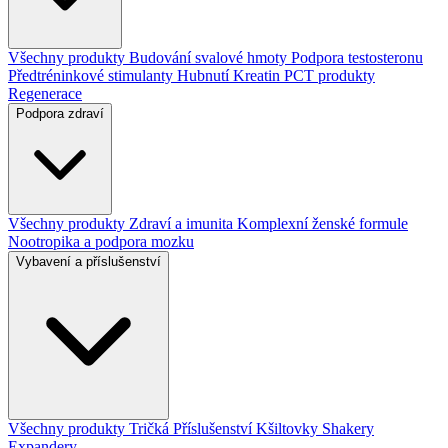
Všechny produkty
Budování svalové hmoty
Podpora testosteronu
Předtréninkové stimulanty
Hubnutí
Kreatin
PCT produkty
Regenerace
Podpora zdraví
Všechny produkty
Zdraví a imunita
Komplexní ženské formule
Nootropika a podpora mozku
Vybavení a příslušenství
Všechny produkty
Tričká
Příslušenství
Kšiltovky
Shakery
Expandery