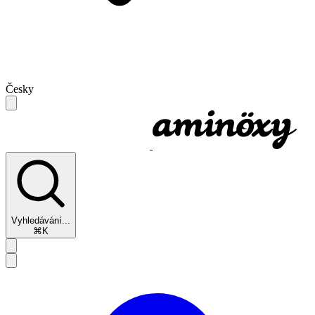
Česky
Vyhledávání...
⌘K