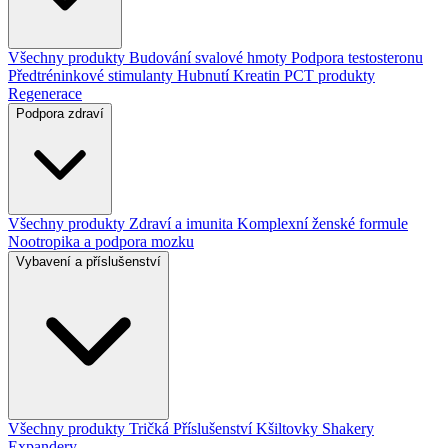
Všechny produkty
Budování svalové hmoty
Podpora testosteronu
Předtréninkové stimulanty
Hubnutí
Kreatin
PCT produkty
Regenerace
Podpora zdraví
Všechny produkty
Zdraví a imunita
Komplexní ženské formule
Nootropika a podpora mozku
Vybavení a příslušenství
Všechny produkty
Tričká
Příslušenství
Kšiltovky
Shakery
Expandery