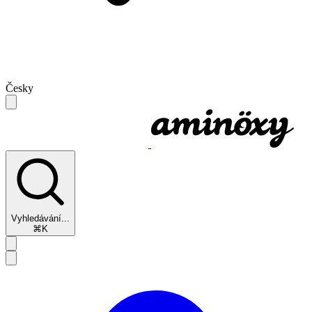
Česky
Vyhledávání...
⌘K