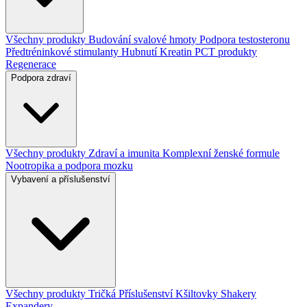
Všechny produkty
Budování svalové hmoty
Podpora testosteronu
Předtréninkové stimulanty
Hubnutí
Kreatin
PCT produkty
Regenerace
Podpora zdraví
Všechny produkty
Zdraví a imunita
Komplexní ženské formule
Nootropika a podpora mozku
Vybavení a příslušenství
Všechny produkty
Tričká
Příslušenství
Kšiltovky
Shakery
Expandery