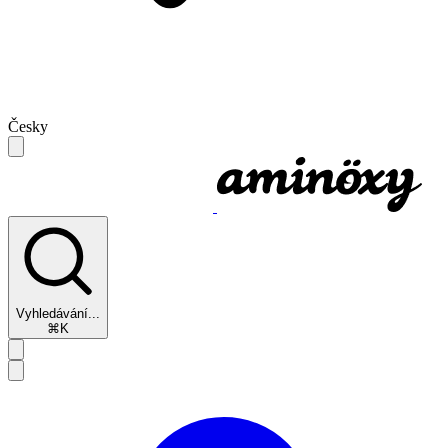
Česky
Vyhledávání...
⌘K