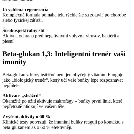
Urýchlená regenerácia
Komplexná formula pomáha telu rýchlejšie sa zotaviť po chorobe
alebo fyzickej záťaži.
Širokospektrálny štít
Aktívna ochrana pred negatívnymi vplyvmi vírusov, baktérií a
plesní.
Beta-glukan 1,3: Inteligentní trenér vaší
imunity
Beta-glukan z hlívy ústřičné není jen obyčejný vitamín. Funguje
jako „biologický trenér“, který učí vaše buňky lépe rozpoznávat
nepřátele.
Aktivace „strážců“
Okamžitě po užití aktivuje makrofágy – buňky první linie, které
nepřetržitě hlídkují ve vašem těle.
Zvýšení aktivity o 60 %
Klinické testy potvrzují, že imunitní buňky reagují po kontaktu s
beta-glukanem až o 60 % efektivněji.