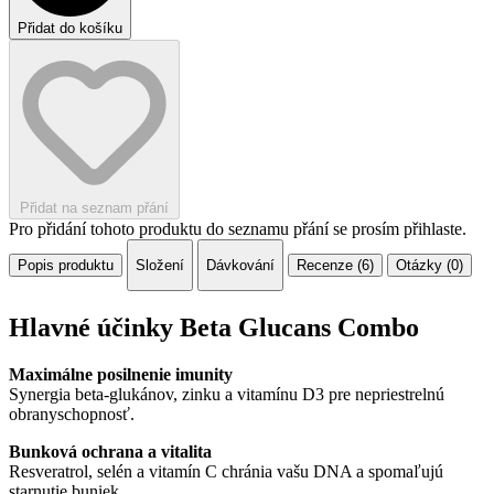
Přidat do košíku
Přidat na seznam přání
Pro přidání tohoto produktu do seznamu přání se prosím přihlaste.
Popis produktu
Složení
Dávkování
Recenze (6)
Otázky (0)
Hlavné účinky Beta Glucans Combo
Maximálne posilnenie imunity
Synergia beta-glukánov, zinku a vitamínu D3 pre nepriestrelnú
obranyschopnosť.
Bunková ochrana a vitalita
Resveratrol, selén a vitamín C chránia vašu DNA a spomaľujú
starnutie buniek.