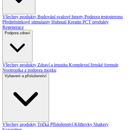
Všechny produkty
Budování svalové hmoty
Podpora testosteronu
Předtréninkové stimulanty
Hubnutí
Kreatin
PCT produkty
Regenerace
Podpora zdraví
Všechny produkty
Zdraví a imunita
Komplexní ženské formule
Nootropika a podpora mozku
Vybavení a příslušenství
Všechny produkty
Tričká
Příslušenství
Kšiltovky
Shakery
Expandery