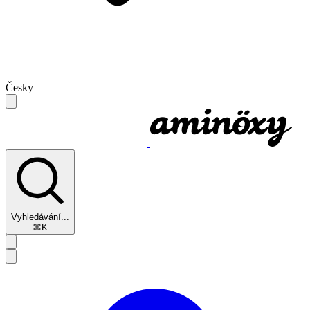
Česky
Vyhledávání...
⌘K