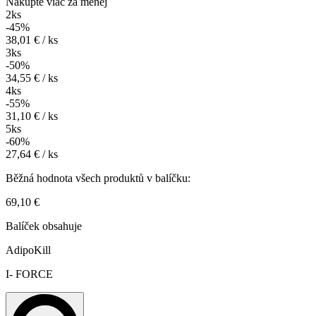
Nakúpte viac za menej
2ks
-45%
38,01 € / ks
3ks
-50%
34,55 € / ks
4ks
-55%
31,10 € / ks
5ks
-60%
27,64 € / ks
Běžná hodnota všech produktů v balíčku:
69,10 €
Balíček obsahuje
AdipoKill
I- FORCE