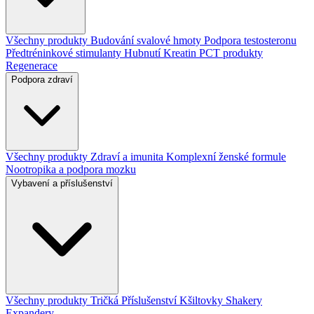
Všechny produkty
Budování svalové hmoty
Podpora testosteronu
Předtréninkové stimulanty
Hubnutí
Kreatin
PCT produkty
Regenerace
Podpora zdraví
Všechny produkty
Zdraví a imunita
Komplexní ženské formule
Nootropika a podpora mozku
Vybavení a příslušenství
Všechny produkty
Tričká
Příslušenství
Kšiltovky
Shakery
Expandery