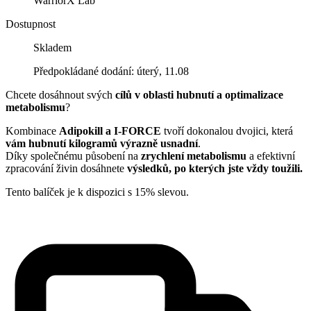
WarriorX Lab
Dostupnost
Skladem
Předpokládané dodání: úterý, 11.08
Chcete dosáhnout svých
cílů v oblasti hubnutí a optimalizace
metabolismu
?
Kombinace
Adipokill a I-FORCE
tvoří dokonalou dvojici, která
vám hubnutí kilogramů výrazně usnadní
.
Díky společnému působení na
zrychlení metabolismu
a efektivní
zpracování živin dosáhnete
výsledků, po kterých jste vždy toužili.
Tento balíček je k dispozici s 15% slevou.