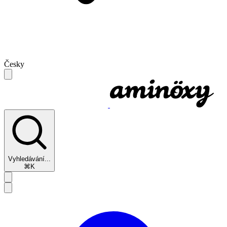
Česky
Vyhledávání...
⌘K