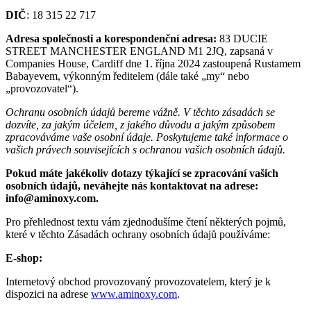
DIČ
: 18 315 22 717
Adresa společnosti a korespondenční adresa:
83 DUCIE
STREET MANCHESTER ENGLAND M1 2JQ, zapsaná v
Companies House, Cardiff dne 1. října 2024 zastoupená Rustamem
Babayevem, výkonným ředitelem (dále také „my“ nebo
„provozovatel“).
Ochranu osobních údajů bereme vážně. V těchto zásadách se
dozvíte, za jakým účelem, z jakého důvodu a jakým způsobem
zpracováváme vaše osobní údaje. Poskytujeme také informace o
vašich právech souvisejících s ochranou vašich osobních údajů.
Pokud máte jakékoliv dotazy týkající se zpracování vašich
osobních údajů, neváhejte nás kontaktovat na adrese:
info@aminoxy.com
.
Pro přehlednost textu vám zjednodušíme čtení některých pojmů,
které v těchto Zásadách ochrany osobních údajů používáme:
E-shop:
Internetový obchod provozovaný provozovatelem, který je k
dispozici na adrese
www.aminoxy.com
.