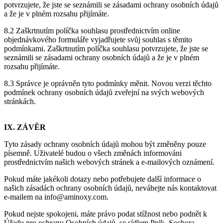
potvrzujete, že jste se seznámili se zásadami ochrany osobních údajů
a že je v plném rozsahu přijímáte.
8.2 Zaškrtnutím políčka souhlasu prostřednictvím online
objednávkového formuláře vyjadřujete svůj souhlas s těmito
podmínkami. Zaškrtnutím políčka souhlasu potvrzujete, že jste se
seznámili se zásadami ochrany osobních údajů a že je v plném
rozsahu přijímáte.
8.3 Správce je oprávněn tyto podmínky měnit. Novou verzi těchto
podmínek ochrany osobních údajů zveřejní na svých webových
stránkách.
IX. ZÁVĚR
Tyto zásady ochrany osobních údajů mohou být změněny pouze
písemně. Uživatelé budou o všech změnách informováni
prostřednictvím našich webových stránek a e-mailových oznámení.
Pokud máte jakékoli dotazy nebo potřebujete další informace o
našich zásadách ochrany osobních údajů, neváhejte nás kontaktovat
e-mailem na
info@aminoxy.com
.
Pokud nejste spokojeni, máte právo podat stížnost nebo podnět k
Úřadu pro ochranu Osobních údajů, se sídlem Pplk. Sochora