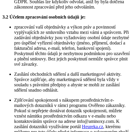
GDPR. Souhlas lze kdykoliv odvolat, aniž by byla dotčena
zákonnost zpracování před jeho odvoláním.
3.2 Účelem zpracování osobních údajů je:
zpracování vaší objednávky a výkon práv a povinností
vyplývajících ze smluvního vztahu mezi vámi a správcem. Při
zadávání objednávky jsou vyžadovány osobní údaje nezbytné
pro úspěšné vyřízení objednávky (jméno, příjmení, dodací a
fakturační adresa, e-mail, telefon, bankovní spojení).
Poskytnutí těchto údajů je nezbytnou podmínkou pro uzavření
a plnění smlouvy. Bez jejich poskytnutí nemůže správce plnit
své závazky.
Zasílání obchodních sdělení a další marketingové aktivity.
Správce zajišťuje, aby marketingová sdělení byla vždy v
souladu s právními předpisy a abyste se mohli ze zasílání
sdělení snadno odhlásit.
Zjišťování spokojenosti s nákupem prostřednictvím e-
mailových dotazníků v rámci programu Ověřeno zákazníky.
Pokud si nepřejete dostávat dotazník spokojenosti, můžete
vznést námitku prostřednictvím odkazu v e-mailu nebo
kontaktováním správce na adrese
info@aminoxy.com
. K
zasílání dotazníků využíváme portál
Heureka.cz
, kterému
můžeme pro tyto účely předat informace o zakoupeném zboží