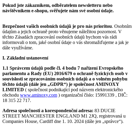
Pokud jste zákazníkem, odběratelem newsletteru nebo
návštěvníkem e-shopu, svěřujete nám své osobní údaje.
Bezpečnost vašich osobních údajů je pro nás prioritou
. Osobním
údajům a jejich ochraně proto věnujeme náležitou pozornost. V
těchto Zásadách zpracování osobních údajů bychom vás rádi
informovali o tom, jaké osobní údaje o vás shromažďujeme a jak je
dále využíváme.
I. Základní ustanovení
1.1 Správcem údajů podle čl. 4 bodu 7 nařízení Evropského
parlamentu a Rady (EU) 2016/679 o ochraně fyzických osob v
souvislosti se zpracováním osobních údajů a o volném pohybu
těchto údajů (dále jen „GDPR“) je společnost AMINOXY
LIMITED
( společnost podnikající pod názvem elektronického
obchodu
www.aminoxy.com
) organizační číslo: 15991339 , DIČ:
18 315 22 717.
Adresa společnosti a korespondenční adresa:
83 DUCIE
STREET MANCHESTER ENGLAND M1 2JQ, registrovaná u
Companies House, Cardiff dne 1. 10. 2024 (dále jen „správce“).