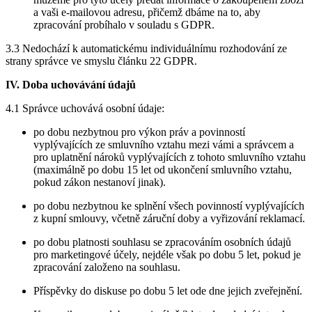
a vaši e-mailovou adresu, přičemž dbáme na to, aby
zpracování probíhalo v souladu s GDPR.
3.3 Nedochází k automatickému individuálnímu rozhodování ze
strany správce ve smyslu článku 22 GDPR.
IV. Doba uchovávání údajů
4.1 Správce uchovává osobní údaje:
po dobu nezbytnou pro výkon práv a povinností
vyplývajících ze smluvního vztahu mezi vámi a správcem a
pro uplatnění nároků vyplývajících z tohoto smluvního vztahu
(maximálně po dobu 15 let od ukončení smluvního vztahu,
pokud zákon nestanoví jinak).
po dobu nezbytnou ke splnění všech povinností vyplývajících
z kupní smlouvy, včetně záruční doby a vyřizování reklamací.
po dobu platnosti souhlasu se zpracováním osobních údajů
pro marketingové účely, nejdéle však po dobu 5 let, pokud je
zpracování založeno na souhlasu.
Příspěvky do diskuse po dobu 5 let ode dne jejich zveřejnění.