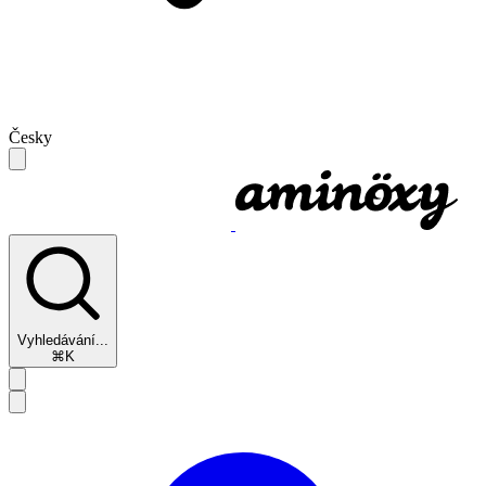
Česky
Vyhledávání...
⌘K