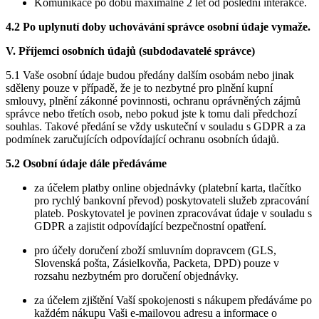
Komunikace po dobu maximálně 2 let od poslední interakce.
4.2 Po uplynutí doby uchovávání správce osobní údaje vymaže.
V. Příjemci osobních údajů (subdodavatelé správce)
5.1 Vaše osobní údaje budou předány dalším osobám nebo jinak
sděleny pouze v případě, že je to nezbytné pro plnění kupní
smlouvy, plnění zákonné povinnosti, ochranu oprávněných zájmů
správce nebo třetích osob, nebo pokud jste k tomu dali předchozí
souhlas. Takové předání se vždy uskuteční v souladu s GDPR a za
podmínek zaručujících odpovídající ochranu osobních údajů.
5.2 Osobní údaje dále předáváme
za účelem platby online objednávky (platební karta, tlačítko
pro rychlý bankovní převod) poskytovateli služeb zpracování
plateb. Poskytovatel je povinen zpracovávat údaje v souladu s
GDPR a zajistit odpovídající bezpečnostní opatření.
pro účely doručení zboží smluvním dopravcem (GLS,
Slovenská pošta, Zásielkovňa, Packeta, DPD) pouze v
rozsahu nezbytném pro doručení objednávky.
za účelem zjištění Vaší spokojenosti s nákupem předáváme po
každém nákupu Vaši e-mailovou adresu a informace o