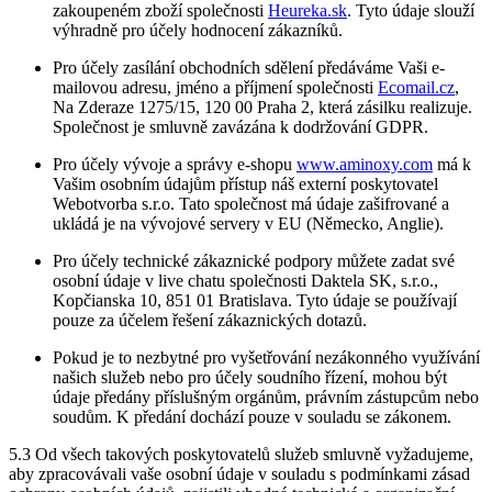
zakoupeném zboží společnosti
Heureka.sk
. Tyto údaje slouží
výhradně pro účely hodnocení zákazníků.
Pro účely zasílání obchodních sdělení předáváme Vaši e-
mailovou adresu, jméno a příjmení společnosti
Ecomail.cz
,
Na Zderaze 1275/15, 120 00 Praha 2, která zásilku realizuje.
Společnost je smluvně zavázána k dodržování GDPR.
Pro účely vývoje a správy e-shopu
www.aminoxy.com
má k
Vašim osobním údajům přístup náš externí poskytovatel
Webotvorba s.r.o. Tato společnost má údaje zašifrované a
ukládá je na vývojové servery v EU (Německo, Anglie).
Pro účely technické zákaznické podpory můžete zadat své
osobní údaje v live chatu společnosti Daktela SK, s.r.o.,
Kopčianska 10, 851 01 Bratislava. Tyto údaje se používají
pouze za účelem řešení zákaznických dotazů.
Pokud je to nezbytné pro vyšetřování nezákonného využívání
našich služeb nebo pro účely soudního řízení, mohou být
údaje předány příslušným orgánům, právním zástupcům nebo
soudům. K předání dochází pouze v souladu se zákonem.
5.3 Od všech takových poskytovatelů služeb smluvně vyžadujeme,
aby zpracovávali vaše osobní údaje v souladu s podmínkami zásad