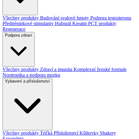
Všechny produkty
Budování svalové hmoty
Podpora testosteronu
Předtréninkové stimulanty
Hubnutí
Kreatin
PCT produkty
Regenerace
Podpora zdraví
Všechny produkty
Zdraví a imunita
Komplexní ženské formule
Nootropika a podpora mozku
Vybavení a příslušenství
Všechny produkty
Tričká
Příslušenství
Kšiltovky
Shakery
Expandery