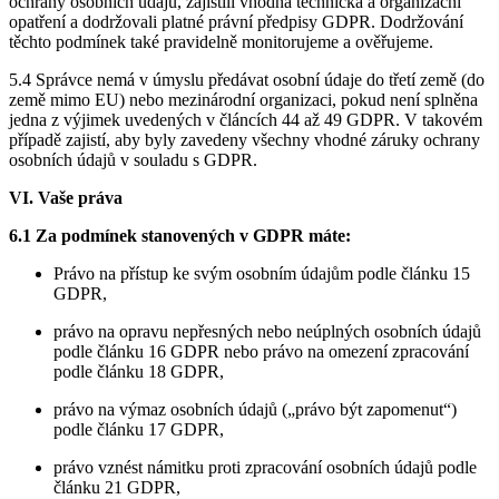
ochrany osobních údajů, zajistili vhodná technická a organizační
opatření a dodržovali platné právní předpisy GDPR. Dodržování
těchto podmínek také pravidelně monitorujeme a ověřujeme.
5.4 Správce nemá v úmyslu předávat osobní údaje do třetí země (do
země mimo EU) nebo mezinárodní organizaci, pokud není splněna
jedna z výjimek uvedených v článcích 44 až 49 GDPR. V takovém
případě zajistí, aby byly zavedeny všechny vhodné záruky ochrany
osobních údajů v souladu s GDPR.
VI. Vaše práva
6.1 Za podmínek stanovených v GDPR máte:
Právo na přístup ke svým osobním údajům podle článku 15
GDPR,
právo na opravu nepřesných nebo neúplných osobních údajů
podle článku 16 GDPR nebo právo na omezení zpracování
podle článku 18 GDPR,
právo na výmaz osobních údajů („právo být zapomenut“)
podle článku 17 GDPR,
právo vznést námitku proti zpracování osobních údajů podle
článku 21 GDPR,