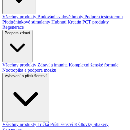
Všechny produkty
Budování svalové hmoty
Podpora testosteronu
Předtréninkové stimulanty
Hubnutí
Kreatin
PCT produkty
Regenerace
Podpora zdraví
Všechny produkty
Zdraví a imunita
Komplexní ženské formule
Nootropika a podpora mozku
Vybavení a příslušenství
Všechny produkty
Tričká
Příslušenství
Kšiltovky
Shakery
Expandery