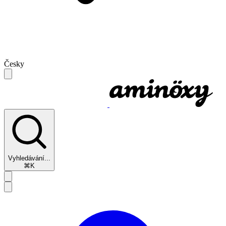
Česky
Vyhledávání...
⌘K