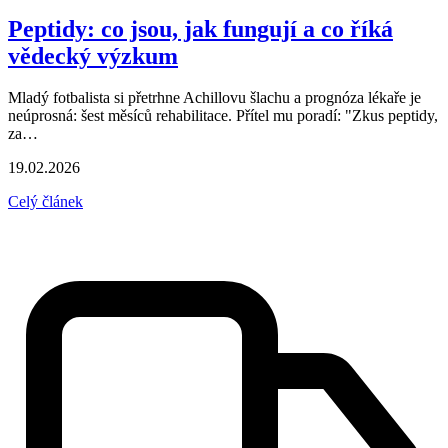
Peptidy: co jsou, jak fungují a co říká
vědecký výzkum
Mladý fotbalista si přetrhne Achillovu šlachu a prognóza lékaře je
neúprosná: šest měsíců rehabilitace. Přítel mu poradí: "Zkus peptidy,
za…
19.02.2026
Celý článek