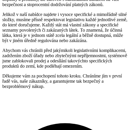
bezpečnost a stoprocentní dodržování platných zákonů.
Jelikož v naší nabídce najdete i vysoce specifické a mimořádně silné
složky, musíme přísně respektovat legislativu každé jednotlivé země,
do které doručujeme. Každý stát má vlastní zákony a specifické
seznamy povolených či zakázaných látek. To znamená, že účinná
látka, která je v jednom státě zcela legální a běžně dostupná, může
být v jiném úředně regulována nebo zakázána.
Abychom vás chránili před jakýmikoli legislativními komplikacemi,
zadržením zboží úřady nebo zbytečnými nepříjemnostmi, systémově
jsme zablokovali prodej a odesílání takovýchto specifických
produktů do zemí, kde podléhají omezením.
Děkujeme vám za pochopení tohoto kroku. Chráníme jím v první
řadě vás, naše zákazníky, a garantujeme tak bezpečný a
bezproblémový nákup.