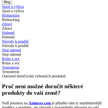
Blog
Sport a výživa
Sport a výživa
Biohacking
Biohacking
Zdraví
Zdraví
Hubnutí
Hubnutí
Návody k použití
Návody k použití
Stop stárnutí
Stop stárnutí
Relax a sex
Relax a sex
Testosteron
Testosteron
Omezení doručování vybraných produktů
Proč není možné doručit některé
produkty do vaší země?
Naší prioritou na
Aminoxy.com
je přinášet vám ty nejefektivnější
doplňky a produkty, ale zároveň s maximálním důrazem na vaši