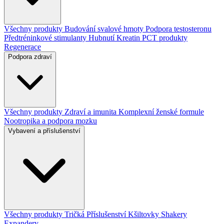
Všechny produkty
Budování svalové hmoty
Podpora testosteronu
Předtréninkové stimulanty
Hubnutí
Kreatin
PCT produkty
Regenerace
Podpora zdraví
Všechny produkty
Zdraví a imunita
Komplexní ženské formule
Nootropika a podpora mozku
Vybavení a příslušenství
Všechny produkty
Tričká
Příslušenství
Kšiltovky
Shakery
Expandery