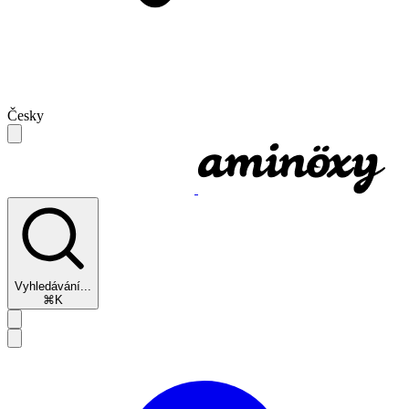
Česky
Vyhledávání...
⌘K