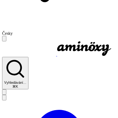
Česky
Vyhledávání...
⌘K