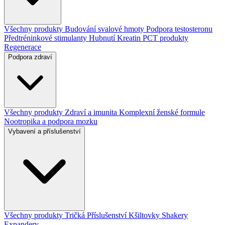
Všechny produkty
Budování svalové hmoty
Podpora testosteronu
Předtréninkové stimulanty
Hubnutí
Kreatin
PCT produkty
Regenerace
Podpora zdraví
Všechny produkty
Zdraví a imunita
Komplexní ženské formule
Nootropika a podpora mozku
Vybavení a příslušenství
Všechny produkty
Tričká
Příslušenství
Kšiltovky
Shakery
Expandery